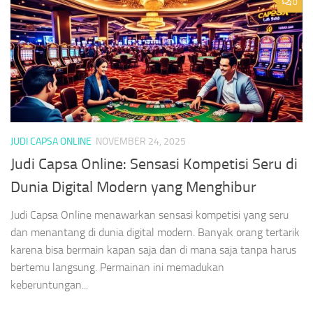
0
JUDI CAPSA ONLINE
NOVEMBER 24, 2025
Judi Capsa Online: Sensasi Kompetisi Seru di
Dunia Digital Modern yang Menghibur
Judi Capsa Online menawarkan sensasi kompetisi yang seru
dan menantang di dunia digital modern. Banyak orang tertarik
karena bisa bermain kapan saja dan di mana saja tanpa harus
bertemu langsung. Permainan ini memadukan
keberuntungan...