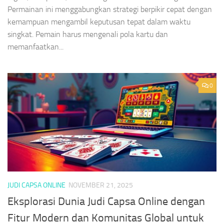
Permainan ini menggabungkan strategi berpikir cepat dengan
kemampuan mengambil keputusan tepat dalam waktu
singkat. Pemain harus mengenali pola kartu dan
memanfaatkan...
0
JUDI CAPSA ONLINE
NOVEMBER 21, 2025
Eksplorasi Dunia Judi Capsa Online dengan
Fitur Modern dan Komunitas Global untuk