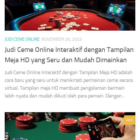
JUDI CEME ONLINE
NOVEMBER 26, 2025
Judi Ceme Online Interaktif dengan Tampilan
Meja HD yang Seru dan Mudah Dimainkan
Judi Ceme Online Interaktif dengan Tampilan Meja HD adalah
cara baru yang seru untuk menikmati permainan ceme secara
virtual. Tampilan meja HD membuat pengalaman bermain
lebih nyata dan mudah diikuti oleh para pemain. Dengan...
0