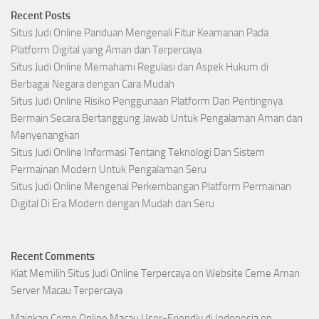
Recent Posts
Situs Judi Online Panduan Mengenali Fitur Keamanan Pada
Platform Digital yang Aman dan Terpercaya
Situs Judi Online Memahami Regulasi dan Aspek Hukum di
Berbagai Negara dengan Cara Mudah
Situs Judi Online Risiko Penggunaan Platform Dan Pentingnya
Bermain Secara Bertanggung Jawab Untuk Pengalaman Aman dan
Menyenangkan
Situs Judi Online Informasi Tentang Teknologi Dan Sistem
Permainan Modern Untuk Pengalaman Seru
Situs Judi Online Mengenal Perkembangan Platform Permainan
Digital Di Era Modern dengan Mudah dan Seru
Recent Comments
Kiat Memilih Situs Judi Online Terpercaya
on
Website Ceme Aman
Server Macau Terpercaya
Mainkan Ceme Online Macau User-Friendly di Indonesia
on