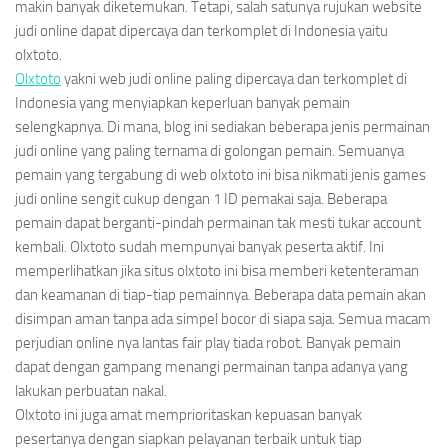
makin banyak diketemukan. Tetapi, salah satunya rujukan website
judi online dapat dipercaya dan terkomplet di Indonesia yaitu
olxtoto.
Olxtoto
yakni web judi online paling dipercaya dan terkomplet di
Indonesia yang menyiapkan keperluan banyak pemain
selengkapnya. Di mana, blog ini sediakan beberapa jenis permainan
judi online yang paling ternama di golongan pemain. Semuanya
pemain yang tergabung di web olxtoto ini bisa nikmati jenis games
judi online sengit cukup dengan 1 ID pemakai saja. Beberapa
pemain dapat berganti-pindah permainan tak mesti tukar account
kembali. Olxtoto sudah mempunyai banyak peserta aktif. Ini
memperlihatkan jika situs olxtoto ini bisa memberi ketenteraman
dan keamanan di tiap-tiap pemainnya. Beberapa data pemain akan
disimpan aman tanpa ada simpel bocor di siapa saja. Semua macam
perjudian online nya lantas fair play tiada robot. Banyak pemain
dapat dengan gampang menangi permainan tanpa adanya yang
lakukan perbuatan nakal.
Olxtoto ini juga amat memprioritaskan kepuasan banyak
pesertanya dengan siapkan pelayanan terbaik untuk tiap