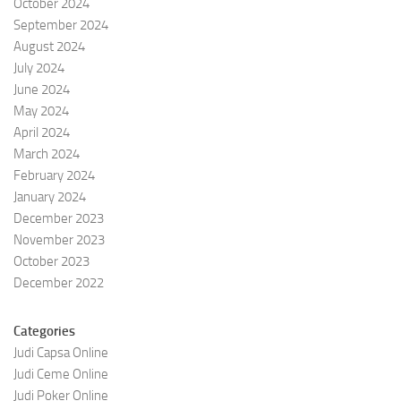
October 2024
September 2024
August 2024
July 2024
June 2024
May 2024
April 2024
March 2024
February 2024
January 2024
December 2023
November 2023
October 2023
December 2022
Categories
Judi Capsa Online
Judi Ceme Online
Judi Poker Online