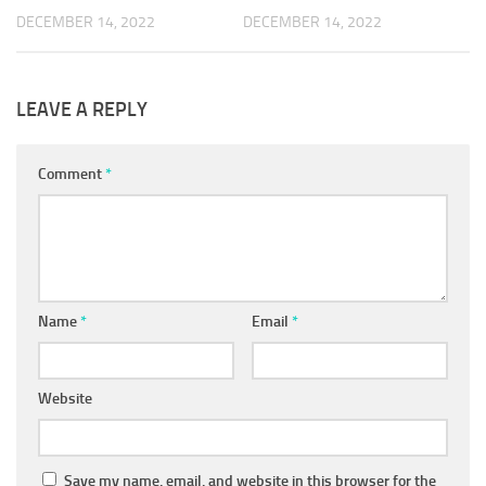
DECEMBER 14, 2022
DECEMBER 14, 2022
LEAVE A REPLY
Comment
*
Name
*
Email
*
Website
Save my name, email, and website in this browser for the