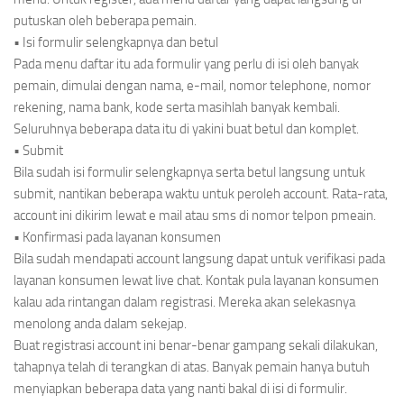
putuskan oleh beberapa pemain.
• Isi formulir selengkapnya dan betul
Pada menu daftar itu ada formulir yang perlu di isi oleh banyak
pemain, dimulai dengan nama, e-mail, nomor telephone, nomor
rekening, nama bank, kode serta masihlah banyak kembali.
Seluruhnya beberapa data itu di yakini buat betul dan komplet.
• Submit
Bila sudah isi formulir selengkapnya serta betul langsung untuk
submit, nantikan beberapa waktu untuk peroleh account. Rata-rata,
account ini dikirim lewat e mail atau sms di nomor telpon pmeain.
• Konfirmasi pada layanan konsumen
Bila sudah mendapati account langsung dapat untuk verifikasi pada
layanan konsumen lewat live chat. Kontak pula layanan konsumen
kalau ada rintangan dalam registrasi. Mereka akan selekasnya
menolong anda dalam sekejap.
Buat registrasi account ini benar-benar gampang sekali dilakukan,
tahapnya telah di terangkan di atas. Banyak pemain hanya butuh
menyiapkan beberapa data yang nanti bakal di isi di formulir.