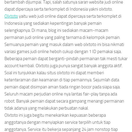
bertambah dijumpai. Tapi, salah satunya saran website judi online
dapat dipercaya serta terkomplet di Indonesia yakni olxtoto.
Olxtoto
yaitu web judi online dapat dipercaya serta terkomplet di
Indonesia yang sediakan kepentingan banyak pemain
selengkapnya. Di mana, blog ini sediakan macam-macam
permainan judi online yang paling ternama di kelompok pemain.
Semuanya pemain yang masuk dalam web olxtoto ini bisa nikmati
variasi games judi online heboh cukup dengan 1 ID pemakai saja.
Beberapa pemain dapat berganti-pindah permainan tak mesti tukar
account kembali. Olxtoto juga punya sangat banyak anggota aktif.
Soal ini tunjukkan kalau situs olxtoto ini dapat memberi
ketenteraman dan keamanan di tiap pemainnya. Sejumlah data
pemain dapat disimpan aman tiada ringan bocor pada siapa saja.
Seluruh macam perjudian online nya lantas fair-play tanpa ada
robot. Banyak pemain dapat secara gampang menangi permainan
tidak adanya yang melakukan perbuatan nakal.
Olxtoto ini juga begitu menekankan kepuasan beberapa
anggotanya dengan menyiapkan service terpilih untuk tiap
anggotanya. Service itu bekerja sepanjang 24 jam nonstop tiap