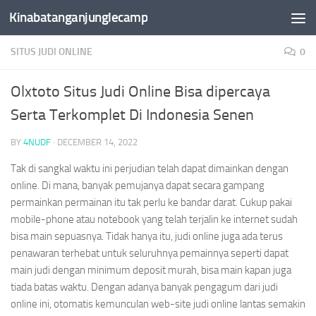
Kinabatanganjunglecamp
Skip to content
SITUS JUDI ONLINE
0
Olxtoto Situs Judi Online Bisa dipercaya
Serta Terkomplet Di Indonesia Senen
BY
4NUDF
·
DECEMBER 14, 2022
Tak di sangkal waktu ini perjudian telah dapat dimainkan dengan
online. Di mana, banyak pemujanya dapat secara gampang
permainkan permainan itu tak perlu ke bandar darat. Cukup pakai
mobile-phone atau notebook yang telah terjalin ke internet sudah
bisa main sepuasnya. Tidak hanya itu, judi online juga ada terus
penawaran terhebat untuk seluruhnya pemainnya seperti dapat
main judi dengan minimum deposit murah, bisa main kapan juga
tiada batas waktu. Dengan adanya banyak pengagum dari judi
online ini, otomatis kemunculan web-site judi online lantas semakin