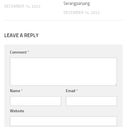
Serangpanjang
DECEMBER 14, 2022
DECEMBER 14, 2022
LEAVE A REPLY
Comment
*
Name
*
Email
*
Website