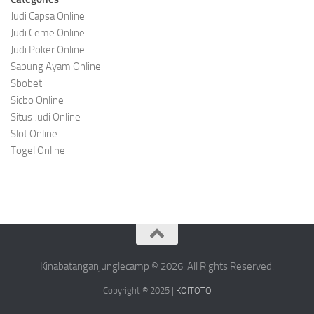
Judi Capsa Online
Judi Ceme Online
Judi Poker Online
Sabung Ayam Online
Sbobet
Sicbo Online
Situs Judi Online
Slot Online
Togel Online
Kinabatanganjunglecamp © 2026. All Rights Reserved.
Copyright © 2025 |
KOITOTO