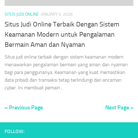
SITUS JUDI ONLINE
JANUARY 5, 2026
Situs Judi Online Terbaik Dengan Sistem
Keamanan Modern untuk Pengalaman
Bermain Aman dan Nyaman
Situs judi online terbaik dengan sistem keamanan modern
menawarkan pengalaman bermain yang aman dan nyaman
bagi para penggunanya. Keamanan yang kuat memastikan
data pribadi dan transaksi tetap terlindungi dari ancaman
cyber. Ini membuat pemain...
« Previous Page
Next Page »
FOLLOW: