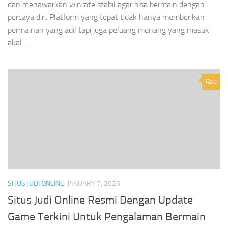
dan menawarkan winrate stabil agar bisa bermain dengan
percaya diri. Platform yang tepat tidak hanya memberikan
permainan yang adil tapi juga peluang menang yang masuk
akal....
0
SITUS JUDI ONLINE
JANUARY 7, 2026
Situs Judi Online Resmi Dengan Update
Game Terkini Untuk Pengalaman Bermain