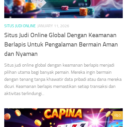
SITUS JUDI ONLINE
JANUARY 11, 2026
Situs Judi Online Global Dengan Keamanan
Berlapis Untuk Pengalaman Bermain Aman
dan Nyaman
Situs judi online global dengan keamanan berlapis menjadi
pilihan utama bagi banyak pemain. Mereka ingin bermain
dengan tenang tanpa khawatir data pribadi atau dana mereka
dicuri. Keamanan berlapis memastikan setiap transaksi dan
aktivitas terlindungi...
0