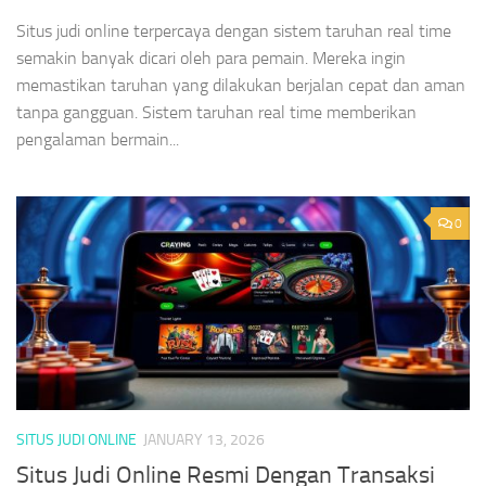
Situs judi online terpercaya dengan sistem taruhan real time
semakin banyak dicari oleh para pemain. Mereka ingin
memastikan taruhan yang dilakukan berjalan cepat dan aman
tanpa gangguan. Sistem taruhan real time memberikan
pengalaman bermain...
0
SITUS JUDI ONLINE
JANUARY 13, 2026
Situs Judi Online Resmi Dengan Transaksi