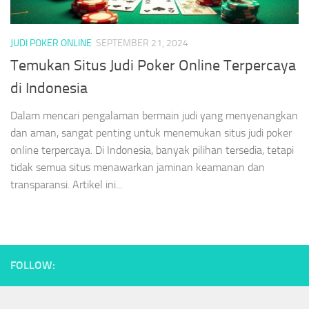
JUDI POKER ONLINE
SEPTEMBER 21, 2024
Temukan Situs Judi Poker Online Terpercaya
di Indonesia
Dalam mencari pengalaman bermain judi yang menyenangkan
dan aman, sangat penting untuk menemukan situs judi poker
online terpercaya. Di Indonesia, banyak pilihan tersedia, tetapi
tidak semua situs menawarkan jaminan keamanan dan
transparansi. Artikel ini...
FOLLOW: