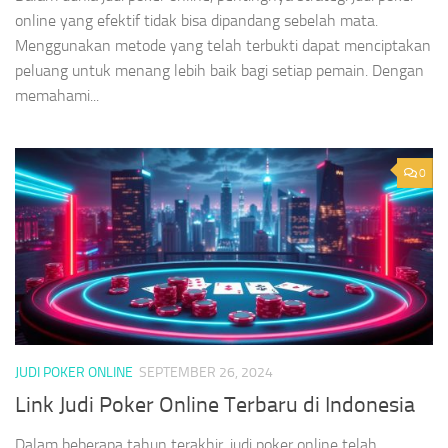
online yang efektif tidak bisa dipandang sebelah mata.
Menggunakan metode yang telah terbukti dapat menciptakan
peluang untuk menang lebih baik bagi setiap pemain. Dengan
memahami...
0
JUDI POKER ONLINE
SEPTEMBER 26, 2024
Link Judi Poker Online Terbaru di Indonesia
Dalam beberapa tahun terakhir, judi poker online telah