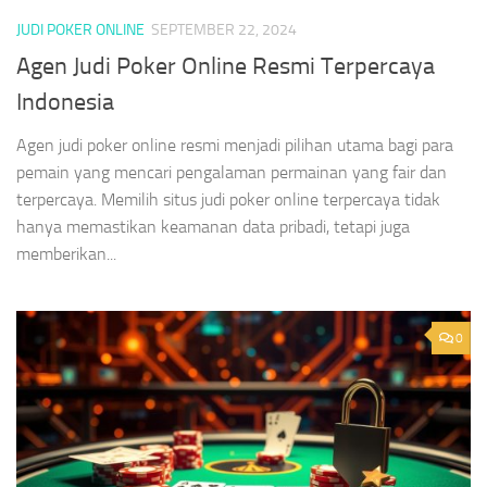
JUDI POKER ONLINE
SEPTEMBER 22, 2024
Agen Judi Poker Online Resmi Terpercaya
Indonesia
Agen judi poker online resmi menjadi pilihan utama bagi para
pemain yang mencari pengalaman permainan yang fair dan
terpercaya. Memilih situs judi poker online terpercaya tidak
hanya memastikan keamanan data pribadi, tetapi juga
memberikan...
0