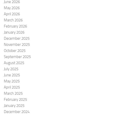
June 2026
May 2026
April 2026
March 2026
February 2026
January 2026
December 2025
November 2025
October 2025
September 2025
August 2025
July 2025
June 2025
May 2025
April 2025
March 2025
February 2025
January 2025
December 2024