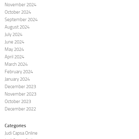
November 2024
October 2024
September 2024
August 2024
July 2024
June 2024
May 2024
April 2024
March 2024
February 2024
January 2024
December 2023
November 2023
October 2023
December 2022
Categories
Judi Capsa Online