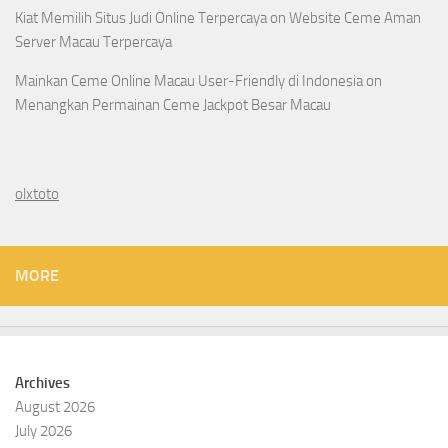
Kiat Memilih Situs Judi Online Terpercaya
on
Website Ceme Aman
Server Macau Terpercaya
Mainkan Ceme Online Macau User-Friendly di Indonesia
on
Menangkan Permainan Ceme Jackpot Besar Macau
olxtoto
MORE
Archives
August 2026
July 2026