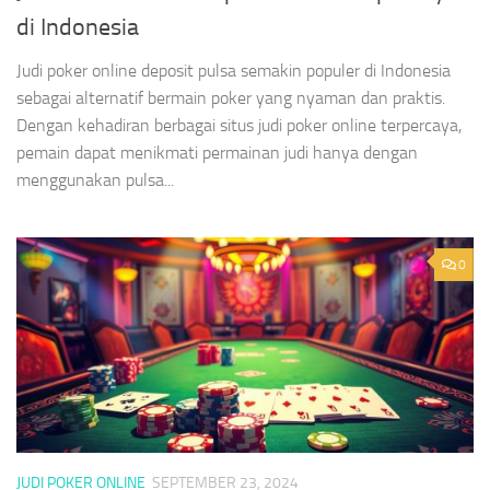
di Indonesia
Judi poker online deposit pulsa semakin populer di Indonesia
sebagai alternatif bermain poker yang nyaman dan praktis.
Dengan kehadiran berbagai situs judi poker online terpercaya,
pemain dapat menikmati permainan judi hanya dengan
menggunakan pulsa...
0
JUDI POKER ONLINE
SEPTEMBER 23, 2024