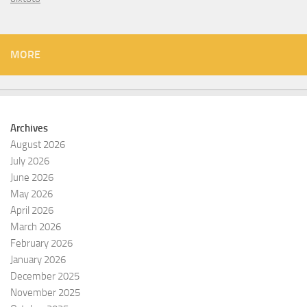
MORE
Archives
August 2026
July 2026
June 2026
May 2026
April 2026
March 2026
February 2026
January 2026
December 2025
November 2025