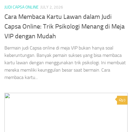
JUDI CAPSA ONLINE
JULY 2, 2026
Cara Membaca Kartu Lawan dalam Judi
Capsa Online: Trik Psikologi Menang di Meja
VIP dengan Mudah
Bermain judi Capsa online di meja VIP bukan hanya soal
keberuntungan. Banyak pemain sukses yang bisa membaca
kartu lawan dengan menggunakan trik psikologi. Ini membuat
mereka memiliki keunggulan besar saat bermain. Cara
membaca kartu...
0