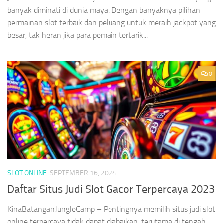
banyak diminati di dunia maya. Dengan banyaknya pilihan
permainan slot terbaik dan peluang untuk meraih jackpot yang
besar, tak heran jika para pemain tertarik...
0
SLOT ONLINE
SEPTEMBER 16, 2024
Daftar Situs Judi Slot Gacor Terpercaya 2023
KinaBatanganJungleCamp – Pentingnya memilih situs judi slot
online terpercaya tidak dapat diabaikan, terutama di tengah