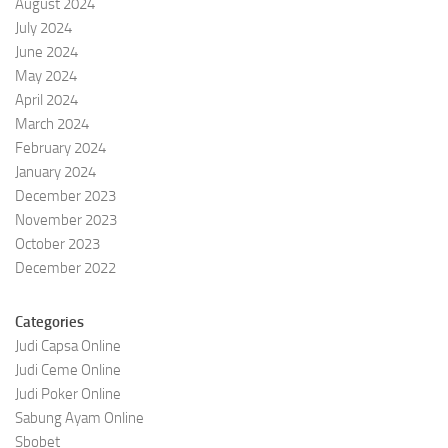
August 2024
July 2024
June 2024
May 2024
April 2024
March 2024
February 2024
January 2024
December 2023
November 2023
October 2023
December 2022
Categories
Judi Capsa Online
Judi Ceme Online
Judi Poker Online
Sabung Ayam Online
Sbobet