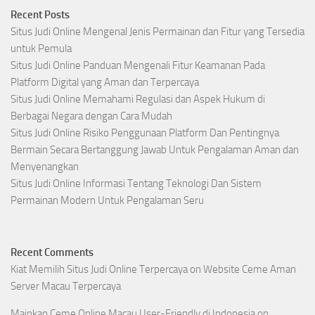
Recent Posts
Situs Judi Online Mengenal Jenis Permainan dan Fitur yang Tersedia
untuk Pemula
Situs Judi Online Panduan Mengenali Fitur Keamanan Pada
Platform Digital yang Aman dan Terpercaya
Situs Judi Online Memahami Regulasi dan Aspek Hukum di
Berbagai Negara dengan Cara Mudah
Situs Judi Online Risiko Penggunaan Platform Dan Pentingnya
Bermain Secara Bertanggung Jawab Untuk Pengalaman Aman dan
Menyenangkan
Situs Judi Online Informasi Tentang Teknologi Dan Sistem
Permainan Modern Untuk Pengalaman Seru
Recent Comments
Kiat Memilih Situs Judi Online Terpercaya
on
Website Ceme Aman
Server Macau Terpercaya
Mainkan Ceme Online Macau User-Friendly di Indonesia
on