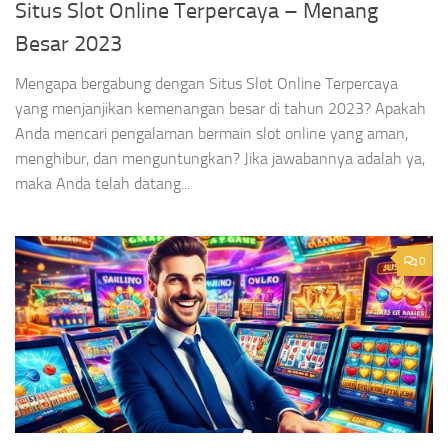
Situs Slot Online Terpercaya – Menang
Besar 2023
Mengapa bergabung dengan Situs Slot Online Terpercaya
yang menjanjikan kemenangan besar di tahun 2023? Apakah
Anda mencari pengalaman bermain slot online yang aman,
menghibur, dan menguntungkan? Jika jawabannya adalah ya,
maka Anda telah datang...
0