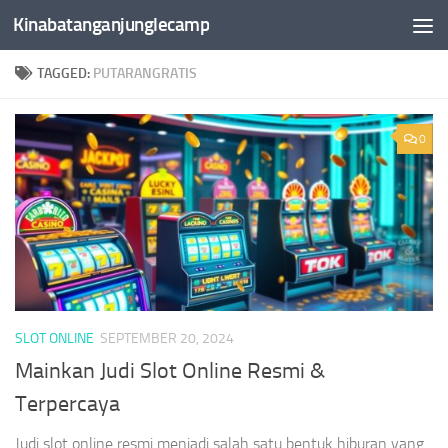
Kinabatanganjunglecamp
Skip to content
TAGGED:
PUTARANGRATIS
0
SLOT ONLINE
SEPTEMBER 20, 2024
Mainkan Judi Slot Online Resmi &
Terpercaya
Judi slot online resmi menjadi salah satu bentuk hiburan yang