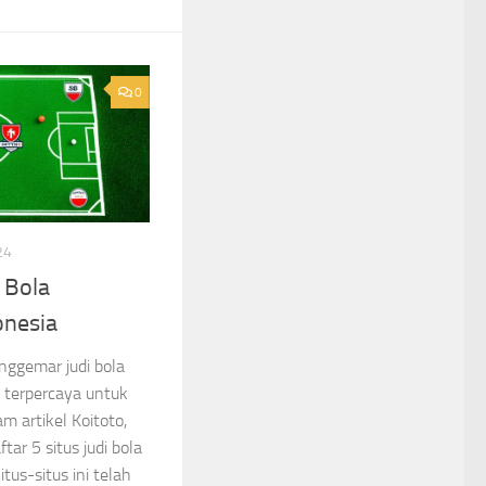
0
24
i Bola
onesia
ggemar judi bola
 terpercaya untuk
 artikel Koitoto,
ar 5 situs judi bola
itus-situs ini telah