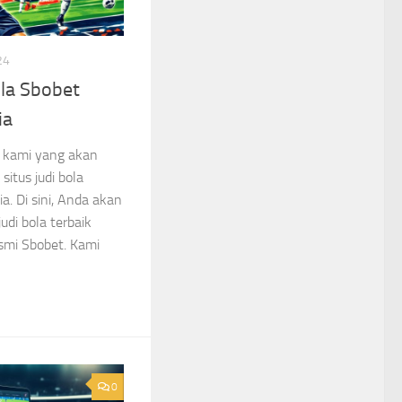
24
ola Sbobet
ia
l kami yang akan
itus judi bola
a. Di sini, Anda akan
udi bola terbaik
smi Sbobet. Kami
0