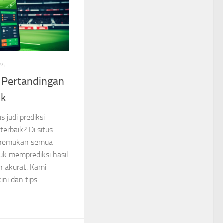
24
i Pertandingan
ik
 judi prediksi
terbaik? Di situs
menemukan semua
k memprediksi hasil
n akurat. Kami
i dan tips...