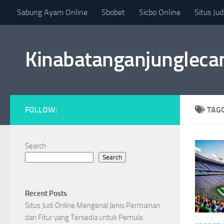
Sabung Ayam Online
Sbobet
Sicbo Online
Situs Jud
Skip to content
Kinabatanganjunglec
FOLLOW:
TAG
Search
Search
Recent Posts
Situs Judi Online Mengenal Jenis Permainan
dan Fitur yang Tersedia untuk Pemula