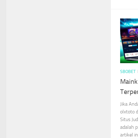
SBOBET
Maink
Terpe
Jika And
olxtoto 
Situs Ju
adalah p
artikel 