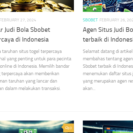
FEBRUARY 27, 2024
SBOBET
FEBRUARY 26, 20
r Judi Bola Sbobet
Agen Situs Judi B
caya di Indonesia
terbaik di Indones
 taruhan situs togel terpercaya
Selamat datang di artike
hal yang penting untuk para pecinta
membahas tentang agen s
a online di Indonesia. Memilih bandar
Sbobet terbaik di Indonesi
g terpercaya akan memberikan
menemukan daftar situs j
man taruhan yang lancar dan
yang merupakan agen re
n dalam melakukan transaksi.
akan...
0