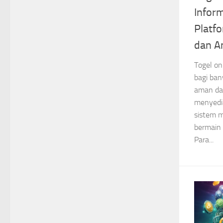
Infor
Platf
dan 
Togel on
bagi ban
aman da
menyedi
sistem 
bermain 
Para...