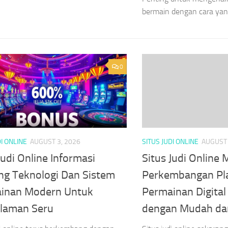
bermain dengan cara yang
0
SITUS JUDI ONLINE
AUGUST 
DI ONLINE
AUGUST 3, 2026
Situs Judi Online
Judi Online Informasi
Perkembangan Pl
ng Teknologi Dan Sistem
Permainan Digital
inan Modern Untuk
dengan Mudah da
laman Seru