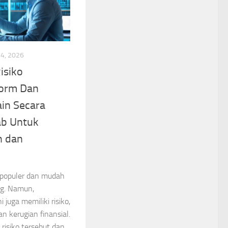
4, 2026
Risiko
form Dan
in Secara
ab Untuk
 dan
n populer dan mudah
ng. Namun,
juga memiliki risiko,
n kerugian finansial.
risiko tersebut dan