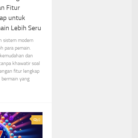
n Fitur
kap untuk
in Lebih Seru
an sistem modern
eh para pemain.
 kemudahan dan
anpa khawatir soal
dengan fitur lengkap
 bermain yang
0