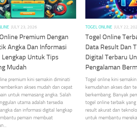
NLINE
JULY 23, 2026
TOGEL ONLINE
JULY 22, 20
 Online Premium Dengan
Togel Online Terb
tik Angka Dan Informasi
Data Result Dan T
l Lengkap Untuk Tips
Digital Terbaru U
ng Mudah
Pengalaman Berma
line premium kini semakin diminati
Togel online kini semaki
memberikan akses mudah dan cepat
kemudahan akses dan tek
main untuk memasang angka. Salah
berkembang. Banyak pema
nggulan utama adalah tersedia
togel online terbaik yan
k angka dan informasi digital lengkap
result akurat dan teknolog
mbantu pemain membuat
untuk membantu mereka b
n...