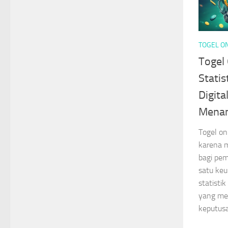
TOGEL O
Togel
Statis
Digita
Mena
Togel on
karena 
bagi pe
satu keu
statisti
yang me
keputusa