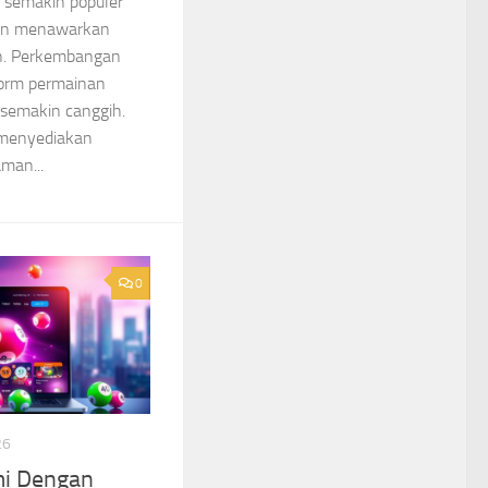
g semakin populer
dan menawarkan
an. Perkembangan
form permainan
n semakin canggih.
a menyediakan
aman...
0
26
mi Dengan