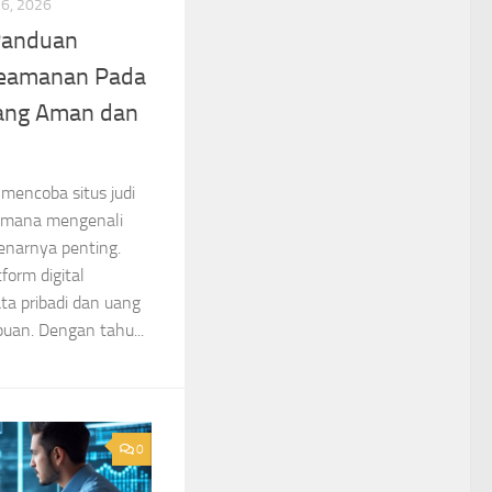
6, 2026
 Panduan
Keamanan Pada
yang Aman dan
mencoba situs judi
aimana mengenali
enarnya penting.
form digital
a pribadi dan uang
puan. Dengan tahu...
0