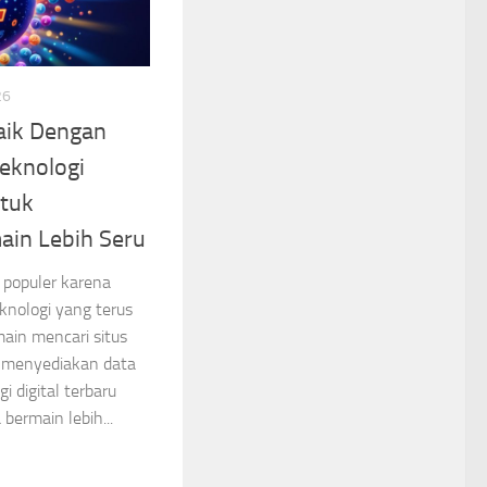
26
aik Dengan
eknologi
ntuk
in Lebih Seru
n populer karena
nologi yang terus
in mencari situs
g menyediakan data
i digital terbaru
ermain lebih...