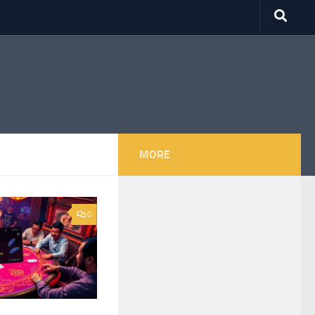
MORE
0