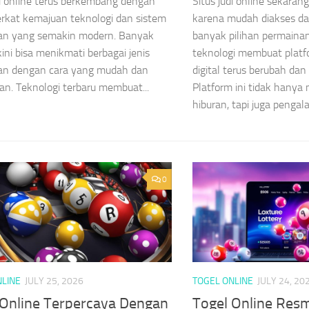
Situs judi online sekaran
di online terus berkembang dengan
karena mudah diakses 
erkat kemajuan teknologi dan sistem
banyak pilihan permain
an yang semakin modern. Banyak
teknologi membuat plat
ini bisa menikmati berbagai jenis
digital terus berubah da
an dengan cara yang mudah dan
Platform ini tidak hany
an. Teknologi terbaru membuat...
hiburan, tapi juga pengal
0
NLINE
JULY 25, 2026
TOGEL ONLINE
JULY 24, 20
 Online Terpercaya Dengan
Togel Online Res