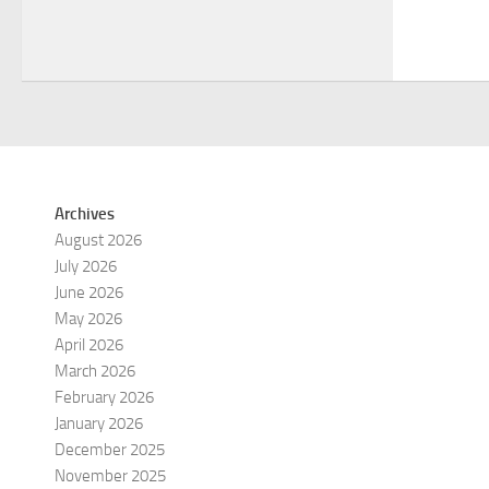
Archives
August 2026
July 2026
June 2026
May 2026
April 2026
March 2026
February 2026
January 2026
December 2025
November 2025