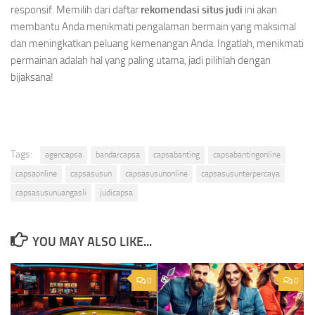
responsif. Memilih dari daftar
rekomendasi situs judi
ini akan
membantu Anda menikmati pengalaman bermain yang maksimal
dan meningkatkan peluang kemenangan Anda. Ingatlah, menikmati
permainan adalah hal yang paling utama, jadi pilihlah dengan
bijaksana!
Tags:
agencapsa
bandarcapsa
capsabanting
capsabantingonline
capsaonline
capsasusun
capsasusunonline
capsasusunterpercaya
capsasusunuangasli
judicapsa
YOU MAY ALSO LIKE...
0
0