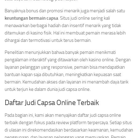
Banyaknya bonus dan promosi menarik juga menjadi salah satu
keuntungan bermain capsa
. Situs judi online sering kali
menawarkan berbagai hadiah dan insentif menarik yang tidak
ditemukan di kasino fisik. Hal ini membuat pemain merasa lebih
dihargai dan termotivasi untuk terus bermain.
Penelitian menunjukkan bahwa banyak pemain menikmati
pengalaman interaktif yang ditawarkan oleh kasino online. Dengan
layanan pelanggan yang responsive, pemain bisa mendapatkan
bantuan kapan saja dibutuhkan, meningkatkan kepuasan saat
bermain. Kemudahan akses dan layanan ini menambah daya tarik
untuk terjun ke dalam dunia judi capsa online.
Daftar Judi Capsa Online Terbaik
Pada bagian ini, kami akan menyajikan
daftar judi capsa online
terbaik
dengan fokus pada
review platform terpercaya
. Setiap situs
di ulasan ini direkomendasikan berdasarkan keamanan, kemudahan
penggunaan, dan layanan pelanggan yang memuaskan. Pemain