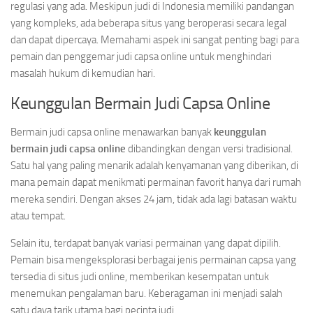
regulasi yang ada. Meskipun judi di Indonesia memiliki pandangan
yang kompleks, ada beberapa situs yang beroperasi secara legal
dan dapat dipercaya. Memahami aspek ini sangat penting bagi para
pemain dan penggemar judi capsa online untuk menghindari
masalah hukum di kemudian hari.
Keunggulan Bermain Judi Capsa Online
Bermain judi capsa online menawarkan banyak
keunggulan
bermain judi capsa online
dibandingkan dengan versi tradisional.
Satu hal yang paling menarik adalah kenyamanan yang diberikan, di
mana pemain dapat menikmati permainan favorit hanya dari rumah
mereka sendiri. Dengan akses 24 jam, tidak ada lagi batasan waktu
atau tempat.
Selain itu, terdapat banyak variasi permainan yang dapat dipilih.
Pemain bisa mengeksplorasi berbagai jenis permainan capsa yang
tersedia di situs judi online, memberikan kesempatan untuk
menemukan pengalaman baru. Keberagaman ini menjadi salah
satu daya tarik utama bagi pecinta judi.