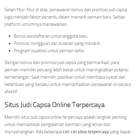
Selain fitur-fitur di atas, penawaran
bonus dan promosi judi capsa
juga menjadi faktor penentu dalam menarik pemain baru. Setiap
platform umumnya menawarkan:
Bonus pendaftaran untuk anggota baru.
Promosi mingguan dan bulanan yang menarik.
Program loyalitas untuk pemain setia.
Dengan
bonus dan promosi judi capsa
yang bermanfaat, para
pemain memiliki peluang lebih besar untuk meningkatkan potensi
kemenangan. Saat memilih, pastikan untuk membaca syarat dan
ketentuan yang berlaku untuk memanfaatkan penawaran ini secara
efektif.
Situs Judi Capsa Online Terpercaya
Memilih
situs judi capsa online terpercaya
adalah langkah penting
untuk memastikan pengalaman bermain yang aman dan
menyenangkan. Ada beberapa
ciri-ciri situs terpercaya
yang dapat