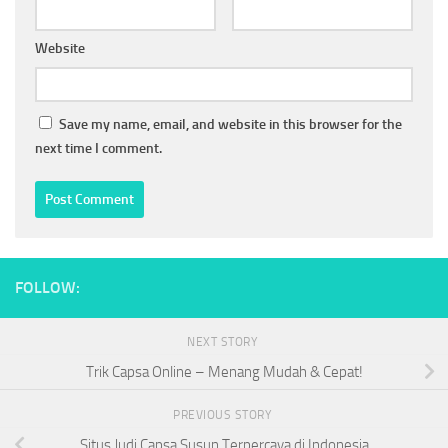
Website
Save my name, email, and website in this browser for the
next time I comment.
FOLLOW:
NEXT STORY
Trik Capsa Online – Menang Mudah & Cepat!
PREVIOUS STORY
Situs Judi Capsa Susun Terpercaya di Indonesia