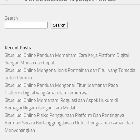
Search
Search
Recent Posts
Situs Judi Online Panduan Memahami Cara Kerja Platform Digital
dengan Mudah dan Cepat
Situs Judi Online Mengenal Jenis Permainan dan Fitur yang Tersedia
untuk Pemula
Situs Judi Online Panduan Mengenali Fitur Keamanan Pada
Platform Digital yang Aman dan Terpercaya
Situs Judi Online Memahami Regulasi dan Aspek Hukum di
Berbagai Negara dengan Cara Mudah
Situs Judi Online Risiko Penggunaan Platform Dan Pentingnya
Bermain Secara Bertanggung Jawab Untuk Pengalaman Aman dan
Menyenangkan