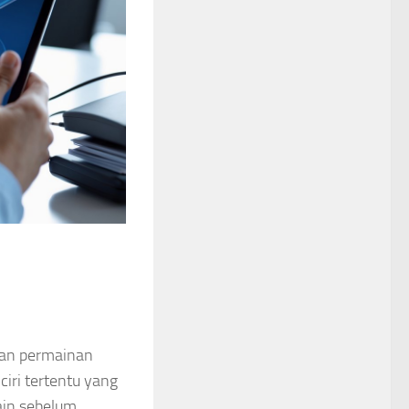
kan permainan
iri tertentu yang
ain sebelum