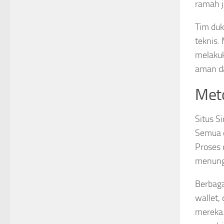
ramah j
Tim duk
teknis.
melakuk
aman da
Met
Situs S
Semua d
Proses 
menung
Berbaga
wallet,
mereka.