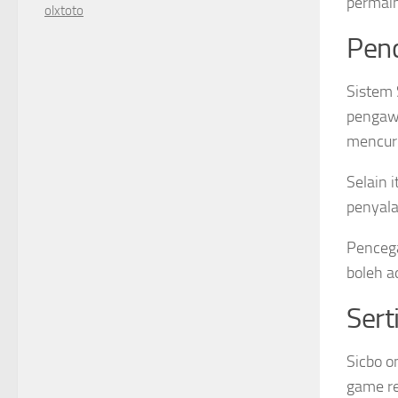
permain
olxtoto
Pen
Sistem 
pengawa
mencur
Selain 
penyala
Pencega
boleh a
Sert
Sicbo o
game re