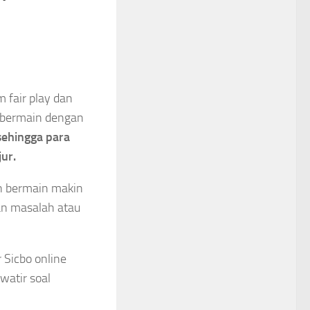
 fair play dan
n bermain dengan
sehingga para
ur.
an bermain makin
n masalah atau
 Sicbo online
watir soal