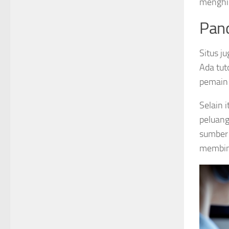
menghin
Pan
Situs j
Ada tut
pemain
Selain 
peluang
sumber 
membin