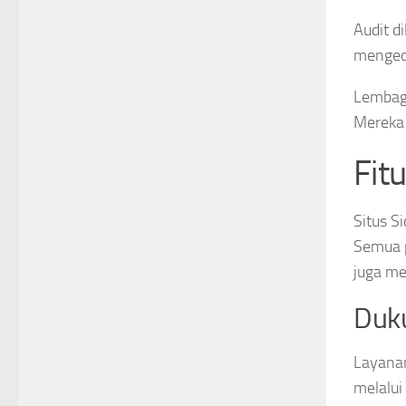
Audit d
mengece
Lembaga
Mereka 
Fit
Situs S
Semua p
juga me
Duk
Layanan
melalui