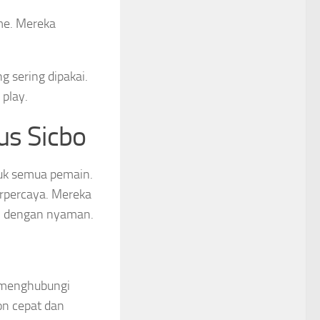
ame. Mereka
 sering dipakai.
 play.
tus Sicbo
uk semua pemain.
erpercaya. Mereka
in dengan nyaman.
a menghubungi
on cepat dan