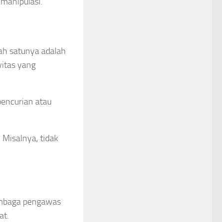
manipulasi.
lah satunya adalah
itas yang
pencurian atau
Misalnya, tidak
 lembaga pengawas
at.