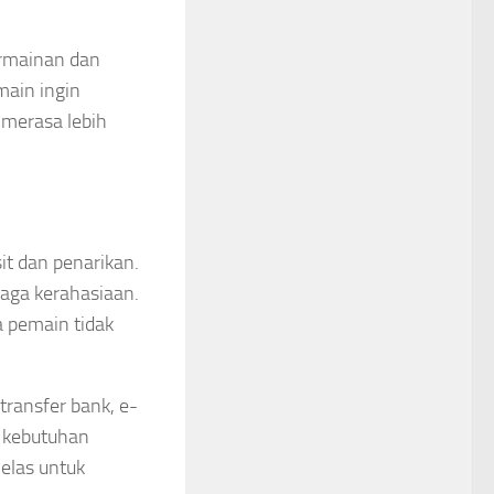
ermainan dan
main ingin
 merasa lebih
it dan penarikan.
aga kerahasiaan.
a pemain tidak
transfer bank, e-
i kebutuhan
jelas untuk