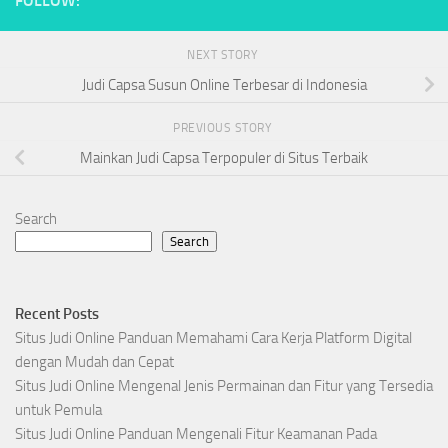
FOLLOW:
NEXT STORY
Judi Capsa Susun Online Terbesar di Indonesia
PREVIOUS STORY
Mainkan Judi Capsa Terpopuler di Situs Terbaik
Search
Search
Recent Posts
Situs Judi Online Panduan Memahami Cara Kerja Platform Digital
dengan Mudah dan Cepat
Situs Judi Online Mengenal Jenis Permainan dan Fitur yang Tersedia
untuk Pemula
Situs Judi Online Panduan Mengenali Fitur Keamanan Pada