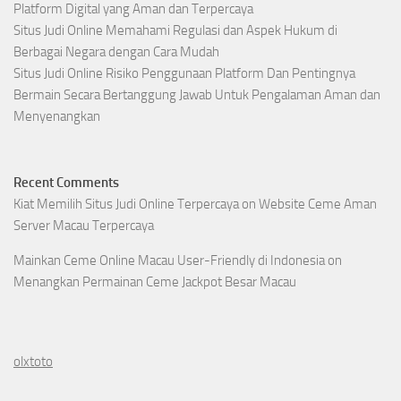
Platform Digital yang Aman dan Terpercaya
Situs Judi Online Memahami Regulasi dan Aspek Hukum di
Berbagai Negara dengan Cara Mudah
Situs Judi Online Risiko Penggunaan Platform Dan Pentingnya
Bermain Secara Bertanggung Jawab Untuk Pengalaman Aman dan
Menyenangkan
Recent Comments
Kiat Memilih Situs Judi Online Terpercaya
on
Website Ceme Aman
Server Macau Terpercaya
Mainkan Ceme Online Macau User-Friendly di Indonesia
on
Menangkan Permainan Ceme Jackpot Besar Macau
olxtoto