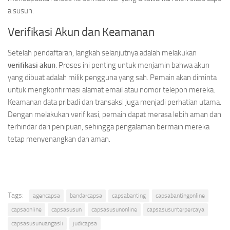
a susun.
Verifikasi Akun dan Keamanan
Setelah pendaftaran, langkah selanjutnya adalah melakukan
verifikasi akun
. Proses ini penting untuk menjamin bahwa akun
yang dibuat adalah milik pengguna yang sah. Pemain akan diminta
untuk mengkonfirmasi alamat email atau nomor telepon mereka.
Keamanan data pribadi dan transaksi juga menjadi perhatian utama.
Dengan melakukan verifikasi, pemain dapat merasa lebih aman dan
terhindar dari penipuan, sehingga pengalaman bermain mereka
tetap menyenangkan dan aman.
Tags:
agencapsa
bandarcapsa
capsabanting
capsabantingonline
capsaonline
capsasusun
capsasusunonline
capsasusunterpercaya
capsasusunuangasli
judicapsa