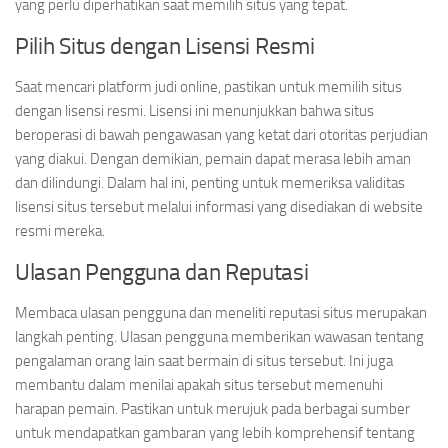
yang perlu diperhatikan saat memilih situs yang tepat.
Pilih Situs dengan Lisensi Resmi
Saat mencari platform judi online, pastikan untuk memilih situs
dengan lisensi resmi. Lisensi ini menunjukkan bahwa situs
beroperasi di bawah pengawasan yang ketat dari otoritas perjudian
yang diakui. Dengan demikian, pemain dapat merasa lebih aman
dan dilindungi. Dalam hal ini, penting untuk memeriksa validitas
lisensi situs tersebut melalui informasi yang disediakan di website
resmi mereka.
Ulasan Pengguna dan Reputasi
Membaca ulasan pengguna dan meneliti reputasi situs merupakan
langkah penting. Ulasan pengguna memberikan wawasan tentang
pengalaman orang lain saat bermain di situs tersebut. Ini juga
membantu dalam menilai apakah situs tersebut memenuhi
harapan pemain. Pastikan untuk merujuk pada berbagai sumber
untuk mendapatkan gambaran yang lebih komprehensif tentang