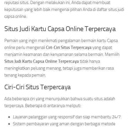
reputasi situs. Dengan melakukan ini, Anda dapat membuat
keputusan yang lebih baik mengenai pilihan Anda di
daftar situs judi
capsa online
.
Situs Judi Kartu Capsa Online Terpercaya
Pemain yang ingin menikmati pengalaman bermain kartu Capsa
online perlu mengenali
Ciri-Ciri Situs Terpercaya
yang dapat
menjamin keamanan dan kenyamanan selama bermain. Memilih
Situs Judi Kartu Capsa Online Terpercaya
tidak hanya
meningkatkan peluang menang, tetapi juga memberikan rasa
tenang kepada pemain.
Ciri-Ciri Situs Terpercaya
Ada beberapa ciri yang menunjukkan bahwa suatu situs adalah
terpercaya. Beberapa di antaranya meliputi:
Layanan pelanggan yang responsif dan siap membantu 24/7.
Sistem pembayaran yang aman dengan berbagai metode