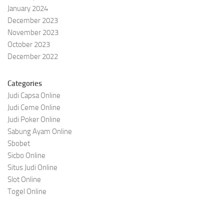
January 2024
December 2023
November 2023
October 2023
December 2022
Categories
Judi Capsa Online
Judi Ceme Online
Judi Poker Online
Sabung Ayam Online
Sbobet
Sicbo Online
Situs Judi Online
Slot Online
Togel Online