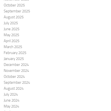
October 2025
September 2025
August 2025
July 2025
June 2025
May 2025
April 2025
March 2025
February 2025
January 2025
December 2024
November 2024
October 2024
September 2024
August 2024
July 2024
June 2024
May 2024