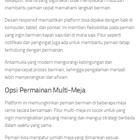
sekalipun. Warna yang digunakan tidak menyilaukan mata dan
membantu pemain cepat memahami langkah bermain.
Desain responsif memastikan platform bisa dipakai dengan baik di
komputer, tablet, dan ponsel. Ini memberi fleksibilitas pada pemain
yang ingin bermain kapan saja dan di mana saja. Fitur seperti
notifikasi dan pengingat juga ada untuk membantu pemain tetap
terhubung dengan permainan.
Antarmuka yang modern mengurangi kebingungan dan
mempercepat proses bermain, sehingga pengalaman menjadi
lebih menyenangkan dan efisien.
Opsi Permainan Multi-Meja
Platform ini memungkinkan pemain bermain di beberapa meja
ceme secara bersamaan. Fitur multi-meja ini cocok untuk yang
ingin meningkatkan peluang menang dan menguji strategi berbeda
dalam waktu yang sama.
Pemain bisa mengatur jumlah meja yang dimainkan sesuai