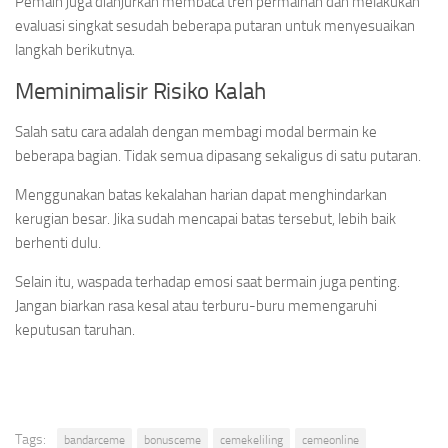
Pemain juga dianjurkan membaca tren permainan dan melakukan
evaluasi singkat sesudah beberapa putaran untuk menyesuaikan
langkah berikutnya.
Meminimalisir Risiko Kalah
Salah satu cara adalah dengan membagi modal bermain ke
beberapa bagian. Tidak semua dipasang sekaligus di satu putaran.
Menggunakan batas kekalahan harian dapat menghindarkan
kerugian besar. Jika sudah mencapai batas tersebut, lebih baik
berhenti dulu.
Selain itu, waspada terhadap emosi saat bermain juga penting.
Jangan biarkan rasa kesal atau terburu-buru memengaruhi
keputusan taruhan.
Tags:
bandarceme
bonusceme
cemekeliling
cemeonline