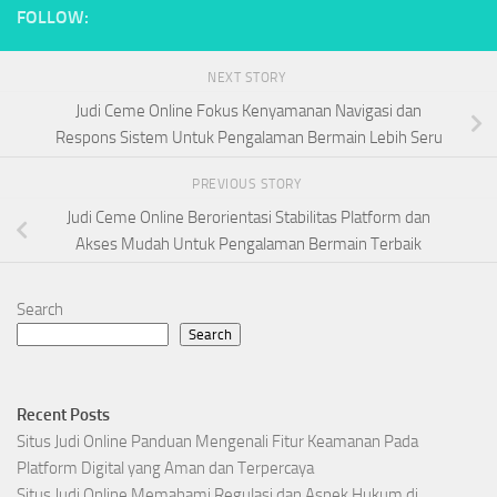
FOLLOW:
NEXT STORY
Judi Ceme Online Fokus Kenyamanan Navigasi dan
Respons Sistem Untuk Pengalaman Bermain Lebih Seru
PREVIOUS STORY
Judi Ceme Online Berorientasi Stabilitas Platform dan
Akses Mudah Untuk Pengalaman Bermain Terbaik
Search
Search
Recent Posts
Situs Judi Online Panduan Mengenali Fitur Keamanan Pada
Platform Digital yang Aman dan Terpercaya
Situs Judi Online Memahami Regulasi dan Aspek Hukum di