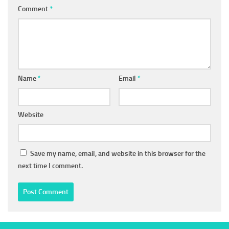
Comment
*
Name
*
Email
*
Website
Save my name, email, and website in this browser for the
next time I comment.