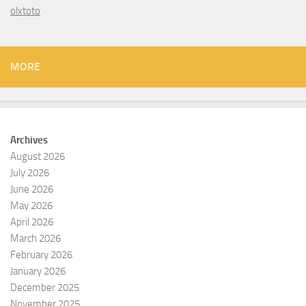
olxtoto
MORE
Archives
August 2026
July 2026
June 2026
May 2026
April 2026
March 2026
February 2026
January 2026
December 2025
November 2025