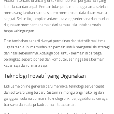
Platform terbaru dirancang untuk memberikan pengalaman yang
lebih lancar dan cepat. Pemain tidak perlu menunggu lama setelah
memasang taruhan karena sistem memproses data dalam waktu
singkat. Selain itu, tampilan antarmuka yang sederhana dan mudah
digunakan membantu pemain dari semua usia untuk bermain
tanpa kebingungan.
Fitur tambahan seperti riwayat permainan dan statistik real-time
juga tersedia. Ini memudahkan pemain untuk menganalisis strategi
dan hasil sebelumnya. Ada juga opsi untuk bermain di berbagai
perangkat, seperti ponsel dan komputer, sehingga bisa bermain
kapan saja dan di mana saja.
Teknologi Inovatif yang Digunakan
Judi Ceme online generasi baru memakai teknologi server cepat
dan software yang terbaru. Sistem ini mengurangi risiko lag dan
gangguan selama bermain. Teknologi enkripsi juga diterapkan agar
transaksi dan data pribadi pemain tetap aman.