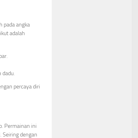
uh pada angka
ikut adalah
par.
n dadu.
engan percaya diri
o. Permainan ini
. Seiring dengan