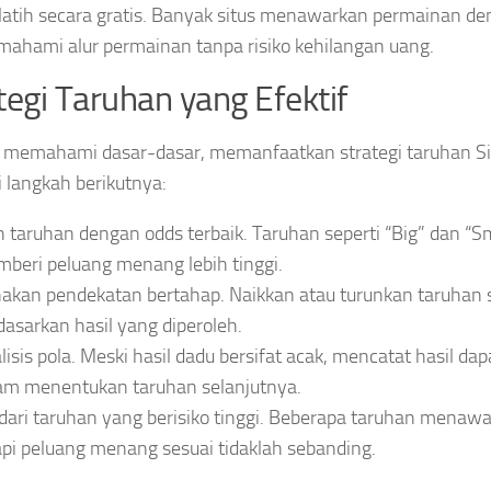
latih secara gratis. Banyak situs menawarkan permainan d
ahami alur permainan tanpa risiko kehilangan uang.
tegi Taruhan yang Efektif
h memahami dasar-dasar, memanfaatkan
strategi taruhan S
 langkah berikutnya:
ih taruhan dengan odds terbaik. Taruhan seperti “Big” dan “
beri peluang menang lebih tinggi.
akan pendekatan bertahap. Naikkan atau turunkan taruhan 
dasarkan hasil yang diperoleh.
lisis pola. Meski hasil dadu bersifat acak, mencatat hasil d
am menentukan taruhan selanjutnya.
dari taruhan yang berisiko tinggi. Beberapa taruhan menawa
api peluang menang sesuai tidaklah sebanding.