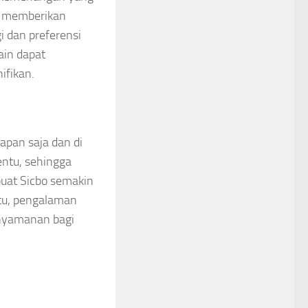
ga memberikan
i dan preferensi
in dapat
ifikan.
apan saja dan di
entu, sehingga
buat Sicbo semakin
itu, pengalaman
enyamanan bagi