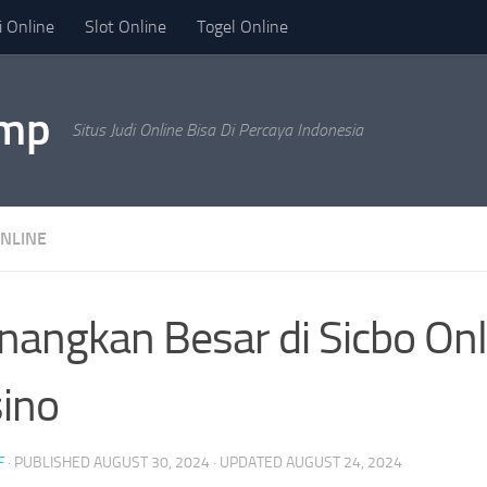
i Online
Slot Online
Togel Online
amp
Situs Judi Online Bisa Di Percaya Indonesia
ONLINE
angkan Besar di Sicbo Onl
ino
F
· PUBLISHED
AUGUST 30, 2024
· UPDATED
AUGUST 24, 2024