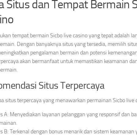
a Situs dan Tempat Bermain S
ino
ukan
tempat bermain Sicbo live casino
yang tepat adalah la
pemain. Dengan banyaknya situs yang tersedia,
memilih situ
meningkatkan pengalaman bermain dan
potensi kemenanga
erpercaya
akan bermanfaat untuk memastikan keamanan da
ermain.
mendasi Situs Terpercaya
pa
situs terpercaya
yang menawarkan permainan Sicbo live c
us A: Menyediakan layanan pelanggan yang responsif dan ba
mainan.
us B: Terkenal dengan bonus menarik dan sistem keamanan 