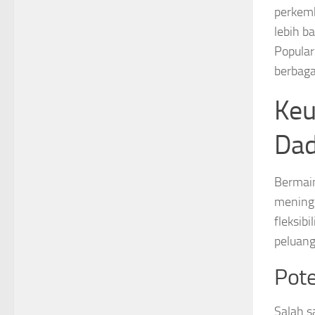
perkemb
lebih b
Popular
berbaga
Keu
Dad
Bermai
mening
fleksib
peluang
Pote
Salah s