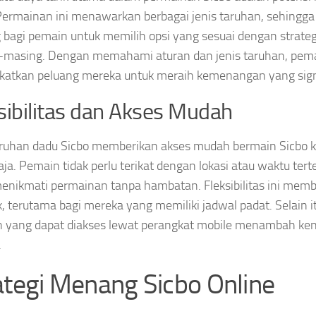
 Permainan ini menawarkan berbagai jenis taruhan, sehing
 bagi pemain untuk memilih opsi yang sesuai dengan strateg
-masing. Dengan memahami aturan dan jenis taruhan, pema
atkan peluang mereka untuk meraih kemenangan yang sign
sibilitas dan Akses Mudah
aruhan dadu Sicbo
memberikan
akses mudah bermain Sicbo
k
ja. Pemain tidak perlu terikat dengan lokasi atau waktu tert
enikmati permainan tanpa hambatan. Fleksibilitas ini mem
, terutama bagi mereka yang memiliki jadwal padat. Selain 
n yang dapat diakses lewat perangkat mobile menambah k
.
ategi Menang Sicbo Online