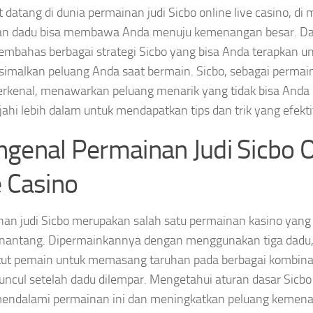
 datang di dunia
permainan judi Sicbo online live casino
, di
an dadu bisa membawa Anda menuju
kemenangan besar
. Da
embahas berbagai
strategi Sicbo
yang bisa Anda terapkan u
malkan peluang Anda saat bermain. Sicbo, sebagai permai
erkenal, menawarkan peluang menarik yang tidak bisa Anda 
lajahi lebih dalam untuk mendapatkan tips dan trik yang efekti
genal Permainan Judi Sicbo O
e Casino
an judi Sicbo
merupakan salah satu permainan kasino yang
nantang. Dipermainkannya dengan menggunakan tiga dadu,
t pemain untuk memasang taruhan pada berbagai kombinas
ncul setelah dadu dilempar. Mengetahui
aturan dasar Sicbo
mendalami permainan ini dan meningkatkan peluang kemen