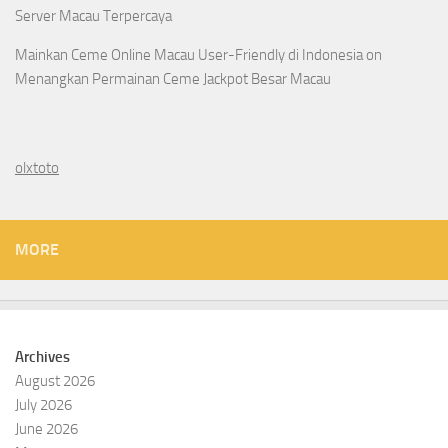
Server Macau Terpercaya
Mainkan Ceme Online Macau User-Friendly di Indonesia
on
Menangkan Permainan Ceme Jackpot Besar Macau
olxtoto
MORE
Archives
August 2026
July 2026
June 2026