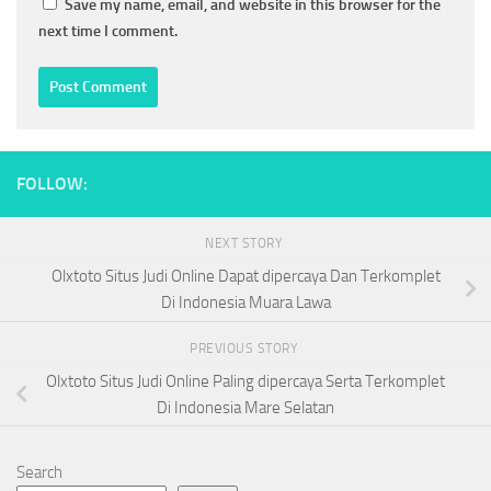
Save my name, email, and website in this browser for the
next time I comment.
FOLLOW:
NEXT STORY
Olxtoto Situs Judi Online Dapat dipercaya Dan Terkomplet
Di Indonesia Muara Lawa
PREVIOUS STORY
Olxtoto Situs Judi Online Paling dipercaya Serta Terkomplet
Di Indonesia Mare Selatan
Search