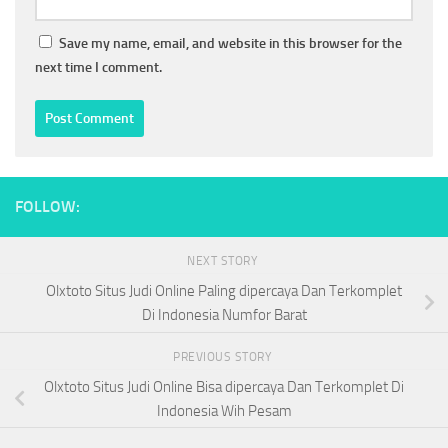
Save my name, email, and website in this browser for the
next time I comment.
FOLLOW:
NEXT STORY
Olxtoto Situs Judi Online Paling dipercaya Dan Terkomplet
Di Indonesia Numfor Barat
PREVIOUS STORY
Olxtoto Situs Judi Online Bisa dipercaya Dan Terkomplet Di
Indonesia Wih Pesam