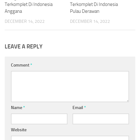
Terkomplet Di Indonesia
Terkomplet Di Indonesia
Anggana
Pulau Derawan
DECEMBER 14, 2022
DECEMBER 14, 2022
LEAVE A REPLY
Comment
*
Name
*
Email
*
Website