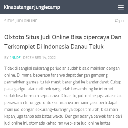
Kinabatanganjunglecamp
Skip to content
SITUS JUDI ONLINE
0
Olxtoto Situs Judi Online Bisa dipercaya Dan
Terkomplet Di Indonesia Danau Teluk
BY
4NUDF
·
DECEMBER 14, 2022
Tidak di sangkal sekarang perjudian sudah bisa dimainkan dengan
online. Di mana, beberapa fansnya dapat dengan gampang
permainkan games itu tak mesti berangkat ke bandar darat. Cukup
pakai gadget atau netbook yang udah tersambung ke internet
sudah bisa bermain sepuasnya. Diluar itu, judi online juga ada selalu
penawaran terunggul untuk semuanya pemainnya seperti dapat
main judi dengan sekurang-kurangnya deposit murah, bisa main
kapan juga tanpa ada batas waktu. Dengan adanya banyak fans dari
judi online ini, otomatis kehadiran web-site judi online lantas