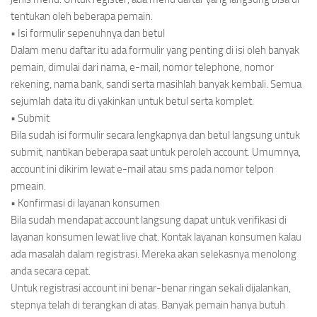
tentukan oleh beberapa pemain.
• Isi formulir sepenuhnya dan betul
Dalam menu daftar itu ada formulir yang penting di isi oleh banyak
pemain, dimulai dari nama, e-mail, nomor telephone, nomor
rekening, nama bank, sandi serta masihlah banyak kembali. Semua
sejumlah data itu di yakinkan untuk betul serta komplet.
• Submit
Bila sudah isi formulir secara lengkapnya dan betul langsung untuk
submit, nantikan beberapa saat untuk peroleh account. Umumnya,
account ini dikirim lewat e-mail atau sms pada nomor telpon
pmeain.
• Konfirmasi di layanan konsumen
Bila sudah mendapat account langsung dapat untuk verifikasi di
layanan konsumen lewat live chat. Kontak layanan konsumen kalau
ada masalah dalam registrasi. Mereka akan selekasnya menolong
anda secara cepat.
Untuk registrasi account ini benar-benar ringan sekali dijalankan,
stepnya telah di terangkan di atas. Banyak pemain hanya butuh