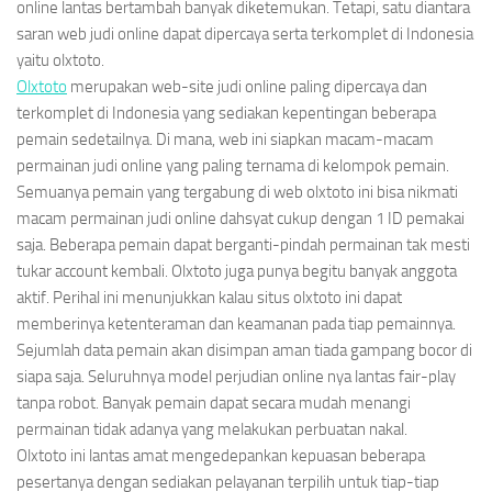
online lantas bertambah banyak diketemukan. Tetapi, satu diantara
saran web judi online dapat dipercaya serta terkomplet di Indonesia
yaitu olxtoto.
Olxtoto
merupakan web-site judi online paling dipercaya dan
terkomplet di Indonesia yang sediakan kepentingan beberapa
pemain sedetailnya. Di mana, web ini siapkan macam-macam
permainan judi online yang paling ternama di kelompok pemain.
Semuanya pemain yang tergabung di web olxtoto ini bisa nikmati
macam permainan judi online dahsyat cukup dengan 1 ID pemakai
saja. Beberapa pemain dapat berganti-pindah permainan tak mesti
tukar account kembali. Olxtoto juga punya begitu banyak anggota
aktif. Perihal ini menunjukkan kalau situs olxtoto ini dapat
memberinya ketenteraman dan keamanan pada tiap pemainnya.
Sejumlah data pemain akan disimpan aman tiada gampang bocor di
siapa saja. Seluruhnya model perjudian online nya lantas fair-play
tanpa robot. Banyak pemain dapat secara mudah menangi
permainan tidak adanya yang melakukan perbuatan nakal.
Olxtoto ini lantas amat mengedepankan kepuasan beberapa
pesertanya dengan sediakan pelayanan terpilih untuk tiap-tiap