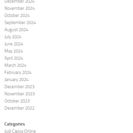
December 2024
November 2024
October 2024
September 2024
August 2024
July 2024
June 2024
May 2024
April 2024
March 2024
February 2024
January 2024
December 2023
November 2023
October 2023
December 2022
Categories
Judi Capsa Online