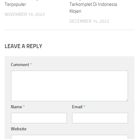
Terpopuler
Terkomplet Di Indonesia
Klojen
NOVEMBER 19, 2023
DECEMBER 14, 2022
LEAVE A REPLY
Comment
*
Name
*
Email
*
Website