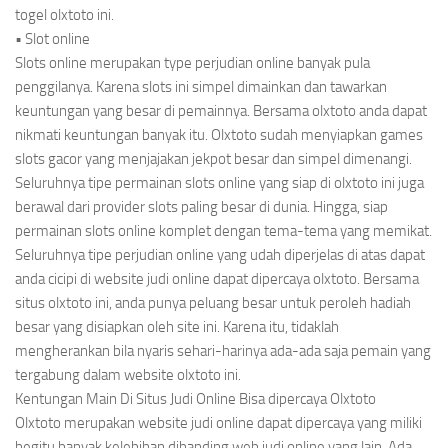
togel olxtoto ini.
• Slot online
Slots online merupakan type perjudian online banyak pula
penggilanya. Karena slots ini simpel dimainkan dan tawarkan
keuntungan yang besar di pemainnya. Bersama olxtoto anda dapat
nikmati keuntungan banyak itu. Olxtoto sudah menyiapkan games
slots gacor yang menjajakan jekpot besar dan simpel dimenangi.
Seluruhnya tipe permainan slots online yang siap di olxtoto ini juga
berawal dari provider slots paling besar di dunia. Hingga, siap
permainan slots online komplet dengan tema-tema yang memikat.
Seluruhnya tipe perjudian online yang udah diperjelas di atas dapat
anda cicipi di website judi online dapat dipercaya olxtoto. Bersama
situs olxtoto ini, anda punya peluang besar untuk peroleh hadiah
besar yang disiapkan oleh site ini. Karena itu, tidaklah
mengherankan bila nyaris sehari-harinya ada-ada saja pemain yang
tergabung dalam website olxtoto ini.
Kentungan Main Di Situs Judi Online Bisa dipercaya Olxtoto
Olxtoto merupakan website judi online dapat dipercaya yang miliki
begitu banyak kelebihan dibanding web judi online yang lain. Ada