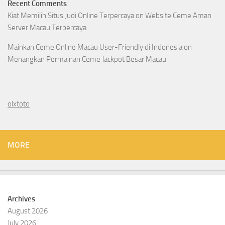
Recent Comments
Kiat Memilih Situs Judi Online Terpercaya
on
Website Ceme Aman
Server Macau Terpercaya
Mainkan Ceme Online Macau User-Friendly di Indonesia
on
Menangkan Permainan Ceme Jackpot Besar Macau
olxtoto
MORE
Archives
August 2026
July 2026