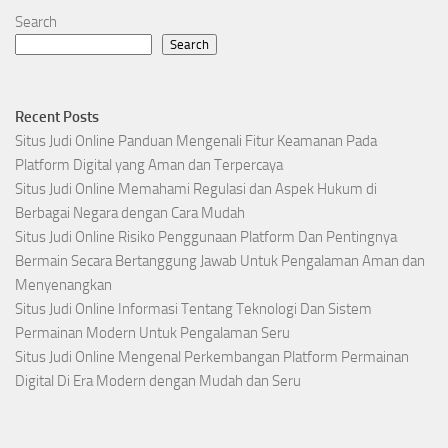
Search
Search
Recent Posts
Situs Judi Online Panduan Mengenali Fitur Keamanan Pada
Platform Digital yang Aman dan Terpercaya
Situs Judi Online Memahami Regulasi dan Aspek Hukum di
Berbagai Negara dengan Cara Mudah
Situs Judi Online Risiko Penggunaan Platform Dan Pentingnya
Bermain Secara Bertanggung Jawab Untuk Pengalaman Aman dan
Menyenangkan
Situs Judi Online Informasi Tentang Teknologi Dan Sistem
Permainan Modern Untuk Pengalaman Seru
Situs Judi Online Mengenal Perkembangan Platform Permainan
Digital Di Era Modern dengan Mudah dan Seru