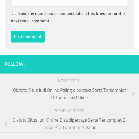
Save my name, email, and website in this browser for the
next time I comment.
FOLLOW:
NEXT STORY
Olxtoto Situs Judi Online Paling dipercaya Serta Terkomplet
Di Indonesia Pakue
PREVIOUS STORY
Olxtoto Situs Judi Online Bisa dipercaya Serta Terkomplet Di
Indonesia Tomohon Selatan