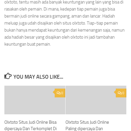
olxtoto, tentu masih ada banyak keuntungan yang lain yang bisa di
rasakan oleh pemain. Di mana, kedepan tiap pemain juga bisa
bermain judi online secara gampang, aman dan lancar. Hadiah
meluap juga udah disajikan oleh situs olxtoto. Tiap-tiap pemain
bukan hanya mendapat keuntungan dari kemenangan saja, namun
ada hadiah besar yang disajikan oleh olxtoto ini jadi tambahan
keuntungan buat pemain.
YOU MAY ALSO LIKE...
0
0
Olxtoto Situs Judi Online Bisa
Olxtoto Situs Judi Online
dipercaya Dan Terkomplet Di
Paling dipercaya Dan