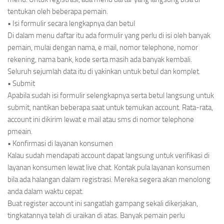
tentukan oleh beberapa pemain.
• Isi formulir secara lengkapnya dan betul
Di dalam menu daftar itu ada formulir yang perlu di isi oleh banyak
pemain, mulai dengan nama, e mail, nomor telephone, nomor
rekening, nama bank, kode serta masih ada banyak kembali.
Seluruh sejumlah data itu di yakinkan untuk betul dan komplet.
• Submit
Apabila sudah isi formulir selengkapnya serta betul langsung untuk
submit, nantikan beberapa saat untuk temukan account. Rata-rata,
account ini dikirim lewat e mail atau sms di nomor telephone
pmeain.
• Konfirmasi di layanan konsumen
Kalau sudah mendapati account dapat langsung untuk verifikasi di
layanan konsumen lewat live chat. Kontak pula layanan konsumen
bila ada halangan dalam registrasi. Mereka segera akan menolong
anda dalam waktu cepat.
Buat register account ini sangatlah gampang sekali dikerjakan,
tingkatannya telah di uraikan di atas. Banyak pemain perlu