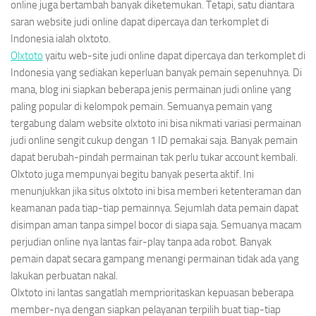
online juga bertambah banyak diketemukan. Tetapi, satu diantara
saran website judi online dapat dipercaya dan terkomplet di
Indonesia ialah olxtoto.
Olxtoto
yaitu web-site judi online dapat dipercaya dan terkomplet di
Indonesia yang sediakan keperluan banyak pemain sepenuhnya. Di
mana, blog ini siapkan beberapa jenis permainan judi online yang
paling popular di kelompok pemain. Semuanya pemain yang
tergabung dalam website olxtoto ini bisa nikmati variasi permainan
judi online sengit cukup dengan 1 ID pemakai saja. Banyak pemain
dapat berubah-pindah permainan tak perlu tukar account kembali.
Olxtoto juga mempunyai begitu banyak peserta aktif. Ini
menunjukkan jika situs olxtoto ini bisa memberi ketenteraman dan
keamanan pada tiap-tiap pemainnya. Sejumlah data pemain dapat
disimpan aman tanpa simpel bocor di siapa saja. Semuanya macam
perjudian online nya lantas fair-play tanpa ada robot. Banyak
pemain dapat secara gampang menangi permainan tidak ada yang
lakukan perbuatan nakal.
Olxtoto ini lantas sangatlah memprioritaskan kepuasan beberapa
member-nya dengan siapkan pelayanan terpilih buat tiap-tiap