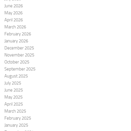
June 2026
May 2026
April 2026
March 2026
February 2026
January 2026
December 2025
November 2025
October 2025
September 2025
August 2025
July 2025
June 2025
May 2025
April 2025
March 2025
February 2025
January 2025