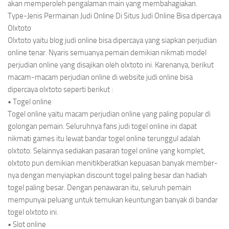
akan memperoleh pengalaman main yang membahagiakan.
Type-Jenis Permainan Judi Online Di Situs Judi Online Bisa dipercaya
Olxtoto
Olxtoto yaitu blog judi online bisa dipercaya yang siapkan perjudian
online tenar. Nyaris semuanya pemain demikian nikmati model
perjudian online yang disajikan oleh olxtoto ini. Karenanya, berikut
macam-macam perjudian online di website judi online bisa
dipercaya olxtoto seperti berikut :
• Togel online
Togel online yaitu macam perjudian online yang paling popular di
golongan pemain. Seluruhnya fans judi togel online ini dapat
nikmati games itu lewat bandar togel online terunggul adalah
olxtoto. Selainnya sediakan pasaran togel online yang komplet,
olxtoto pun demikian menitikberatkan kepuasan banyak member-
nya dengan menyiapkan discount togel paling besar dan hadiah
togel paling besar. Dengan penawaran itu, seluruh pemain
mempunyai peluang untuk temukan keuntungan banyak di bandar
togel olxtoto ini.
• Slot online