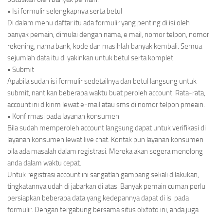
• Isi formulir selengkapnya serta betul
Di dalam menu daftar itu ada formulir yang penting di isi oleh
banyak pemain, dimulai dengan nama, e mail, nomor telpon, nomor
rekening, nama bank, kode dan masihlah banyak kembali. Semua
sejumlah data itu di yakinkan untuk betul serta komplet.
• Submit
Apabila sudah isi formulir sedetailnya dan betul langsung untuk
submit, nantikan beberapa waktu buat peroleh account. Rata-rata,
account ini dikirim lewat e-mail atau sms di nomor telpon pmeain.
• Konfirmasi pada layanan konsumen
Bila sudah memperoleh account langsung dapat untuk verifikasi di
layanan konsumen lewat live chat. Kontak pun layanan konsumen
bila ada masalah dalam registrasi. Mereka akan segera menolong
anda dalam waktu cepat.
Untuk registrasi account ini sangatlah gampang sekali dilakukan,
tingkatannya udah di jabarkan di atas. Banyak pemain cuman perlu
persiapkan beberapa data yang kedepannya dapat di isi pada
formulir. Dengan tergabung bersama situs olxtoto ini, anda juga