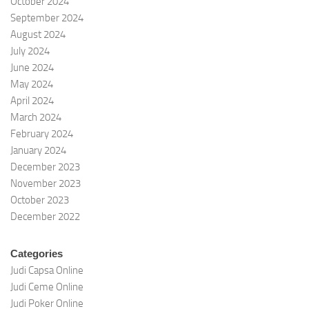
October 2024
September 2024
August 2024
July 2024
June 2024
May 2024
April 2024
March 2024
February 2024
January 2024
December 2023
November 2023
October 2023
December 2022
Categories
Judi Capsa Online
Judi Ceme Online
Judi Poker Online