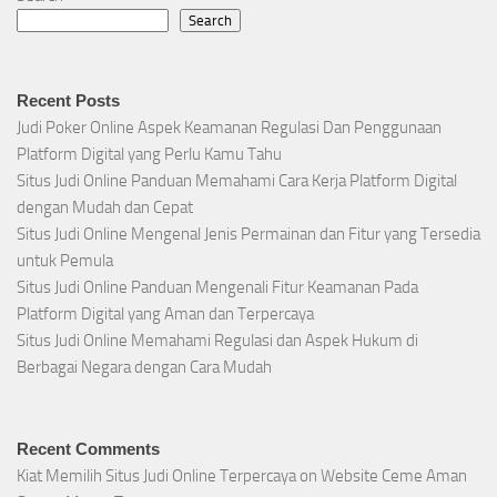
Search
Recent Posts
Judi Poker Online Aspek Keamanan Regulasi Dan Penggunaan
Platform Digital yang Perlu Kamu Tahu
Situs Judi Online Panduan Memahami Cara Kerja Platform Digital
dengan Mudah dan Cepat
Situs Judi Online Mengenal Jenis Permainan dan Fitur yang Tersedia
untuk Pemula
Situs Judi Online Panduan Mengenali Fitur Keamanan Pada
Platform Digital yang Aman dan Terpercaya
Situs Judi Online Memahami Regulasi dan Aspek Hukum di
Berbagai Negara dengan Cara Mudah
Recent Comments
Kiat Memilih Situs Judi Online Terpercaya
on
Website Ceme Aman