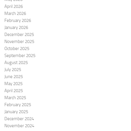
April 2026
March 2026
February 2026
January 2026
December 2025
November 2025
October 2025
September 2025
August 2025
July 2025
June 2025
May 2025
April 2025
March 2025
February 2025
January 2025
December 2024
November 2024