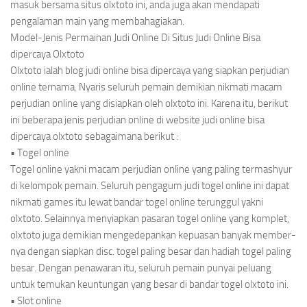
masuk bersama situs olxtoto ini, anda juga akan mendapati
pengalaman main yang membahagiakan.
Model-Jenis Permainan Judi Online Di Situs Judi Online Bisa
dipercaya Olxtoto
Olxtoto ialah blog judi online bisa dipercaya yang siapkan perjudian
online ternama. Nyaris seluruh pemain demikian nikmati macam
perjudian online yang disiapkan oleh olxtoto ini. Karena itu, berikut
ini beberapa jenis perjudian online di website judi online bisa
dipercaya olxtoto sebagaimana berikut :
• Togel online
Togel online yakni macam perjudian online yang paling termashyur
di kelompok pemain. Seluruh pengagum judi togel online ini dapat
nikmati games itu lewat bandar togel online terunggul yakni
olxtoto. Selainnya menyiapkan pasaran togel online yang komplet,
olxtoto juga demikian mengedepankan kepuasan banyak member-
nya dengan siapkan disc. togel paling besar dan hadiah togel paling
besar. Dengan penawaran itu, seluruh pemain punyai peluang
untuk temukan keuntungan yang besar di bandar togel olxtoto ini.
• Slot online