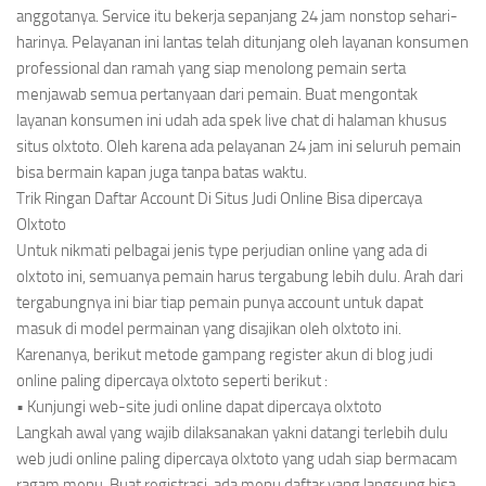
anggotanya. Service itu bekerja sepanjang 24 jam nonstop sehari-
harinya. Pelayanan ini lantas telah ditunjang oleh layanan konsumen
professional dan ramah yang siap menolong pemain serta
menjawab semua pertanyaan dari pemain. Buat mengontak
layanan konsumen ini udah ada spek live chat di halaman khusus
situs olxtoto. Oleh karena ada pelayanan 24 jam ini seluruh pemain
bisa bermain kapan juga tanpa batas waktu.
Trik Ringan Daftar Account Di Situs Judi Online Bisa dipercaya
Olxtoto
Untuk nikmati pelbagai jenis type perjudian online yang ada di
olxtoto ini, semuanya pemain harus tergabung lebih dulu. Arah dari
tergabungnya ini biar tiap pemain punya account untuk dapat
masuk di model permainan yang disajikan oleh olxtoto ini.
Karenanya, berikut metode gampang register akun di blog judi
online paling dipercaya olxtoto seperti berikut :
• Kunjungi web-site judi online dapat dipercaya olxtoto
Langkah awal yang wajib dilaksanakan yakni datangi terlebih dulu
web judi online paling dipercaya olxtoto yang udah siap bermacam
ragam menu. Buat registrasi, ada menu daftar yang langsung bisa