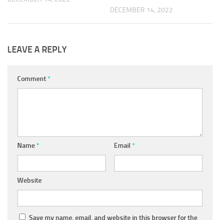
DECEMBER 14, 2022
LEAVE A REPLY
Comment
*
Name
*
Email
*
Website
Save my name, email, and website in this browser for the