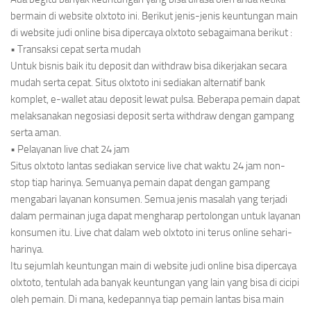
bermain di website olxtoto ini. Berikut jenis-jenis keuntungan main
di website judi online bisa dipercaya olxtoto sebagaimana berikut :
• Transaksi cepat serta mudah
Untuk bisnis baik itu deposit dan withdraw bisa dikerjakan secara
mudah serta cepat. Situs olxtoto ini sediakan alternatif bank
komplet, e-wallet atau deposit lewat pulsa. Beberapa pemain dapat
melaksanakan negosiasi deposit serta withdraw dengan gampang
serta aman.
• Pelayanan live chat 24 jam
Situs olxtoto lantas sediakan service live chat waktu 24 jam non-
stop tiap harinya. Semuanya pemain dapat dengan gampang
mengabari layanan konsumen. Semua jenis masalah yang terjadi
dalam permainan juga dapat mengharap pertolongan untuk layanan
konsumen itu. Live chat dalam web olxtoto ini terus online sehari-
harinya.
Itu sejumlah keuntungan main di website judi online bisa dipercaya
olxtoto, tentulah ada banyak keuntungan yang lain yang bisa di cicipi
oleh pemain. Di mana, kedepannya tiap pemain lantas bisa main