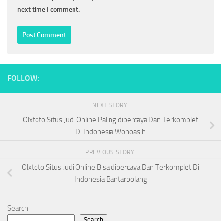
next time I comment.
FOLLOW:
NEXT STORY
Olxtoto Situs Judi Online Paling dipercaya Dan Terkomplet
Di Indonesia Wonoasih
PREVIOUS STORY
Olxtoto Situs Judi Online Bisa dipercaya Dan Terkomplet Di
Indonesia Bantarbolang
Search
Search