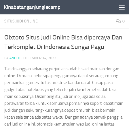
Kinabatanganjunglecamp
Skip to content
SITUS JUDI ONLINE
0
Olxtoto Situs Judi Online Bisa dipercaya Dan
Terkomplet Di Indonesia Sungai Pagu
BY
4NUDF
·
DECEMBER 14, 2022
Tak di sanggah sekarang perjudian sudah bisa dimainkan dengan
online. Di mana, beberapa pengagumnya dapat secara gampang
permainkan games itu tak mesti ke bandar darat. Cukup pakai
gadget atau notebook yang telah terjalin ke internet sudah bisa
main sepuasnya. Disamping itu, judi online juga ada selalu
penawaran terbaik untuk semuanya pemainnya seperti dapat main
judi dengan sekurang-kurangnya deposit murah, bisa bermain
kapan saja tanpa ada batas waktu. Dengan adanya banyak penggila
dari judi online ini, otomatis kemunculan web judi online lantas