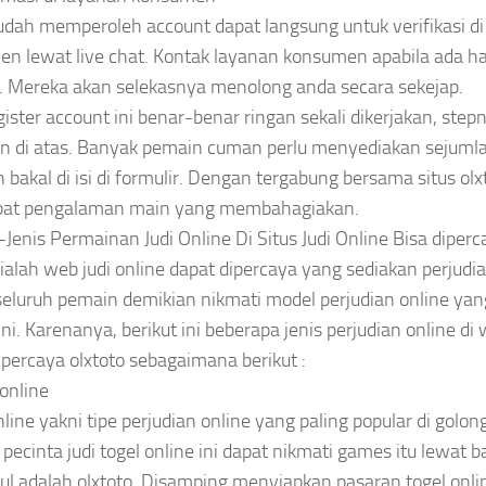
udah memperoleh account dapat langsung untuk verifikasi di
n lewat live chat. Kontak layanan konsumen apabila ada 
r. Mereka akan selekasnya menolong anda secara sekejap.
gister account ini benar-benar ringan sekali dikerjakan, step
n di atas. Banyak pemain cuman perlu menyediakan sejuml
 bakal di isi di formulir. Dengan tergabung bersama situs olxt
at pengalaman main yang membahagiakan.
enis Permainan Judi Online Di Situs Judi Online Bisa diperc
 ialah web judi online dapat dipercaya yang sediakan perjudia
seluruh pemain demikian nikmati model perjudian online yan
ini. Karenanya, berikut ini beberapa jenis perjudian online di 
ipercaya olxtoto sebagaimana berikut :
 online
nline yakni tipe perjudian online yang paling popular di golo
 pecinta judi togel online ini dapat nikmati games itu lewat b
ul adalah olxtoto. Disamping menyiapkan pasaran togel onli