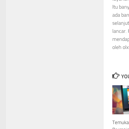
Itu ban
ada ban
selanju
lancar.
mendapa
oleh ol
YOU
Temuka