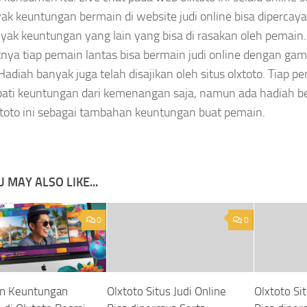
yak keuntungan bermain di website judi online bisa dipercaya 
yak keuntungan yang lain yang bisa di rasakan oleh pemain.
tnya tiap pemain lantas bisa bermain judi online dengan ga
 Hadiah banyak juga telah disajikan oleh situs olxtoto. Tiap
ti keuntungan dari kemenangan saja, namun ada hadiah be
xtoto ini sebagai tambahan keuntungan buat pemain.
 MAY ALSO LIKE...
0
0
n Keuntungan
Olxtoto Situs Judi Online
Olxtoto Sit