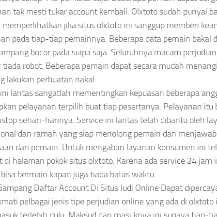
an tak mesti tukar account kembali. Olxtoto sudah punyai 
Ini memperlihatkan jika situs olxtoto ini sanggup memberi ke
n pada tiap-tiap pemainnya. Beberapa data pemain bakal
ampang bocor pada siapa saja. Seluruhnya macam perjudian 
ay tiada robot. Beberapa pemain dapat secara mudah menang
g lakukan perbuatan nakal.
 ini lantas sangatlah mementingkan kepuasan beberapa an
kan pelayanan terpilih buat tiap pesertanya. Pelayanan itu
stop sehari-harinya. Service ini lantas telah dibantu oleh 
ional dan ramah yang siap menolong pemain dan menjawab
aan dari pemain. Untuk mengabari layanan konsumen ini tela
at di halaman pokok situs olxtoto. Karena ada service 24 jam
bisa bermain kapan juga tiada batas waktu.
Gampang Daftar Account Di Situs Judi Online Dapat dipercay
mati pelbagai jenis tipe perjudian online yang ada di olxtoto
asuk terlebih dulu. Maksud dari masuknya ini supaya tiap-t