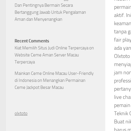
Dan Pentingnya Bermain Secara
permain
Bertanggung Jawab Untuk Pengalaman
aktif. 
Aman dan Menyenangkan
keamana
tanpa g
fair pl
Recent Comments
ada yan
Kiat Memilih Situs Judi Online Terpercaya
on
Website Ceme Aman Server Macau
Olxtoto
Terpercaya
menyiap
jam non
Mainkan Ceme Online Macau User-Friendly
profess
di Indonesia
on
Menangkan Permainan
Ceme Jackpot Besar Macau
pertany
live ch
pemain 
Teknik 
olxtoto
Buat nik
harus m