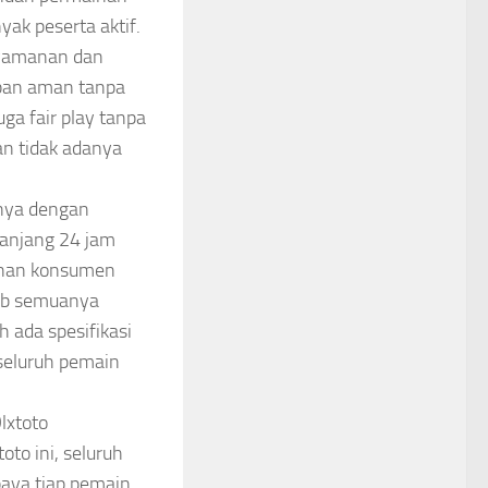
yak peserta aktif.
enyamanan dan
pan aman tanpa
uga fair play tanpa
n tidak adanya
-nya dengan
epanjang 24 jam
yanan konsumen
ab semuanya
 ada spesifikasi
 seluruh pemain
lxtoto
to ini, seluruh
paya tiap pemain