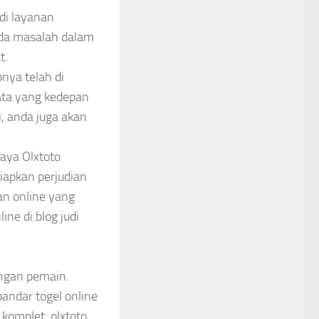
di layanan
ada masalah dalam
t.
pnya telah di
ata yang kedepan
i, anda juga akan
caya Olxtoto
iapkan perjudian
an online yang
ine di blog judi
ongan pemain.
bandar togel online
 komplet, olxtoto