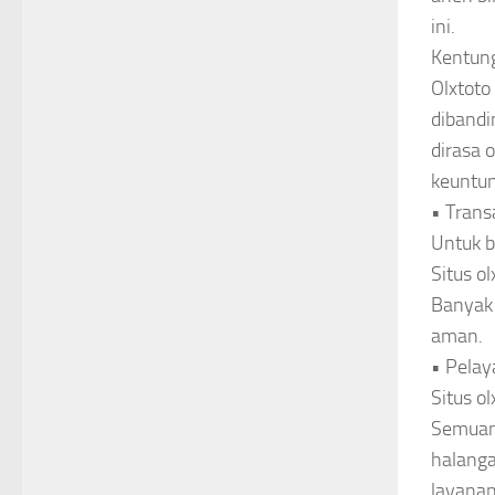
ini.
Kentung
Olxtoto
dibandi
dirasa 
keuntun
• Trans
Untuk b
Situs ol
Banyak 
aman.
• Pelay
Situs o
Semuan
halanga
layanan