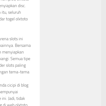
nyiapkan disc.
itu, seluruh
ar togel olxtoto
rena slots ini
mainnya. Bersama
ah menyiapkan
nangi. Semua tipe
der slots paling
 dengan tema-tema
da cicipi di blog
a mempunyai
ni. Jadi, tidak
g di web olxtoto