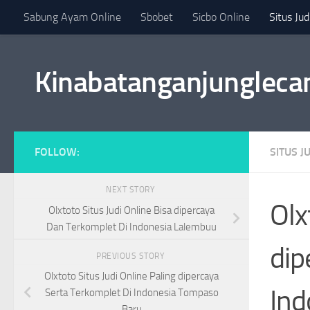
Sabung Ayam Online
Sbobet
Sicbo Online
Situs Jud
Skip to content
Kinabatanganjunglec
FOLLOW:
SITUS J
NEXT STORY
Olx
Olxtoto Situs Judi Online Bisa dipercaya
Dan Terkomplet Di Indonesia Lalembuu
dip
PREVIOUS STORY
Olxtoto Situs Judi Online Paling dipercaya
Ind
Serta Terkomplet Di Indonesia Tompaso
Baru