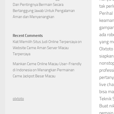
Dan Pentingnya Bermain Secara
tak per
Bertanggung Jawab Untuk Pengalaman
Perihal
Aman dan Menyenangkan
keamana
gampang
ada rob
Recent Comments
yang me
Kiat Memilih Situs Judi Online Terpercaya
on
Website Ceme Aman Server Macau
Olxtoto
Terpercaya
siapkan
nonstop
Mainkan Ceme Online Macau User-Friendly
profes
di Indonesia
on
Menangkan Permainan
Ceme Jackpot Besar Macau
pertany
live ch
bisa ma
Teknik 
olxtoto
Buat ni
pemain 