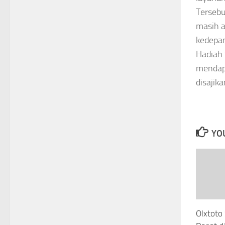
Tersebu
masih a
kedepan
Hadiah 
mendapa
disajik
YOU
Olxtoto 