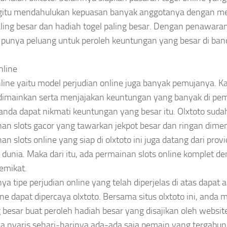
gitu mendahulukan kepuasan banyak anggotanya dengan me
aling besar dan hadiah togel paling besar. Dengan penawaran 
punya peluang untuk peroleh keuntungan yang besar di band
nline
nline yaitu model perjudian online juga banyak pemujanya. Ka
dimainkan serta menjajakan keuntungan yang banyak di pe
 anda dapat nikmati keuntungan yang besar itu. Olxtoto sud
an slots gacor yang tawarkan jekpot besar dan ringan dime
n slots online yang siap di olxtoto ini juga datang dari provi
i dunia. Maka dari itu, ada permainan slots online komplet
emikat.
a tipe perjudian online yang telah diperjelas di atas dapat an
line dapat dipercaya olxtoto. Bersama situs olxtoto ini, and
 besar buat peroleh hadiah besar yang disajikan oleh website i
la nyaris sehari-harinya ada-ada saja pemain yang tergabun