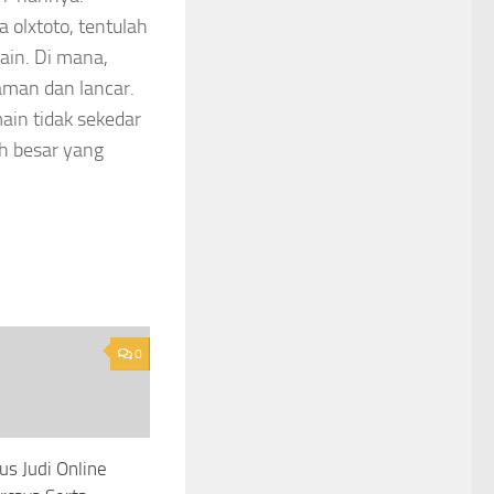
a olxtoto, tentulah
ain. Di mana,
aman dan lancar.
ain tidak sekedar
h besar yang
0
us Judi Online