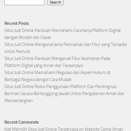
Search
Recent Posts
Situs Judi Online Panduan Memahami Cara Kerja Platform Digital
dengan Mudah dan Cepat
Situs Judi Online Mengenal Jenis Permainan dan Fitur yang Tersedia
untuk Pemula
Situs Judi Online Panduan Mengenali Fitur Keamanan Pada
Platform Digital yang Aman dan Terpercaya
Situs Judi Online Memahami Regulasi dan Aspek Hukum di
Berbagai Negara dengan Cara Mudah
Situs Judi Online Risiko Penggunaan Platform Dan Pentingnya
Bermain Secara Bertanggung Jawab Untuk Pengalaman Aman dan
Menyenangkan
Recent Comments
Kiat Memilih Situs Judi Online Terpercaya
on
Website Ceme Aman