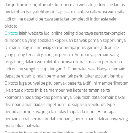
dari judi online ini, otomatis kemunculan website judi online lantas
bertambah banyak ditemui. Tapi, satu diantara referensi web-site
judi online dapat dipercaya serta terkomplet di Indonesia yakni
olxtoto.
Olxtoto
ialah website judi online paling dipercaya serta terkomplet
di Indonesia yang sediakan keperluan banyak pemain sepenuhnya.
Di mana, blog ini menyiapkan beberapa jenis games judi online
yang paling tenar di golongan pemain. Semuanya pemain yang
tergabung dalam web olxtoto ini bisa nikmati macam permainan
judi online sengit cukup dengan 1 ID pemakai saja. Banyak pemain
dapat berubah-pindah permainan tak perlu tukar account kembali.
Olxtoto juga punyai begitu banyak peserta aktif. Ini memperlihatkan
jika situs olxtoto ini bisa memberinya ketenteraman serta
keamanan pada tiap-tiap pemainnya. Sejumlah data pemain bakal
disimpan aman tiada simpel bocor di siapa saja. Seluruh type
perjudian online nya juga fair-play tanpa ada robot. Beberapa
pemain dapat secara mudah menangi permainan tidak adanya yang
melakukan hal nakal.