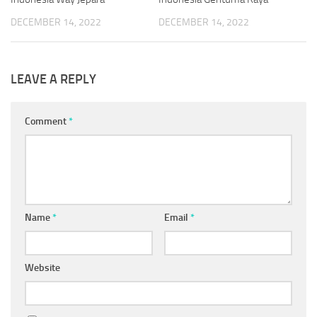
DECEMBER 14, 2022
DECEMBER 14, 2022
LEAVE A REPLY
Comment
*
Name
*
Email
*
Website