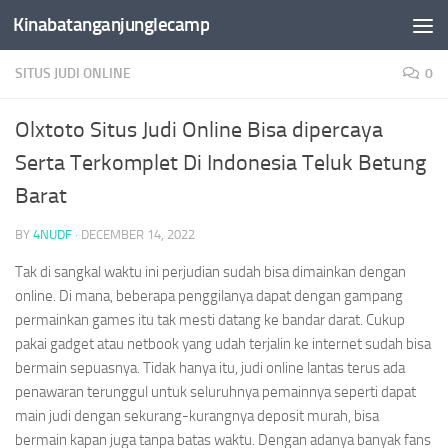
Kinabatanganjunglecamp
Skip to content
SITUS JUDI ONLINE
0
Olxtoto Situs Judi Online Bisa dipercaya
Serta Terkomplet Di Indonesia Teluk Betung
Barat
BY
4NUDF
·
DECEMBER 14, 2022
Tak di sangkal waktu ini perjudian sudah bisa dimainkan dengan
online. Di mana, beberapa penggilanya dapat dengan gampang
permainkan games itu tak mesti datang ke bandar darat. Cukup
pakai gadget atau netbook yang udah terjalin ke internet sudah bisa
bermain sepuasnya. Tidak hanya itu, judi online lantas terus ada
penawaran terunggul untuk seluruhnya pemainnya seperti dapat
main judi dengan sekurang-kurangnya deposit murah, bisa
bermain kapan juga tanpa batas waktu. Dengan adanya banyak fans