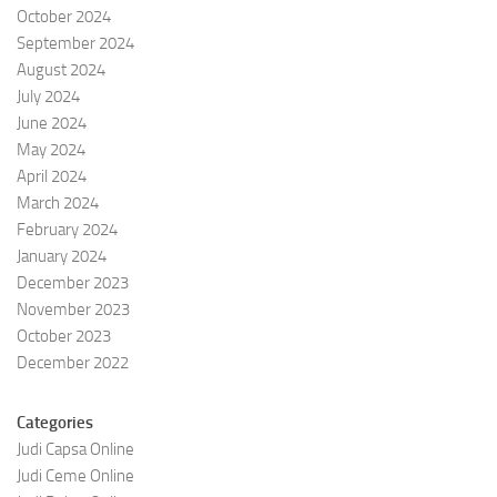
October 2024
September 2024
August 2024
July 2024
June 2024
May 2024
April 2024
March 2024
February 2024
January 2024
December 2023
November 2023
October 2023
December 2022
Categories
Judi Capsa Online
Judi Ceme Online