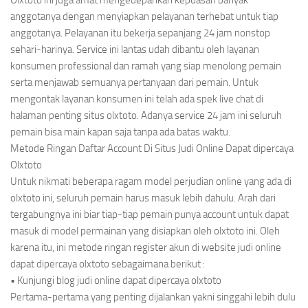
Olxtoto ini juga amat mengedepankan kepuasan banyak
anggotanya dengan menyiapkan pelayanan terhebat untuk tiap
anggotanya. Pelayanan itu bekerja sepanjang 24 jam nonstop
sehari-harinya. Service ini lantas udah dibantu oleh layanan
konsumen professional dan ramah yang siap menolong pemain
serta menjawab semuanya pertanyaan dari pemain. Untuk
mengontak layanan konsumen ini telah ada spek live chat di
halaman penting situs olxtoto. Adanya service 24 jam ini seluruh
pemain bisa main kapan saja tanpa ada batas waktu.
Metode Ringan Daftar Account Di Situs Judi Online Dapat dipercaya
Olxtoto
Untuk nikmati beberapa ragam model perjudian online yang ada di
olxtoto ini, seluruh pemain harus masuk lebih dahulu. Arah dari
tergabungnya ini biar tiap-tiap pemain punya account untuk dapat
masuk di model permainan yang disiapkan oleh olxtoto ini. Oleh
karena itu, ini metode ringan register akun di website judi online
dapat dipercaya olxtoto sebagaimana berikut :
• Kunjungi blog judi online dapat dipercaya olxtoto
Pertama-pertama yang penting dijalankan yakni singgahi lebih dulu