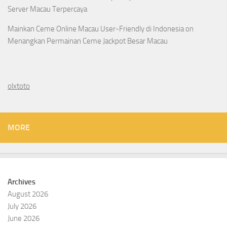
Server Macau Terpercaya
Mainkan Ceme Online Macau User-Friendly di Indonesia
on
Menangkan Permainan Ceme Jackpot Besar Macau
olxtoto
MORE
Archives
August 2026
July 2026
June 2026