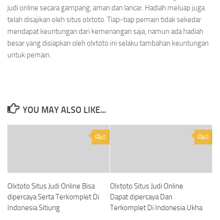
judi online secara gampang, aman dan lancar. Hadiah meluap juga
telah disajikan oleh situs olxtoto. Tiap-tiap pemain tidak sekedar
mendapat keuntungan dari kemenangan saja, namun ada hadiah
besar yang disiapkan oleh olxtoto ini selaku tambahan keuntungan
untuk pemain.
YOU MAY ALSO LIKE...
0
0
Olxtoto Situs Judi Online Bisa
Olxtoto Situs Judi Online
dipercaya Serta Terkomplet Di
Dapat dipercaya Dan
Indonesia Sitiung
Terkomplet Di Indonesia Ukha