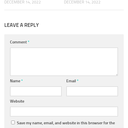
DECEMBER 14, 2022
DECEMBER 14, 2022
LEAVE A REPLY
Comment
*
Name
*
Email
*
Website
Save my name, email, and website in this browser for the