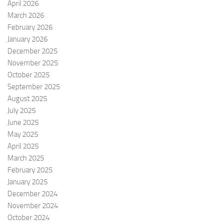
April 2026
March 2026
February 2026
January 2026
December 2025
November 2025
October 2025
September 2025
August 2025
July 2025
June 2025
May 2025
April 2025
March 2025
February 2025
January 2025
December 2024
November 2024
October 2024