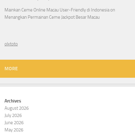
Mainkan Ceme Online Macau User-Friendly di Indonesia
on
Menangkan Permainan Ceme Jackpot Besar Macau
olxtoto
MORE
Archives
August 2026
July 2026
June 2026
May 2026