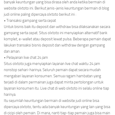
banyak keuntungan yang bisa dirasa oleh anda ketika bermain di
website olxtoto ini. Berikut jenis-jenis keuntungan bermain di blog
judi online paling dipercaya olxtoto berikut ini :
• Transaksi gampang serta cepat
Untuk bisnis baik itu deposit dan withdraw bisa dilaksanakan secara
gampang serta cepat. Situs olxtoto ini menyiapkan alternatif bank
komplet, e-wallet atau deposit lewat pulsa. Beberapa pemain dapat
lakukan transaksi bisnis deposit dan withdraw dengan gampang
dan aman.
• Pelayanan live chat 24 jam
Situs olxtoto juga menyiapkan layanan live chat waktu 24 jam
nonstop sehari-harinya. Seluruh pemain dapat secara mudah
mengabari layanan konsumen. Semua ragam hambatan yang
terjadi di dalam permainan juga dapat minta pertolongan untuk
layanan konsumen itu. Live chat di web olxtoto ini selalu online tiap
harinya.
Itu sejumlah keuntungan bermain di website judi online bisa
dipercaya olxtoto, tentu ada banyak keuntungan yang lain yang bisa
di cicipi oleh pemain. Di mana, nanti tiap-tiap pemain juga bisa main