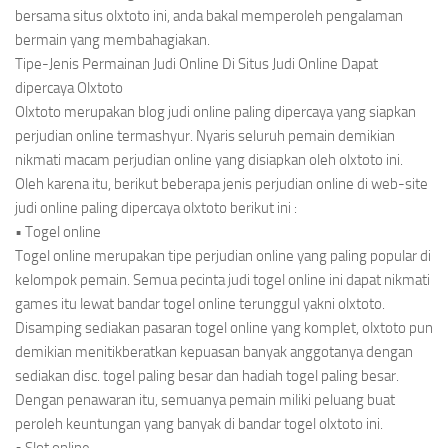
bersama situs olxtoto ini, anda bakal memperoleh pengalaman
bermain yang membahagiakan.
Tipe-Jenis Permainan Judi Online Di Situs Judi Online Dapat
dipercaya Olxtoto
Olxtoto merupakan blog judi online paling dipercaya yang siapkan
perjudian online termashyur. Nyaris seluruh pemain demikian
nikmati macam perjudian online yang disiapkan oleh olxtoto ini.
Oleh karena itu, berikut beberapa jenis perjudian online di web-site
judi online paling dipercaya olxtoto berikut ini :
• Togel online
Togel online merupakan tipe perjudian online yang paling popular di
kelompok pemain. Semua pecinta judi togel online ini dapat nikmati
games itu lewat bandar togel online terunggul yakni olxtoto.
Disamping sediakan pasaran togel online yang komplet, olxtoto pun
demikian menitikberatkan kepuasan banyak anggotanya dengan
sediakan disc. togel paling besar dan hadiah togel paling besar.
Dengan penawaran itu, semuanya pemain miliki peluang buat
peroleh keuntungan yang banyak di bandar togel olxtoto ini.