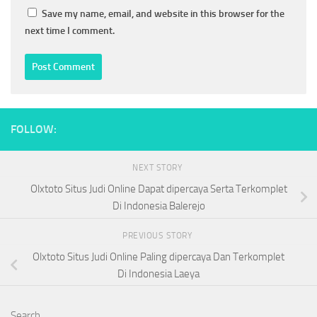
Save my name, email, and website in this browser for the
next time I comment.
FOLLOW:
NEXT STORY
Olxtoto Situs Judi Online Dapat dipercaya Serta Terkomplet
Di Indonesia Balerejo
PREVIOUS STORY
Olxtoto Situs Judi Online Paling dipercaya Dan Terkomplet
Di Indonesia Laeya
Search