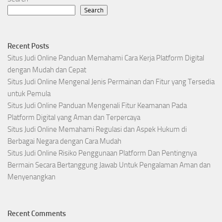
Search
Recent Posts
Situs Judi Online Panduan Memahami Cara Kerja Platform Digital
dengan Mudah dan Cepat
Situs Judi Online Mengenal Jenis Permainan dan Fitur yang Tersedia
untuk Pemula
Situs Judi Online Panduan Mengenali Fitur Keamanan Pada
Platform Digital yang Aman dan Terpercaya
Situs Judi Online Memahami Regulasi dan Aspek Hukum di
Berbagai Negara dengan Cara Mudah
Situs Judi Online Risiko Penggunaan Platform Dan Pentingnya
Bermain Secara Bertanggung Jawab Untuk Pengalaman Aman dan
Menyenangkan
Recent Comments