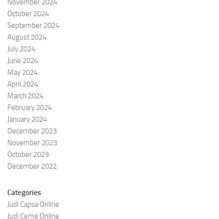
November 2024
October 2024
September 2024
August 2024
July 2024
June 2024
May 2024
April 2024
March 2024
February 2024
January 2024
December 2023
November 2023
October 2023
December 2022
Categories
Judi Capsa Online
Judi Ceme Online