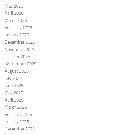
May 2026
April 2026
March 2026
February 2026
January 2026
December 2025
November 2025
October 2025
September 2025
August 2025
July 2025
June 2025
May 2025
April 2025
March 2025
February 2025
January 2025
December 2024