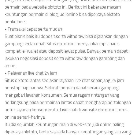
bermain pada website olxtoto ini. Berikut ini beberapa macam
keuntungan bermain di blog judi online bisa dipercaya olxtoto
berikut ini :
• Transaksi cepat serta mudah
Buat bisnis baik itu deposit serta withdraw bisa dijalankan dengan
gampang serta cepat. Situs olxtoto ini menyiapkan opsi bank
komplet, e-wallet atau deposit lewat pulsa. Banyak pemain dapat
lakukan negosiasi deposit serta withdraw dengan gampang dan
aman.
• Pelayanan live chat 24 jam
Situs olxtoto lantas sediakan layanan live chat sepanjang 24 jam
nonstop tiap harinya. Seluruh pemain dapat secara gampang
mengabari layanan konsumen. Semua ragam rintangan yang
berlangsung pada permainan lantas dapat mengharap pertolongan
untuk layanan konsumen itu. Live chat di website olxtoto ini terus
online sehari-harinya.
Itu dia sejumlah keuntungan main di web-site judi online paling
dipercaya olxtoto, tentu saja ada banyak keuntungan yang lain yang