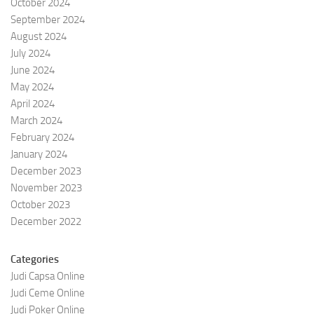
October 2024
September 2024
August 2024
July 2024
June 2024
May 2024
April 2024
March 2024
February 2024
January 2024
December 2023
November 2023
October 2023
December 2022
Categories
Judi Capsa Online
Judi Ceme Online
Judi Poker Online