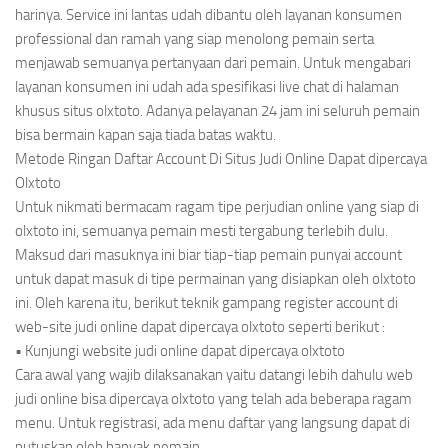
harinya. Service ini lantas udah dibantu oleh layanan konsumen
professional dan ramah yang siap menolong pemain serta
menjawab semuanya pertanyaan dari pemain. Untuk mengabari
layanan konsumen ini udah ada spesifikasi live chat di halaman
khusus situs olxtoto. Adanya pelayanan 24 jam ini seluruh pemain
bisa bermain kapan saja tiada batas waktu.
Metode Ringan Daftar Account Di Situs Judi Online Dapat dipercaya
Olxtoto
Untuk nikmati bermacam ragam tipe perjudian online yang siap di
olxtoto ini, semuanya pemain mesti tergabung terlebih dulu.
Maksud dari masuknya ini biar tiap-tiap pemain punyai account
untuk dapat masuk di tipe permainan yang disiapkan oleh olxtoto
ini. Oleh karena itu, berikut teknik gampang register account di
web-site judi online dapat dipercaya olxtoto seperti berikut :
• Kunjungi website judi online dapat dipercaya olxtoto
Cara awal yang wajib dilaksanakan yaitu datangi lebih dahulu web
judi online bisa dipercaya olxtoto yang telah ada beberapa ragam
menu. Untuk registrasi, ada menu daftar yang langsung dapat di
putuskan oleh banyak pemain.