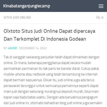
Kinabatanganjunglecamp
Skip to content
SITUS JUDI ONLINE
0
Olxtoto Situs Judi Online Dapat dipercaya
Dan Terkomplet Di Indonesia Godean
BY
4NUDF
·
DECEMBER 14, 2022
Tak di sanggah sekarang perjudian telah dapat dimainkan dengan
online. Di mana, beberapa penggilanya dapat secara mudah
permainkan permainan itu tak perlu ke bandar darat. Cukup pakai
mobile-phone atau netbook yang telah tersambung ke internet
dapat bermain sepuasnya. Diluar itu, judi online juga ada terus
penawaran terunggul untuk semuanya pemainnya seperti dapat
main judi dengan sekurang-kurangnya deposit murah, bisa main
kapan saja tiada batas waktu. Dengan ada banyaknya pengagum
dari judi online ini, otomatis kehadiran blog judi online juga semakin