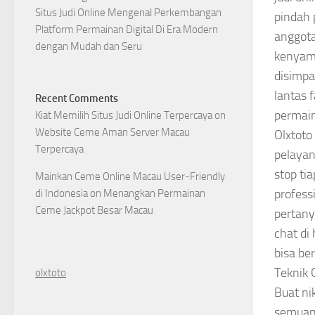
Situs Judi Online Mengenal Perkembangan
pindah 
Platform Permainan Digital Di Era Modern
anggota
dengan Mudah dan Seru
kenyama
disimpa
lantas 
Recent Comments
permain
Kiat Memilih Situs Judi Online Terpercaya
on
Website Ceme Aman Server Macau
Olxtoto
Terpercaya
pelayan
stop ti
Mainkan Ceme Online Macau User-Friendly
profes
di Indonesia
on
Menangkan Permainan
Ceme Jackpot Besar Macau
pertany
chat di
bisa be
Teknik 
olxtoto
Buat ni
semuany