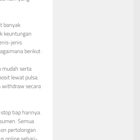
at banyak
ak keuntungan
enis-jenis
bagaimana berikut :
ra mudah serta
posit lewat pulsa.
a withdraw secara
stop tiap harinya.
nsumen. Semua
hon pertolongan
us online sehari-