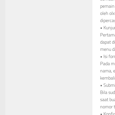
pemain 
oleh olx
dipercay
• Kunju
Pertama
dapat d
menu da
• Isi fo
Pada me
nama, e
kembali
• Submi
Bila su
saat bu
nomor t
• Konfi