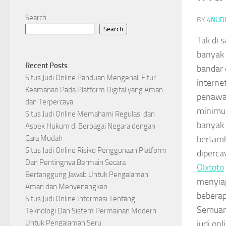
Search
BY
4NUD
Search
Tak di 
banyak 
Recent Posts
bandar 
Situs Judi Online Panduan Mengenali Fitur
interne
Keamanan Pada Platform Digital yang Aman
penawar
dan Terpercaya
minimum
Situs Judi Online Memahami Regulasi dan
banyak 
Aspek Hukum di Berbagai Negara dengan
bertamb
Cara Mudah
Situs Judi Online Risiko Penggunaan Platform
dipercay
Dan Pentingnya Bermain Secara
Olxtoto
Bertanggung Jawab Untuk Pengalaman
menyiap
Aman dan Menyenangkan
beberap
Situs Judi Online Informasi Tentang
Semuany
Teknologi Dan Sistem Permainan Modern
judi on
Untuk Pengalaman Seru