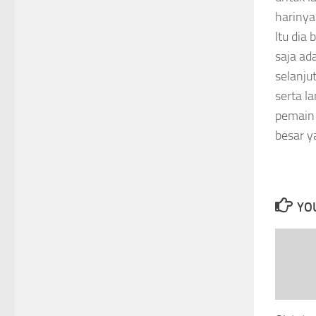
harinya
Itu dia
saja ad
selanju
serta l
pemain 
besar y
YOU