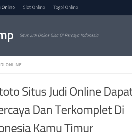
i Online
Slot Online
Togel Online
amp
Situs Judi Online Bisa Di Percaya Indonesia
UDI ONLINE
toto Situs Judi Online Dapa
ercaya Dan Terkomplet Di
onesia Kamu Timur