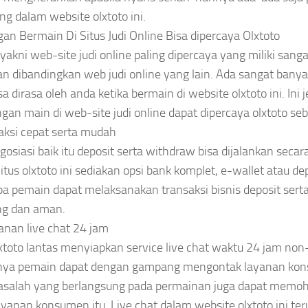
ng dalam website olxtoto ini.
an Bermain Di Situs Judi Online Bisa dipercaya Olxtoto
 yakni web-site judi online paling dipercaya yang miliki sang
an dibandingkan web judi online yang lain. Ada sangat bany
a dirasa oleh anda ketika bermain di website olxtoto ini. Ini j
gan main di web-site judi online dapat dipercaya olxtoto se
aksi cepat serta mudah
gosiasi baik itu deposit serta withdraw bisa dijalankan seca
itus olxtoto ini sediakan opsi bank komplet, e-wallet atau de
a pemain dapat melaksanakan transaksi bisnis deposit sert
g dan aman.
anan live chat 24 jam
lxtoto lantas menyiapkan service live chat waktu 24 jam non-
ya pemain dapat dengan gampang mengontak layanan ko
asalah yang berlangsung pada permainan juga dapat memo
ayanan konsumen itu. Live chat dalam website olxtoto ini ter