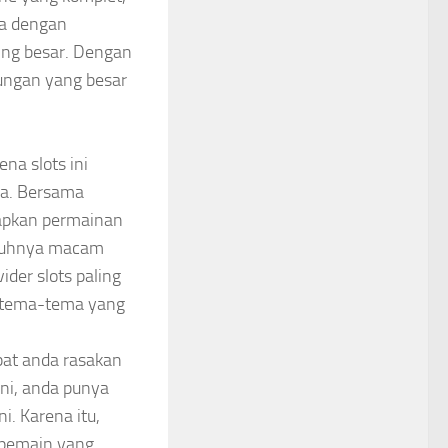
ya dengan
ing besar. Dengan
tungan yang besar
na slots ini
a. Bersama
iapkan permainan
luruhnya macam
ider slots paling
an tema-tema yang
pat anda rasakan
 ini, anda punya
i. Karena itu,
 pemain yang