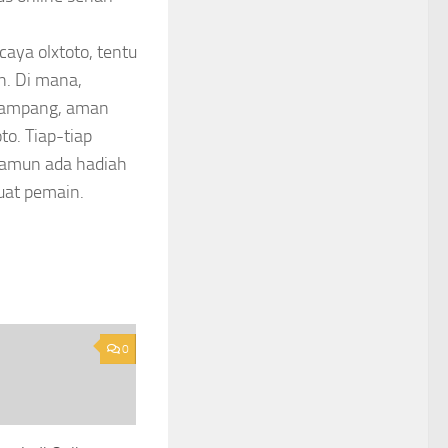
caya olxtoto, tentu
n. Di mana,
n gampang, aman
to. Tiap-tiap
namun ada hadiah
uat pemain.
0