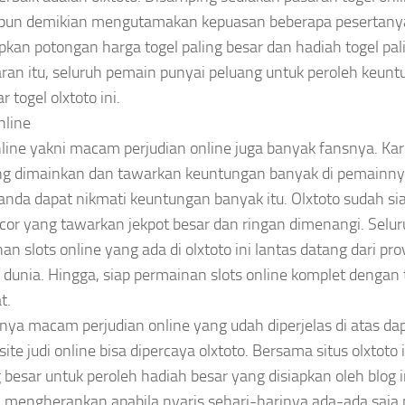
o pun demikian mengutamakan kepuasan beberapa pesertan
kan potongan harga togel paling besar dan hadiah togel pal
an itu, seluruh pemain punyai peluang untuk peroleh keun
r togel olxtoto ini.
nline
nline yakni macam perjudian online juga banyak fansnya. Kare
g dimainkan dan tawarkan keuntungan banyak di pemainny
 anda dapat nikmati keuntungan banyak itu. Olxtoto sudah s
acor yang tawarkan jekpot besar dan ringan dimenangi. Se
n slots online yang ada di olxtoto ini lantas datang dari prov
i dunia. Hingga, siap permainan slots online komplet deng
t.
nya macam perjudian online yang udah diperjelas di atas da
ite judi online bisa dipercaya olxtoto. Bersama situs olxtoto
 besar untuk peroleh hadiah besar yang disiapkan oleh blog in
h mengherankan apabila nyaris sehari-harinya ada-ada saja