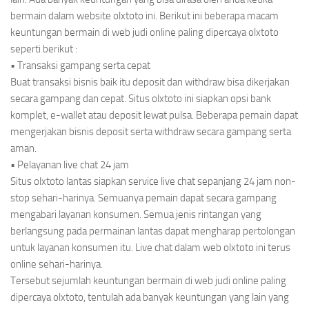
bermain dalam website olxtoto ini. Berikut ini beberapa macam
keuntungan bermain di web judi online paling dipercaya olxtoto
seperti berikut :
• Transaksi gampang serta cepat
Buat transaksi bisnis baik itu deposit dan withdraw bisa dikerjakan
secara gampang dan cepat. Situs olxtoto ini siapkan opsi bank
komplet, e-wallet atau deposit lewat pulsa. Beberapa pemain dapat
mengerjakan bisnis deposit serta withdraw secara gampang serta
aman.
• Pelayanan live chat 24 jam
Situs olxtoto lantas siapkan service live chat sepanjang 24 jam non-
stop sehari-harinya. Semuanya pemain dapat secara gampang
mengabari layanan konsumen. Semua jenis rintangan yang
berlangsung pada permainan lantas dapat mengharap pertolongan
untuk layanan konsumen itu. Live chat dalam web olxtoto ini terus
online sehari-harinya.
Tersebut sejumlah keuntungan bermain di web judi online paling
dipercaya olxtoto, tentulah ada banyak keuntungan yang lain yang