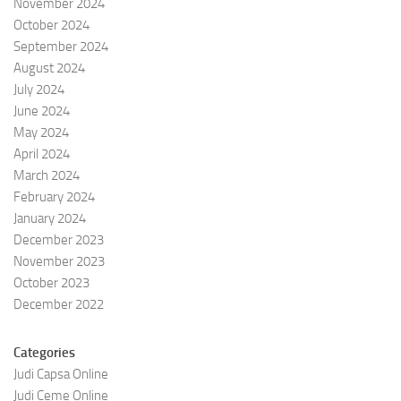
November 2024
October 2024
September 2024
August 2024
July 2024
June 2024
May 2024
April 2024
March 2024
February 2024
January 2024
December 2023
November 2023
October 2023
December 2022
Categories
Judi Capsa Online
Judi Ceme Online