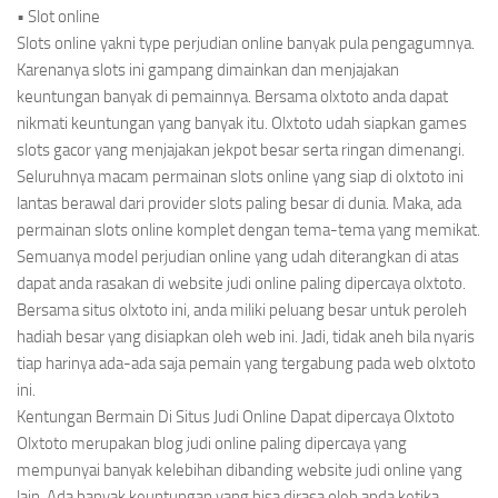
• Slot online
Slots online yakni type perjudian online banyak pula pengagumnya.
Karenanya slots ini gampang dimainkan dan menjajakan
keuntungan banyak di pemainnya. Bersama olxtoto anda dapat
nikmati keuntungan yang banyak itu. Olxtoto udah siapkan games
slots gacor yang menjajakan jekpot besar serta ringan dimenangi.
Seluruhnya macam permainan slots online yang siap di olxtoto ini
lantas berawal dari provider slots paling besar di dunia. Maka, ada
permainan slots online komplet dengan tema-tema yang memikat.
Semuanya model perjudian online yang udah diterangkan di atas
dapat anda rasakan di website judi online paling dipercaya olxtoto.
Bersama situs olxtoto ini, anda miliki peluang besar untuk peroleh
hadiah besar yang disiapkan oleh web ini. Jadi, tidak aneh bila nyaris
tiap harinya ada-ada saja pemain yang tergabung pada web olxtoto
ini.
Kentungan Bermain Di Situs Judi Online Dapat dipercaya Olxtoto
Olxtoto merupakan blog judi online paling dipercaya yang
mempunyai banyak kelebihan dibanding website judi online yang
lain. Ada banyak keuntungan yang bisa dirasa oleh anda ketika