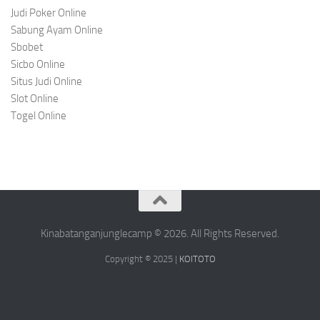
Judi Poker Online
Sabung Ayam Online
Sbobet
Sicbo Online
Situs Judi Online
Slot Online
Togel Online
Kinabatanganjunglecamp © 2026. All Rights Reserved.
Copyright © 2025 |
KOITOTO