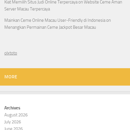
Kiat Memilih Situs Judi Online Terpercaya
on
Website Ceme Aman
Server Macau Terpercaya
Mainkan Ceme Online Macau User-Friendly di Indonesia
on
Menangkan Permainan Ceme Jackpot Besar Macau
olxtoto
MORE
Archives
August 2026
July 2026
June 2026