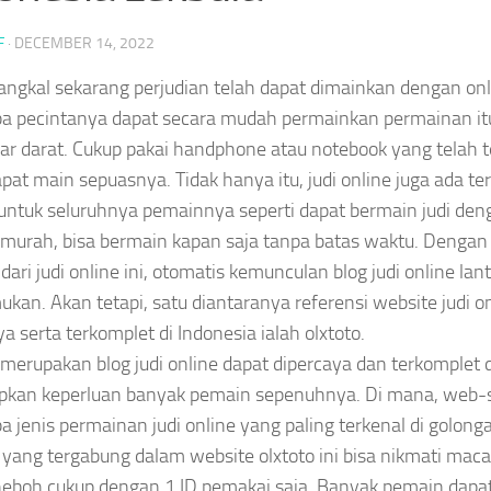
F
·
DECEMBER 14, 2022
sangkal sekarang perjudian telah dapat dimainkan dengan onl
a pecintanya dapat secara mudah permainkan permainan itu
ar darat. Cukup pakai handphone atau notebook yang telah te
apat main sepuasnya. Tidak hanya itu, judi online juga ada 
 untuk seluruhnya pemainnya seperti dapat bermain judi den
 murah, bisa bermain kapan saja tanpa batas waktu. Denga
 dari judi online ini, otomatis kemunculan blog judi online l
ukan. Akan tetapi, satu diantaranya referensi website judi on
a serta terkomplet di Indonesia ialah olxtoto.
merupakan blog judi online dapat dipercaya dan terkomplet 
kan keperluan banyak pemain sepenuhnya. Di mana, web-si
a jenis permainan judi online yang paling terkenal di golon
yang tergabung dalam website olxtoto ini bisa nikmati mac
heboh cukup dengan 1 ID pemakai saja. Banyak pemain dapat