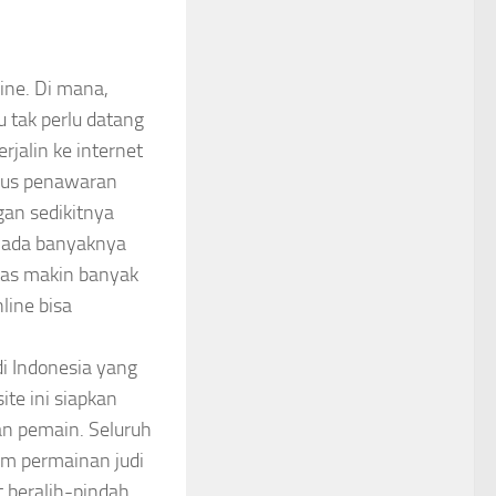
ine. Di mana,
 tak perlu datang
rjalin ke internet
terus penawaran
gan sedikitnya
n ada banyaknya
antas makin banyak
line bisa
di Indonesia yang
te ini siapkan
gan pemain. Seluruh
am permainan judi
 beralih-pindah