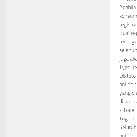
Apabila
konsume
registr
Buat re
terangk
selanju
juga a
Type-Je
Olxtoto
online 
yang dis
di webs
• Togel
Togel o
Seluruh
online 