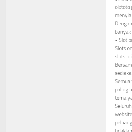
olxtoto
menyiap
Dengan 
banyak d
• Slot o
Slots o
slots i
Bersama
sediaka
Semua ti
paling 
tema y
Seluruhn
website
peluang
tidakla