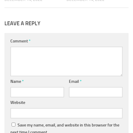
LEAVE A REPLY
Comment
*
Name
*
Email
*
Website
Save my name, email, and website in this browser for the
next time I comment.