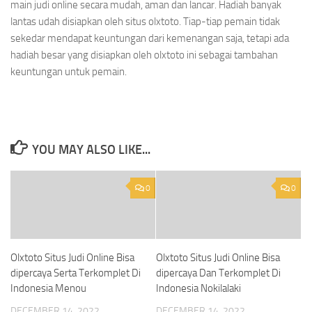
main judi online secara mudah, aman dan lancar. Hadiah banyak
lantas udah disiapkan oleh situs olxtoto. Tiap-tiap pemain tidak
sekedar mendapat keuntungan dari kemenangan saja, tetapi ada
hadiah besar yang disiapkan oleh olxtoto ini sebagai tambahan
keuntungan untuk pemain.
YOU MAY ALSO LIKE...
0
0
Olxtoto Situs Judi Online Bisa
Olxtoto Situs Judi Online Bisa
dipercaya Serta Terkomplet Di
dipercaya Dan Terkomplet Di
Indonesia Menou
Indonesia Nokilalaki
DECEMBER 14, 2022
DECEMBER 14, 2022