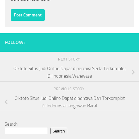
FOLLOW:
NEXT STORY
Olxtoto Situs Judi Online Dapat dipercaya Serta Terkomplet
Di Indonesia Wanayasa
PREVIOUS STORY
Olxtoto Situs Judi Online Dapat dipercaya Dan Terkomplet
Di Indonesia Langowan Barat
Search
Search