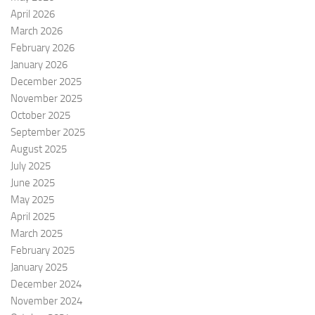
April 2026
March 2026
February 2026
January 2026
December 2025
November 2025
October 2025
September 2025
August 2025
July 2025
June 2025
May 2025
April 2025
March 2025
February 2025
January 2025
December 2024
November 2024