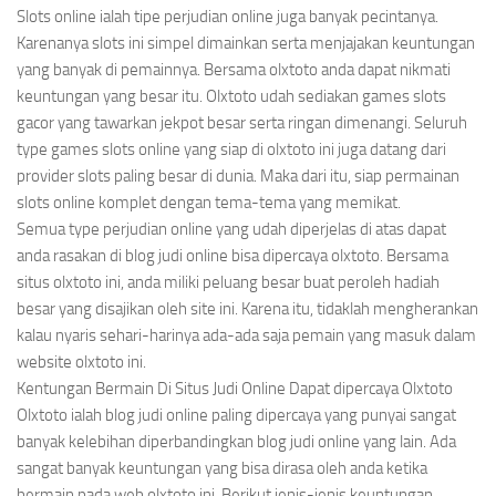
Slots online ialah tipe perjudian online juga banyak pecintanya.
Karenanya slots ini simpel dimainkan serta menjajakan keuntungan
yang banyak di pemainnya. Bersama olxtoto anda dapat nikmati
keuntungan yang besar itu. Olxtoto udah sediakan games slots
gacor yang tawarkan jekpot besar serta ringan dimenangi. Seluruh
type games slots online yang siap di olxtoto ini juga datang dari
provider slots paling besar di dunia. Maka dari itu, siap permainan
slots online komplet dengan tema-tema yang memikat.
Semua type perjudian online yang udah diperjelas di atas dapat
anda rasakan di blog judi online bisa dipercaya olxtoto. Bersama
situs olxtoto ini, anda miliki peluang besar buat peroleh hadiah
besar yang disajikan oleh site ini. Karena itu, tidaklah mengherankan
kalau nyaris sehari-harinya ada-ada saja pemain yang masuk dalam
website olxtoto ini.
Kentungan Bermain Di Situs Judi Online Dapat dipercaya Olxtoto
Olxtoto ialah blog judi online paling dipercaya yang punyai sangat
banyak kelebihan diperbandingkan blog judi online yang lain. Ada
sangat banyak keuntungan yang bisa dirasa oleh anda ketika
bermain pada web olxtoto ini. Berikut jenis-jenis keuntungan