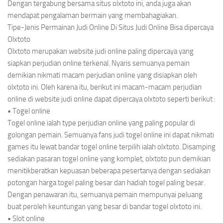
Dengan tergabung bersama situs olxtoto ini, anda juga akan
mendapat pengalaman bermain yang membahagiakan.
Tipe-Jenis Permainan Judi Online Di Situs Judi Online Bisa dipercaya
Olxtoto
Olxtoto merupakan website judi online paling dipercaya yang
siapkan perjudian online terkenal. Nyaris semuanya pemain
demikian nikmati macam perjudian online yang disiapkan oleh
olxtoto ini. Oleh karena itu, berikut ini macam-macam perjudian
online di website judi online dapat dipercaya olxtoto seperti berikut :
• Togel online
Togel online ialah type perjudian online yang paling popular di
golongan pemain. Semuanya fans judi togel online ini dapat nikmati
games itu lewat bandar togel online terpilih ialah olxtoto. Disamping
sediakan pasaran togel online yang komplet, olxtoto pun demikian
menitikberatkan kepuasan beberapa pesertanya dengan sediakan
potongan harga togel paling besar dan hadiah togel paling besar.
Dengan penawaran itu, semuanya pemain mempunyai peluang
buat peroleh keuntungan yang besar di bandar togel olxtoto ini.
• Slot online