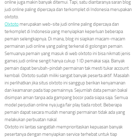
online juga makin banyak ditemui. Tapi, satu diantaranya saran blog
judi online paling dipercaya dan terkomplet di Indonesia merupakan
olxtoto.
Olxtoto
merupakan web-site judi online paling dipercaya dan
terkomplet di Indonesia yang menyiapkan keperluan beberapa
pemain selengkapnya. Di mana, blog ini siapkan macam-macam
permainan judi online yang paling terkenal di golongan pemain.
Semuanya pemain yang masuk di web olxtoto ini bisa nikmati jenis
games judi online sengit hanya cukup 1 ID pemakai saja. Banyak
pemain dapat berubah-pindah permainan tak mesti tukar account
kembali. Olxtoto sudah miliki sangat banyak peserta aktif. Masalah
ini perlihatkan jika situs olxtoto ini sanggup berikan kenyamanan
dan keamanan pada tiap pemainnya. Sejumlah data pemain bakal
disimpan aman tanpa ada gampang bocor pada siapa saja. Semua
model perjudian online nya juga fair play tiada robot. Beberapa
pemain dapat secara mudah menangi permainan tidak ada yang
melakukan perbuatan nakal.
Olxtoto ini lantas sangatlah memprioritaskan kepuasan banyak
pesertanya dengan menyiapkan service terhebat untuk tiap