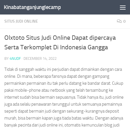
Kinabatanganjunglecamp
Skip to content
SITUS JUDI ONLINE
0
Olxtoto Situs Judi Online Dapat dipercaya
Serta Terkomplet Di Indonesia Gangga
BY
4NUDF
·
DECEMBER 14, 2022
Tidak di sanggah waktu ini perjudian dapat dimainkan dengan cara
online. Di mana, beberapa fansnya dapat dengan gampang
permainkan permainan itu tak perlu datang ke bandar darat. Cukup
pakai mobile-phone atau netbook yang telah tersambung ke
internet sudah bisa bermain sepuasnya. Tidak hanya itu, judi online
juga ada selalu penawaran terunggul untuk semuanya pemainnya
seperti dapat bermain judi dengan sekurang-kurangnya deposit
murah, bisa bermain kapan juga tiada batas waktu. Dengan adanya
banyak pecinta dari judi online ini, otomatis kemunculan blog judi