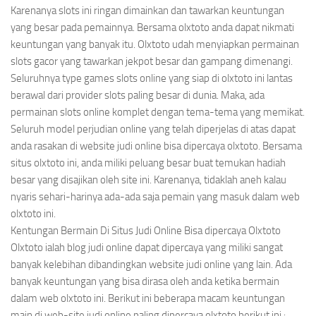
Karenanya slots ini ringan dimainkan dan tawarkan keuntungan
yang besar pada pemainnya. Bersama olxtoto anda dapat nikmati
keuntungan yang banyak itu. Olxtoto udah menyiapkan permainan
slots gacor yang tawarkan jekpot besar dan gampang dimenangi.
Seluruhnya type games slots online yang siap di olxtoto ini lantas
berawal dari provider slots paling besar di dunia. Maka, ada
permainan slots online komplet dengan tema-tema yang memikat.
Seluruh model perjudian online yang telah diperjelas di atas dapat
anda rasakan di website judi online bisa dipercaya olxtoto. Bersama
situs olxtoto ini, anda miliki peluang besar buat temukan hadiah
besar yang disajikan oleh site ini. Karenanya, tidaklah aneh kalau
nyaris sehari-harinya ada-ada saja pemain yang masuk dalam web
olxtoto ini.
Kentungan Bermain Di Situs Judi Online Bisa dipercaya Olxtoto
Olxtoto ialah blog judi online dapat dipercaya yang miliki sangat
banyak kelebihan dibandingkan website judi online yang lain. Ada
banyak keuntungan yang bisa dirasa oleh anda ketika bermain
dalam web olxtoto ini. Berikut ini beberapa macam keuntungan
main di web-site judi online paling dipercaya olxtoto berikut ini :