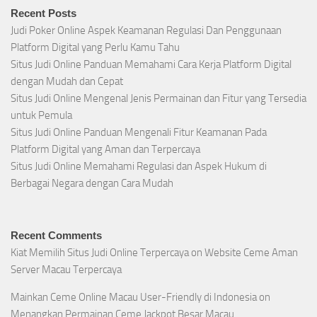
Recent Posts
Judi Poker Online Aspek Keamanan Regulasi Dan Penggunaan
Platform Digital yang Perlu Kamu Tahu
Situs Judi Online Panduan Memahami Cara Kerja Platform Digital
dengan Mudah dan Cepat
Situs Judi Online Mengenal Jenis Permainan dan Fitur yang Tersedia
untuk Pemula
Situs Judi Online Panduan Mengenali Fitur Keamanan Pada
Platform Digital yang Aman dan Terpercaya
Situs Judi Online Memahami Regulasi dan Aspek Hukum di
Berbagai Negara dengan Cara Mudah
Recent Comments
Kiat Memilih Situs Judi Online Terpercaya
on
Website Ceme Aman
Server Macau Terpercaya
Mainkan Ceme Online Macau User-Friendly di Indonesia
on
Menangkan Permainan Ceme Jackpot Besar Macau