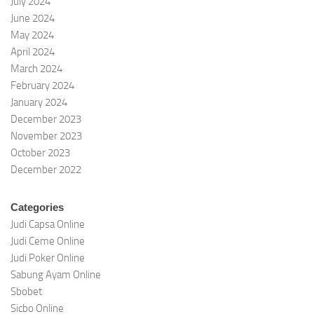
July 2024
June 2024
May 2024
April 2024
March 2024
February 2024
January 2024
December 2023
November 2023
October 2023
December 2022
Categories
Judi Capsa Online
Judi Ceme Online
Judi Poker Online
Sabung Ayam Online
Sbobet
Sicbo Online