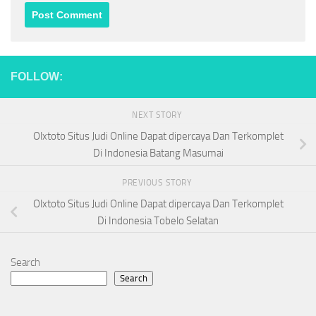
FOLLOW:
NEXT STORY
Olxtoto Situs Judi Online Dapat dipercaya Dan Terkomplet
Di Indonesia Batang Masumai
PREVIOUS STORY
Olxtoto Situs Judi Online Dapat dipercaya Dan Terkomplet
Di Indonesia Tobelo Selatan
Search
Search