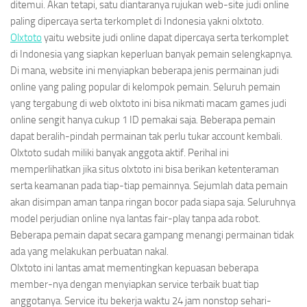
ditemui. Akan tetapi, satu diantaranya rujukan web-site judi online
paling dipercaya serta terkomplet di Indonesia yakni olxtoto.
Olxtoto
yaitu website judi online dapat dipercaya serta terkomplet
di Indonesia yang siapkan keperluan banyak pemain selengkapnya.
Di mana, website ini menyiapkan beberapa jenis permainan judi
online yang paling popular di kelompok pemain. Seluruh pemain
yang tergabung di web olxtoto ini bisa nikmati macam games judi
online sengit hanya cukup 1 ID pemakai saja. Beberapa pemain
dapat beralih-pindah permainan tak perlu tukar account kembali.
Olxtoto sudah miliki banyak anggota aktif. Perihal ini
memperlihatkan jika situs olxtoto ini bisa berikan ketenteraman
serta keamanan pada tiap-tiap pemainnya. Sejumlah data pemain
akan disimpan aman tanpa ringan bocor pada siapa saja. Seluruhnya
model perjudian online nya lantas fair-play tanpa ada robot.
Beberapa pemain dapat secara gampang menangi permainan tidak
ada yang melakukan perbuatan nakal.
Olxtoto ini lantas amat mementingkan kepuasan beberapa
member-nya dengan menyiapkan service terbaik buat tiap
anggotanya. Service itu bekerja waktu 24 jam nonstop sehari-