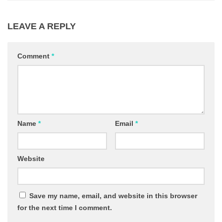
LEAVE A REPLY
Comment
*
Name
*
Email
*
Website
Save my name, email, and website in this browser
for the next time I comment.