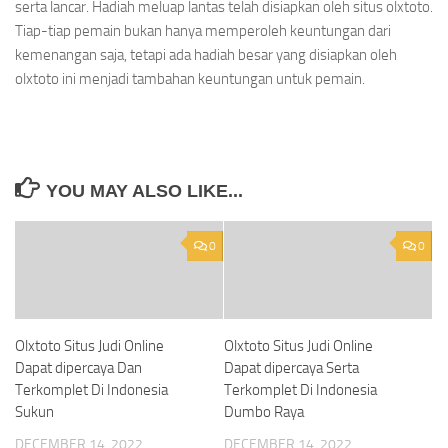
serta lancar. Hadiah meluap lantas telah disiapkan oleh situs olxtoto.
Tiap-tiap pemain bukan hanya memperoleh keuntungan dari
kemenangan saja, tetapi ada hadiah besar yang disiapkan oleh
olxtoto ini menjadi tambahan keuntungan untuk pemain.
YOU MAY ALSO LIKE...
0
0
Olxtoto Situs Judi Online
Olxtoto Situs Judi Online
Dapat dipercaya Dan
Dapat dipercaya Serta
Terkomplet Di Indonesia
Terkomplet Di Indonesia
Sukun
Dumbo Raya
DECEMBER 14, 2022
DECEMBER 14, 2022