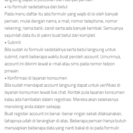
• Isi formulir sedetailnya dan betul
Pada menu daftar itu ada formulir yang wajib di isi oleh banyak
pemain, mulai dengan nama, e mail, nomor telephone, nomor
rekening, nama bank, sandi serta ada banyak kembali. Semuanya
sejumlah data itu di yakini buat betul dan komplet.
• Submit
Bila sudah isi formulir sedetailnya serta betul langsung untuk
submit, nanti beberapa waktu buat peroleh account. Umumnya,
account ini dikirim lewat e-mail atau sms pada nomor telpon
pmeain.
• Konfirmasi di layanan konsumen
Bila sudah mendapat account langsung dapat untuk verifikasi di
layanan konsumen lewat live chat. Kontak pula layanan konsumen
kalau ada hambatan dalam registrasi. Mereka akan selekasnya
menolong anda dalam sekejap.
Buat register account ini benar-benar ringan sekali dilaksanakan,
tahapnya udah di terangkan di atas. Beberapa pemain hanya butuh
menyiapkan beberapa data yang nanti bakal di isi pada formulir.