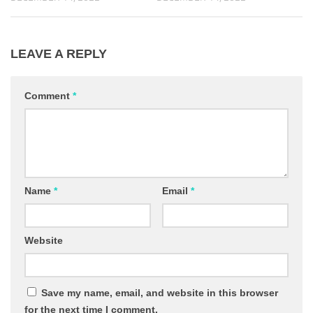
LEAVE A REPLY
Comment
*
Name
*
Email
*
Website
Save my name, email, and website in this browser
for the next time I comment.