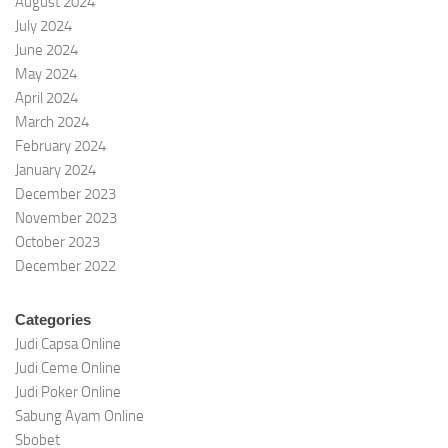
August 2024
July 2024
June 2024
May 2024
April 2024
March 2024
February 2024
January 2024
December 2023
November 2023
October 2023
December 2022
Categories
Judi Capsa Online
Judi Ceme Online
Judi Poker Online
Sabung Ayam Online
Sbobet