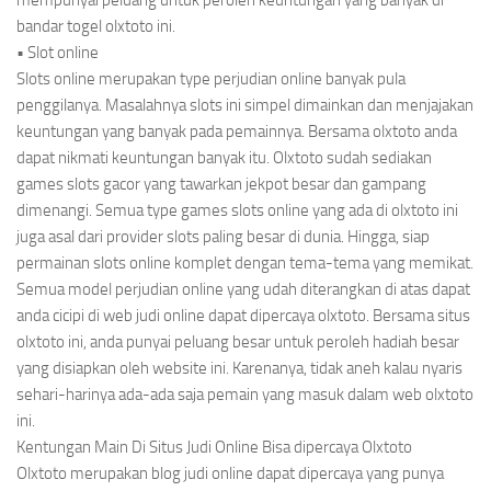
mempunyai peluang untuk peroleh keuntungan yang banyak di
bandar togel olxtoto ini.
• Slot online
Slots online merupakan type perjudian online banyak pula
penggilanya. Masalahnya slots ini simpel dimainkan dan menjajakan
keuntungan yang banyak pada pemainnya. Bersama olxtoto anda
dapat nikmati keuntungan banyak itu. Olxtoto sudah sediakan
games slots gacor yang tawarkan jekpot besar dan gampang
dimenangi. Semua type games slots online yang ada di olxtoto ini
juga asal dari provider slots paling besar di dunia. Hingga, siap
permainan slots online komplet dengan tema-tema yang memikat.
Semua model perjudian online yang udah diterangkan di atas dapat
anda cicipi di web judi online dapat dipercaya olxtoto. Bersama situs
olxtoto ini, anda punyai peluang besar untuk peroleh hadiah besar
yang disiapkan oleh website ini. Karenanya, tidak aneh kalau nyaris
sehari-harinya ada-ada saja pemain yang masuk dalam web olxtoto
ini.
Kentungan Main Di Situs Judi Online Bisa dipercaya Olxtoto
Olxtoto merupakan blog judi online dapat dipercaya yang punya