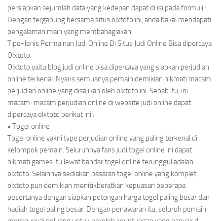
persiapkan sejumlah data yang kedepan dapat di isi pada formulir.
Dengan tergabung bersama situs olxtoto ini, anda bakal mendapati
pengalaman main yang membahagiakan.
Tipe-Jenis Permainan Judi Online Di Situs Judi Online Bisa dipercaya
Olxtoto
Olxtoto yaitu blog judi online bisa dipercaya yang siapkan perjudian
online terkenal. Nyaris semuanya pemain demikian nikmati macam
perjudian online yang disajikan oleh olxtoto ini. Sebab itu, ini
macam-macam perjudian online di website judi online dapat
dipercaya olxtoto berikut ini :
• Togel online
Togel online yakni type perjudian online yang paling terkenal di
kelompok pemain. Seluruhnya fans judi togel online ini dapat
nikmati games itu lewat bandar togel online terunggul adalah
olxtoto. Selainnya sediakan pasaran togel online yang komplet,
olxtoto pun demikian menitikberatkan kepuasan beberapa
pesertanya dengan siapkan potongan harga togel paling besar dan
hadiah togel paling besar. Dengan penawaran itu, seluruh pemain