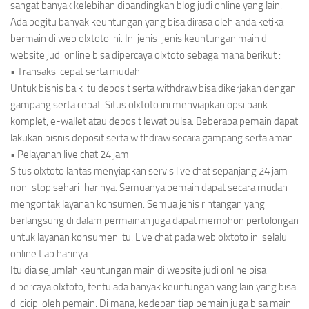
sangat banyak kelebihan dibandingkan blog judi online yang lain.
Ada begitu banyak keuntungan yang bisa dirasa oleh anda ketika
bermain di web olxtoto ini. Ini jenis-jenis keuntungan main di
website judi online bisa dipercaya olxtoto sebagaimana berikut :
• Transaksi cepat serta mudah
Untuk bisnis baik itu deposit serta withdraw bisa dikerjakan dengan
gampang serta cepat. Situs olxtoto ini menyiapkan opsi bank
komplet, e-wallet atau deposit lewat pulsa. Beberapa pemain dapat
lakukan bisnis deposit serta withdraw secara gampang serta aman.
• Pelayanan live chat 24 jam
Situs olxtoto lantas menyiapkan servis live chat sepanjang 24 jam
non-stop sehari-harinya. Semuanya pemain dapat secara mudah
mengontak layanan konsumen. Semua jenis rintangan yang
berlangsung di dalam permainan juga dapat memohon pertolongan
untuk layanan konsumen itu. Live chat pada web olxtoto ini selalu
online tiap harinya.
Itu dia sejumlah keuntungan main di website judi online bisa
dipercaya olxtoto, tentu ada banyak keuntungan yang lain yang bisa
di cicipi oleh pemain. Di mana, kedepan tiap pemain juga bisa main