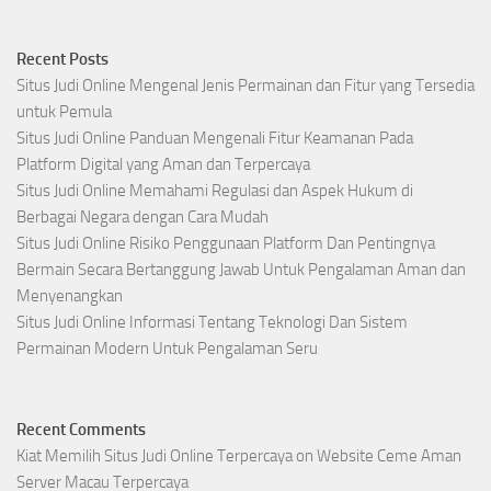
Recent Posts
Situs Judi Online Mengenal Jenis Permainan dan Fitur yang Tersedia
untuk Pemula
Situs Judi Online Panduan Mengenali Fitur Keamanan Pada
Platform Digital yang Aman dan Terpercaya
Situs Judi Online Memahami Regulasi dan Aspek Hukum di
Berbagai Negara dengan Cara Mudah
Situs Judi Online Risiko Penggunaan Platform Dan Pentingnya
Bermain Secara Bertanggung Jawab Untuk Pengalaman Aman dan
Menyenangkan
Situs Judi Online Informasi Tentang Teknologi Dan Sistem
Permainan Modern Untuk Pengalaman Seru
Recent Comments
Kiat Memilih Situs Judi Online Terpercaya
on
Website Ceme Aman
Server Macau Terpercaya