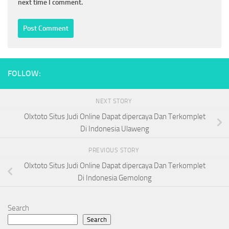
next time I comment.
FOLLOW:
NEXT STORY
Olxtoto Situs Judi Online Dapat dipercaya Dan Terkomplet
Di Indonesia Ulaweng
PREVIOUS STORY
Olxtoto Situs Judi Online Dapat dipercaya Dan Terkomplet
Di Indonesia Gemolong
Search
Search