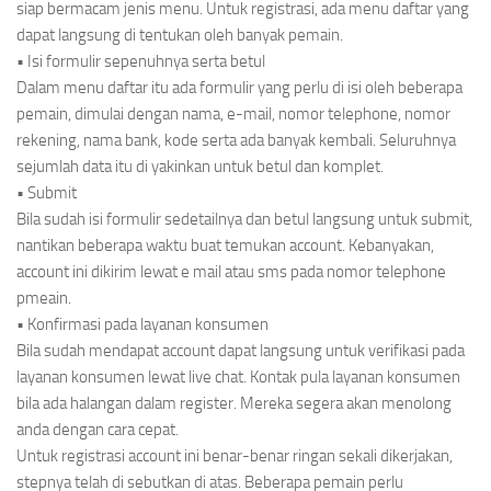
siap bermacam jenis menu. Untuk registrasi, ada menu daftar yang
dapat langsung di tentukan oleh banyak pemain.
• Isi formulir sepenuhnya serta betul
Dalam menu daftar itu ada formulir yang perlu di isi oleh beberapa
pemain, dimulai dengan nama, e-mail, nomor telephone, nomor
rekening, nama bank, kode serta ada banyak kembali. Seluruhnya
sejumlah data itu di yakinkan untuk betul dan komplet.
• Submit
Bila sudah isi formulir sedetailnya dan betul langsung untuk submit,
nantikan beberapa waktu buat temukan account. Kebanyakan,
account ini dikirim lewat e mail atau sms pada nomor telephone
pmeain.
• Konfirmasi pada layanan konsumen
Bila sudah mendapat account dapat langsung untuk verifikasi pada
layanan konsumen lewat live chat. Kontak pula layanan konsumen
bila ada halangan dalam register. Mereka segera akan menolong
anda dengan cara cepat.
Untuk registrasi account ini benar-benar ringan sekali dikerjakan,
stepnya telah di sebutkan di atas. Beberapa pemain perlu