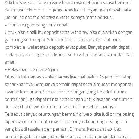
Ada banyak keuntungan yang bisa dirasa oleh anda ketika bermain
dalam web olxtoto ini. Ini jenis-jenis keuntungan main di web-site
judi online dapat dipercaya olxtoto sebagaimana berikut :
• Transaksi gampang serta cepat
Untuk bisnis baik itu deposit serta withdraw bisa dijalankan dengan
gampang serta cepat. Situs olxtoto ini siapkan alternatif bank
komplet, e-wallet atau deposit lewat pulsa. Banyak pemain dapat
melaksanakan negosiasi deposit serta withdraw secara mudah dan
aman.
• Pelayanan live chat 24 jam
Situs olxtoto lantas siapkan servis live chat waktu 24 jam non-stop
sehari-harinya. Semuanya pemain dapat secara mudah mengontak
layanan konsumen. Semua jenis rintangan yang terjadi di dalam
permainan juga dapat minta pertolongan untuk layanan konsumen
itu. Live chat di web olxtoto ini selalu online sehari-harinya.
Tersebut banyak keuntungan bermain di web-site judi online paling
dipercaya olxtoto, tentu masih ada banyak keuntungan yang lain
yang bisa di rasakan oleh pemain. Di mana, kedepan tiap-tiap
pemain juga bisa main judi online secara mudah, aman dan lancar.