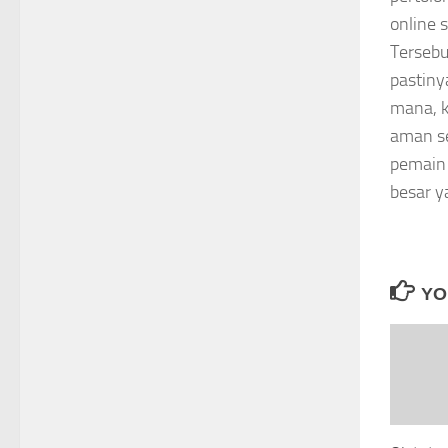
online 
Tersebu
pastiny
mana, k
aman se
pemain 
besar y
YO