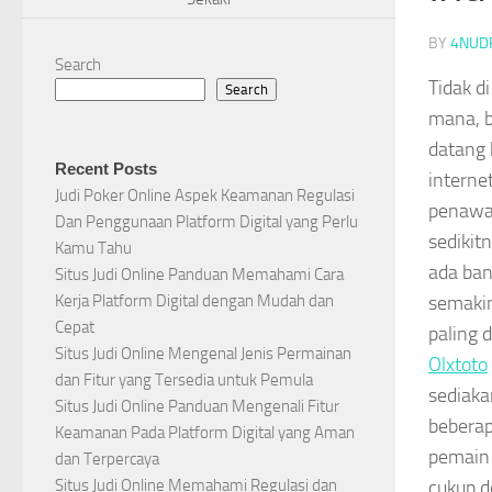
BY
4NUD
Search
Tidak d
Search
mana, b
datang 
Recent Posts
interne
Judi Poker Online Aspek Keamanan Regulasi
penawar
Dan Penggunaan Platform Digital yang Perlu
sedikit
Kamu Tahu
ada ban
Situs Judi Online Panduan Memahami Cara
semakin
Kerja Platform Digital dengan Mudah dan
Cepat
paling d
Situs Judi Online Mengenal Jenis Permainan
Olxtoto
dan Fitur yang Tersedia untuk Pemula
sediaka
Situs Judi Online Panduan Mengenali Fitur
beberap
Keamanan Pada Platform Digital yang Aman
pemain 
dan Terpercaya
cukup d
Situs Judi Online Memahami Regulasi dan