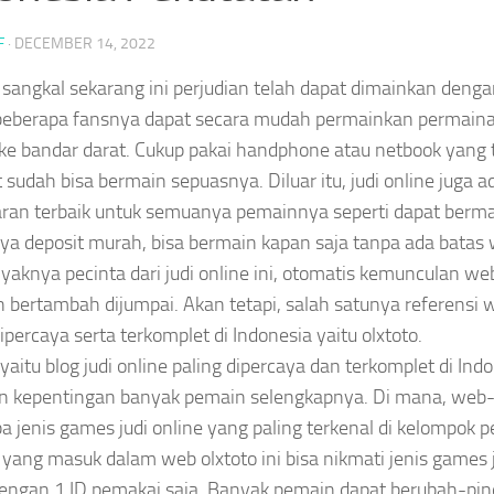
F
·
DECEMBER 14, 2022
i sangkal sekarang ini perjudian telah dapat dimainkan dengan
eberapa fansnya dapat secara mudah permainkan permainan 
ke bandar darat. Cukup pakai handphone atau netbook yang te
t sudah bisa bermain sepuasnya. Diluar itu, judi online juga a
an terbaik untuk semuanya pemainnya seperti dapat berma
nya deposit murah, bisa bermain kapan saja tanpa ada batas
yaknya pecinta dari judi online ini, otomatis kemunculan web
 bertambah dijumpai. Akan tetapi, salah satunya referensi w
ipercaya serta terkomplet di Indonesia yaitu olxtoto.
yaitu blog judi online paling dipercaya dan terkomplet di Ind
n kepentingan banyak pemain selengkapnya. Di mana, web-s
a jenis games judi online yang paling terkenal di kelompok 
yang masuk dalam web olxtoto ini bisa nikmati jenis games j
engan 1 ID pemakai saja. Banyak pemain dapat berubah-pi