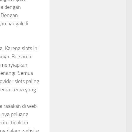
ya dengan
r. Dengan
gan banyak di
. Karena slots ini
nnya. Bersama
h menyiapkan
imenangi. Semua
ovider slots paling
n tema-tema yang
da rasakan di web
 punya peluang
 itu, tidaklah
ung dalam website