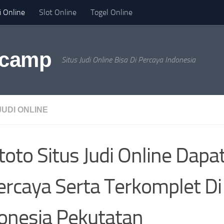
i Online
Slot Online
Togel Online
ecamp
Situs Judi Online Bisa Di Percaya Indonesia
JUDI ONLINE
toto Situs Judi Online Dapa
ercaya Serta Terkomplet Di
onesia Pekutatan