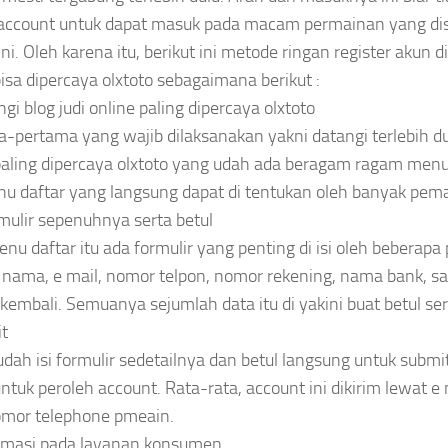
account untuk dapat masuk pada macam permainan yang dis
ini. Oleh karena itu, berikut ini metode ringan register akun d
bisa dipercaya olxtoto sebagaimana berikut :
gi blog judi online paling dipercaya olxtoto
-pertama yang wajib dilaksanakan yakni datangi terlebih du
paling dipercaya olxtoto yang udah ada beragam ragam menu.
u daftar yang langsung dapat di tentukan oleh banyak pema
ormulir sepenuhnya serta betul
nu daftar itu ada formulir yang penting di isi oleh beberapa
nama, e mail, nomor telpon, nomor rekening, nama bank, sa
kembali. Semuanya sejumlah data itu di yakini buat betul ser
t
udah isi formulir sedetailnya dan betul langsung untuk submi
ntuk peroleh account. Rata-rata, account ini dikirim lewat e
mor telephone pmeain.
rmasi pada layanan konsumen