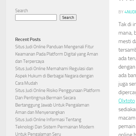
Search
BY
4NUD
Search
Tak di 
mana, 
Recent Posts
mesti d
Situs Judi Online Panduan Mengenali Fitur
tersamb
Keamanan Pada Platform Digital yang Aman
ada ter
dan Terpercaya
dengan 
Situs Judi Online Memahami Regulasi dan
ada ban
Aspek Hukum di Berbagai Negara dengan
juga se
Cara Mudah
Situs Judi Online Risiko Penggunaan Platform
dipercay
Dan Pentingnya Bermain Secara
Olxtoto
Bertanggung Jawab Untuk Pengalaman
sediaka
Aman dan Menyenangkan
macam p
Situs Judi Online Informasi Tentang
pemain 
Teknologi Dan Sistem Permainan Modern
online 
Untuk Pengalaman Seru