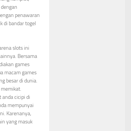
a dengan
. Dengan penawaran
k di bandar togel
rena slots ini
mainnya. Bersama
ediakan games
emua macam games
ing besar di dunia.
 memikat.
anda cicipi di
, anda mempunyai
ni. Karenanya,
main yang masuk