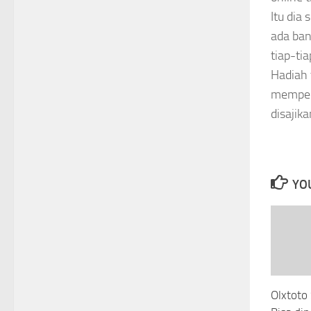
Itu dia
ada ban
tiap-ti
Hadiah 
mempero
disajik
YOU
Olxtoto 