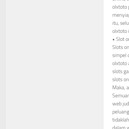
olxtot
menyiap
itu, se
olxtoto i
• Slot o
Slots o
simpel
olxtoto
slots g
slots on
Maka, a
Semuany
web jud
peluang
tidakla
dalam w