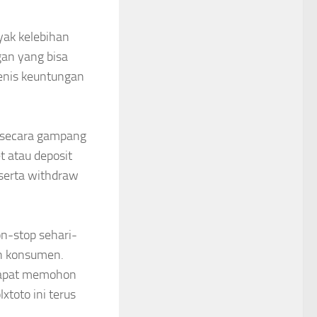
nyak kelebihan
gan yang bisa
jenis keuntungan
an secara gampang
et atau deposit
 serta withdraw
on-stop sehari-
n konsumen.
 dapat memohon
xtoto ini terus