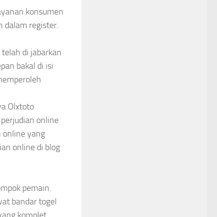
 layanan konsumen
 dalam register.
 telah di jabarkan
an bakal di isi
 memperoleh
ya Olxtoto
perjudian online
 online yang
an online di blog
elompok pemain.
wat bandar togel
 yang komplet,