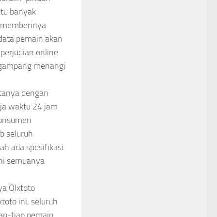
itu banyak
up memberinya
data pemain akan
perjudian online
n gampang menangi
otanya dengan
rja waktu 24 jam
 konsumen
b seluruh
h ada spesifikasi
ini semuanya
ya Olxtoto
oto ini, seluruh
iap-tiap pemain