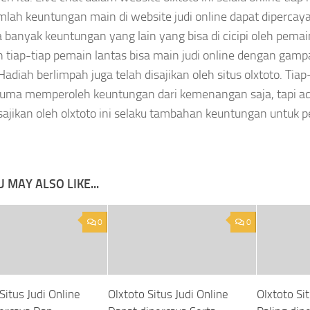
umlah keuntungan main di website judi online dapat dipercaya
a banyak keuntungan yang lain yang bisa di cicipi oleh pemai
 tiap-tiap pemain lantas bisa main judi online dengan gam
 Hadiah berlimpah juga telah disajikan oleh situs olxtoto. Tia
uma memperoleh keuntungan dari kemenangan saja, tapi ad
sajikan oleh olxtoto ini selaku tambahan keuntungan untuk 
 MAY ALSO LIKE...
0
0
Situs Judi Online
Olxtoto Situs Judi Online
Olxtoto Sit