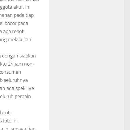
ota aktif. Ini
amanan pada tiap
l bocor pada
a ada robot.
ang melakukan
a dengan siapkan
aktu 24 jam non-
n konsumen
b seluruhnya
h ada spek live
 seluruh pemain
lxtoto
toto ini,
 ini supaya tiap