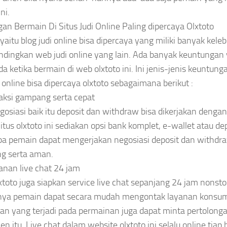
ni.
an Bermain Di Situs Judi Online Paling dipercaya Olxtoto
 yaitu blog judi online bisa dipercaya yang miliki banyak kele
ndingkan web judi online yang lain. Ada banyak keuntungan 
da ketika bermain di web olxtoto ini. Ini jenis-jenis keuntun
i online bisa dipercaya olxtoto sebagaimana berikut :
aksi gampang serta cepat
gosiasi baik itu deposit dan withdraw bisa dikerjakan deng
itus olxtoto ini sediakan opsi bank komplet, e-wallet atau de
a pemain dapat mengerjakan negosiasi deposit dan withdr
g serta aman.
anan live chat 24 jam
lxtoto juga siapkan service live chat sepanjang 24 jam nonst
ya pemain dapat secara mudah mengontak layanan konsu
n yang terjadi pada permainan juga dapat minta pertolong
n itu. Live chat dalam website olxtoto ini selalu online tiap 