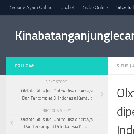
Sabung Ayam Online
Sbobet
Sicbo Online
Situs Jud
Skip to content
Kinabatanganjunglec
FOLLOW:
SITUS J
NEXT STORY
Olx
Olxtoto Situs Judi Online Bisa dipercaya
Dan Terkomplet Di Indonesia Kemtuk
dip
PREVIOUS STORY
Olxtoto Situs Judi Online Bisa dipercaya
Ind
Dan Terkomplet Di Indonesia Kurau