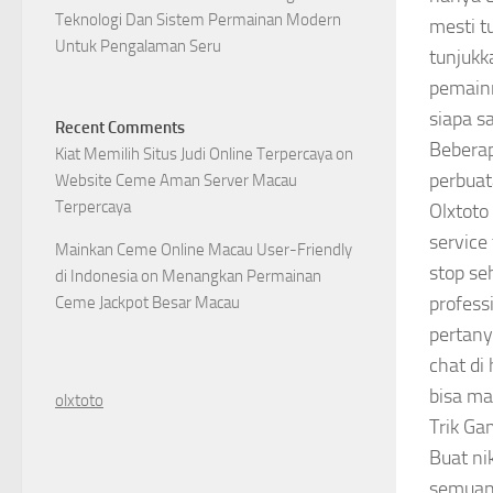
Teknologi Dan Sistem Permainan Modern
mesti t
Untuk Pengalaman Seru
tunjukk
pemainn
siapa s
Recent Comments
Bebera
Kiat Memilih Situs Judi Online Terpercaya
on
perbuat
Website Ceme Aman Server Macau
Terpercaya
Olxtoto
service
Mainkan Ceme Online Macau User-Friendly
stop se
di Indonesia
on
Menangkan Permainan
profess
Ceme Jackpot Besar Macau
pertany
chat di
bisa ma
olxtoto
Trik Ga
Buat ni
semuany