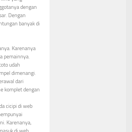
nggotanya dengan
esar. Dengan
ntungan banyak di
tanya. Karenanya
da pemainnya.
toto udah
impel dimenangi.
erawal dari
line komplet dengan
a cicipi di web
a mempunyai
ni. Karenanya,
 masuk di web