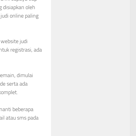
 disiapkan oleh
 judi online paling
website judi
tuk registrasi, ada
pemain, dimulai
de serta ada
komplet.
 nanti beberapa
ail atau sms pada