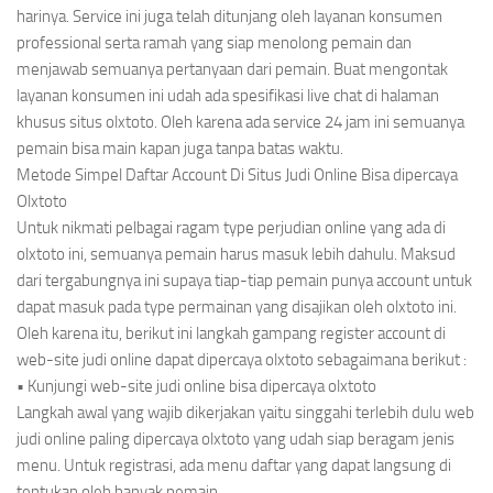
harinya. Service ini juga telah ditunjang oleh layanan konsumen
professional serta ramah yang siap menolong pemain dan
menjawab semuanya pertanyaan dari pemain. Buat mengontak
layanan konsumen ini udah ada spesifikasi live chat di halaman
khusus situs olxtoto. Oleh karena ada service 24 jam ini semuanya
pemain bisa main kapan juga tanpa batas waktu.
Metode Simpel Daftar Account Di Situs Judi Online Bisa dipercaya
Olxtoto
Untuk nikmati pelbagai ragam type perjudian online yang ada di
olxtoto ini, semuanya pemain harus masuk lebih dahulu. Maksud
dari tergabungnya ini supaya tiap-tiap pemain punya account untuk
dapat masuk pada type permainan yang disajikan oleh olxtoto ini.
Oleh karena itu, berikut ini langkah gampang register account di
web-site judi online dapat dipercaya olxtoto sebagaimana berikut :
• Kunjungi web-site judi online bisa dipercaya olxtoto
Langkah awal yang wajib dikerjakan yaitu singgahi terlebih dulu web
judi online paling dipercaya olxtoto yang udah siap beragam jenis
menu. Untuk registrasi, ada menu daftar yang dapat langsung di
tentukan oleh banyak pemain.