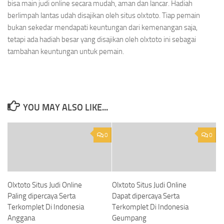
bisa main judi online secara mudah, aman dan lancar. Hadiah
berlimpah lantas udah disajikan oleh situs olxtoto. Tiap pemain
bukan sekedar mendapati keuntungan dari kemenangan saja,
tetapi ada hadiah besar yang disajikan oleh olxtoto ini sebagai
tambahan keuntungan untuk pemain.
YOU MAY ALSO LIKE...
0
0
Olxtoto Situs Judi Online
Olxtoto Situs Judi Online
Paling dipercaya Serta
Dapat dipercaya Serta
Terkomplet Di Indonesia
Terkomplet Di Indonesia
Anggana
Geumpang