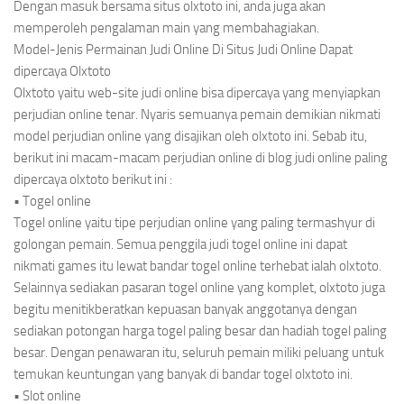
Dengan masuk bersama situs olxtoto ini, anda juga akan
memperoleh pengalaman main yang membahagiakan.
Model-Jenis Permainan Judi Online Di Situs Judi Online Dapat
dipercaya Olxtoto
Olxtoto yaitu web-site judi online bisa dipercaya yang menyiapkan
perjudian online tenar. Nyaris semuanya pemain demikian nikmati
model perjudian online yang disajikan oleh olxtoto ini. Sebab itu,
berikut ini macam-macam perjudian online di blog judi online paling
dipercaya olxtoto berikut ini :
• Togel online
Togel online yaitu tipe perjudian online yang paling termashyur di
golongan pemain. Semua penggila judi togel online ini dapat
nikmati games itu lewat bandar togel online terhebat ialah olxtoto.
Selainnya sediakan pasaran togel online yang komplet, olxtoto juga
begitu menitikberatkan kepuasan banyak anggotanya dengan
sediakan potongan harga togel paling besar dan hadiah togel paling
besar. Dengan penawaran itu, seluruh pemain miliki peluang untuk
temukan keuntungan yang banyak di bandar togel olxtoto ini.
• Slot online