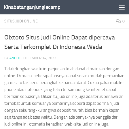
Kinabatanganjunglecamp
Skip to content
SITUS JUDI ONLINE
0
Olxtoto Situs Judi Online Dapat dipercaya
Serta Terkomplet Di Indonesia Weda
BY
4NUDF
·
DECEMBER 14, 2022
Tidak di ingkari waktu ini perjudian telah dapat dimainkan dengan
online. Di mana, beberapa fansnya dapat secara mudah permainkan
games itu tak perlu berangkat ke bandar darat. Cukup pakai mobile-
phone atau notebook yang telah tersambung ke internet dapat
bermain sepuasnya. Diluar itu, judi online juga ada terus penawaran
terhebat untuk semuanya pemainnya seperti dapat bermain judi
dengan sekurang-kurangnya deposit murah, bisa bermain kapan
saja tanpa ada batas waktu. Dengan ada banyaknya penggila dari
judi online ini, otomatis kehadiran web-site judi online juga