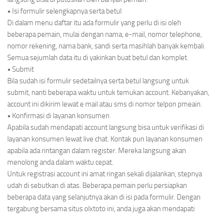
• Isi formulir selengkapnya serta betul
Di dalam menu daftar itu ada formulir yang perlu di isi oleh
beberapa pemain, mulai dengan nama, e-mail, nomor telephone,
nomor rekening, nama bank, sandi serta masihlah banyak kembali.
Semua sejumlah data itu di yakinkan buat betul dan komplet.
• Submit
Bila sudah isi formulir sedetailnya serta betul langsung untuk
submit, nanti beberapa waktu untuk temukan account. Kebanyakan,
account ini dikirim lewat e mail atau sms di nomor telpon pmeain.
• Konfirmasi di layanan konsumen
Apabila sudah mendapati account langsung bisa untuk verifikasi di
layanan konsumen lewat live chat. Kontak pun layanan konsumen
apabila ada rintangan dalam register. Mereka langsung akan
menolong anda dalam waktu cepat.
Untuk registrasi account ini amat ringan sekali dijalankan, stepnya
udah di sebutkan di atas. Beberapa pemain perlu persiapkan
beberapa data yang selanjutnya akan di isi pada formulir. Dengan
tergabung bersama situs olxtoto ini, anda juga akan mendapati