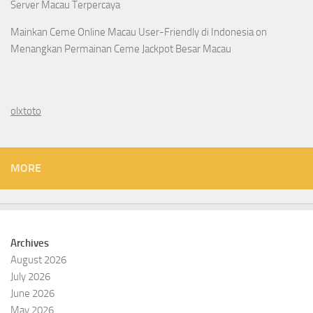
Server Macau Terpercaya
Mainkan Ceme Online Macau User-Friendly di Indonesia
on
Menangkan Permainan Ceme Jackpot Besar Macau
olxtoto
MORE
Archives
August 2026
July 2026
June 2026
May 2026