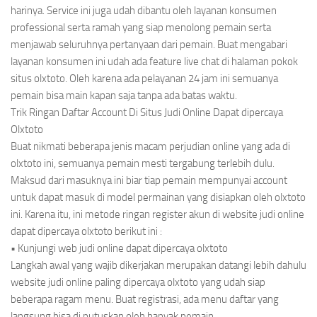
harinya. Service ini juga udah dibantu oleh layanan konsumen
professional serta ramah yang siap menolong pemain serta
menjawab seluruhnya pertanyaan dari pemain. Buat mengabari
layanan konsumen ini udah ada feature live chat di halaman pokok
situs olxtoto. Oleh karena ada pelayanan 24 jam ini semuanya
pemain bisa main kapan saja tanpa ada batas waktu.
Trik Ringan Daftar Account Di Situs Judi Online Dapat dipercaya
Olxtoto
Buat nikmati beberapa jenis macam perjudian online yang ada di
olxtoto ini, semuanya pemain mesti tergabung terlebih dulu.
Maksud dari masuknya ini biar tiap pemain mempunyai account
untuk dapat masuk di model permainan yang disiapkan oleh olxtoto
ini. Karena itu, ini metode ringan register akun di website judi online
dapat dipercaya olxtoto berikut ini :
• Kunjungi web judi online dapat dipercaya olxtoto
Langkah awal yang wajib dikerjakan merupakan datangi lebih dahulu
website judi online paling dipercaya olxtoto yang udah siap
beberapa ragam menu. Buat registrasi, ada menu daftar yang
langsung bisa di putuskan oleh banyak pemain.