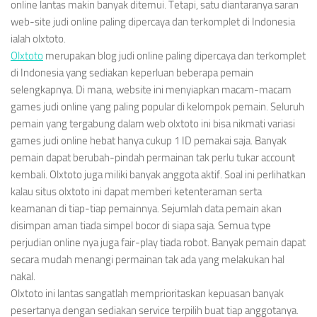
online lantas makin banyak ditemui. Tetapi, satu diantaranya saran
web-site judi online paling dipercaya dan terkomplet di Indonesia
ialah olxtoto.
Olxtoto
merupakan blog judi online paling dipercaya dan terkomplet
di Indonesia yang sediakan keperluan beberapa pemain
selengkapnya. Di mana, website ini menyiapkan macam-macam
games judi online yang paling popular di kelompok pemain. Seluruh
pemain yang tergabung dalam web olxtoto ini bisa nikmati variasi
games judi online hebat hanya cukup 1 ID pemakai saja. Banyak
pemain dapat berubah-pindah permainan tak perlu tukar account
kembali. Olxtoto juga miliki banyak anggota aktif. Soal ini perlihatkan
kalau situs olxtoto ini dapat memberi ketenteraman serta
keamanan di tiap-tiap pemainnya. Sejumlah data pemain akan
disimpan aman tiada simpel bocor di siapa saja. Semua type
perjudian online nya juga fair-play tiada robot. Banyak pemain dapat
secara mudah menangi permainan tak ada yang melakukan hal
nakal.
Olxtoto ini lantas sangatlah memprioritaskan kepuasan banyak
pesertanya dengan sediakan service terpilih buat tiap anggotanya.