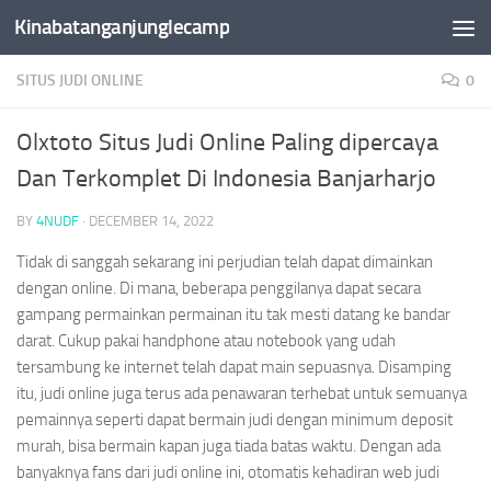
Kinabatanganjunglecamp
Skip to content
SITUS JUDI ONLINE
0
Olxtoto Situs Judi Online Paling dipercaya
Dan Terkomplet Di Indonesia Banjarharjo
BY
4NUDF
·
DECEMBER 14, 2022
Tidak di sanggah sekarang ini perjudian telah dapat dimainkan
dengan online. Di mana, beberapa penggilanya dapat secara
gampang permainkan permainan itu tak mesti datang ke bandar
darat. Cukup pakai handphone atau notebook yang udah
tersambung ke internet telah dapat main sepuasnya. Disamping
itu, judi online juga terus ada penawaran terhebat untuk semuanya
pemainnya seperti dapat bermain judi dengan minimum deposit
murah, bisa bermain kapan juga tiada batas waktu. Dengan ada
banyaknya fans dari judi online ini, otomatis kehadiran web judi