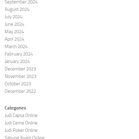
September 2024
August 2024
July 2024
June 2024
May 2024
April 2024
March 2024
February 2024
January 2024
December 2023
November 2023
October 2023
December 2022
Categories
Judi Capsa Online
Judi Ceme Online
Judi Poker Online
Sabung Ayam Online