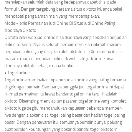
menyiapkan sejumlah data yang kedepannya dapat di isi pada
formulir. Dengan tergabung bersama situs olxtoto ini, anda bakal
mendapati pengalaman main yang membahagiakan.
Model-Jenis Permainan Judi Online Di Situs Judi Online Paling
dipercaya Olxtoto
Olxtoto ialah web judi online bisa dipercaya yang sediakan perjudian
online terkenal. Nyaris seluruh pemain demikian nikmati macam
perjudian online yang disajikan oleh olxtoto ini. Oleh karena itu, ini
macam-macam perjudian online di web-site judi online bisa
dipercaya olxtoto sebagaimana berikut :
• Togel online
Togel online merupakan type perjudian online yang paling ternama
di golongan pemain. Semuanya penggila judi togel online ini dapat
nikmati permainan itu lewat bandar togel online terpilih adalah
olxtoto. Disamping menyiapkan pasaran togel online yang komplet,
olxtoto juga begitu mendahulukan kepuasan beberapa member-
nya dengan siapkan disc. togel paling besar dan hadiah togel paling
besar. Dengan penawaran itu, semuanya pemain punyai peluang
buat peroleh keuntungan yang besar di bandar togel olxtoto ini.