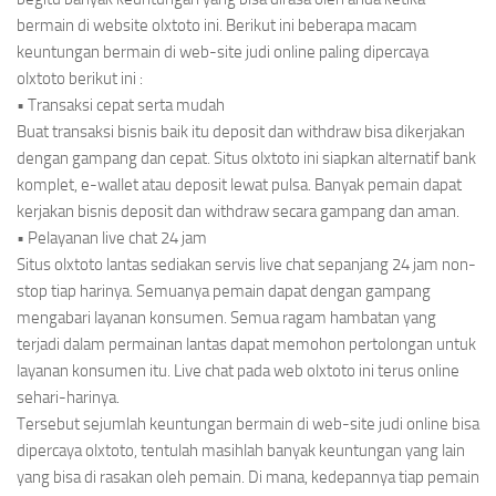
bermain di website olxtoto ini. Berikut ini beberapa macam
keuntungan bermain di web-site judi online paling dipercaya
olxtoto berikut ini :
• Transaksi cepat serta mudah
Buat transaksi bisnis baik itu deposit dan withdraw bisa dikerjakan
dengan gampang dan cepat. Situs olxtoto ini siapkan alternatif bank
komplet, e-wallet atau deposit lewat pulsa. Banyak pemain dapat
kerjakan bisnis deposit dan withdraw secara gampang dan aman.
• Pelayanan live chat 24 jam
Situs olxtoto lantas sediakan servis live chat sepanjang 24 jam non-
stop tiap harinya. Semuanya pemain dapat dengan gampang
mengabari layanan konsumen. Semua ragam hambatan yang
terjadi dalam permainan lantas dapat memohon pertolongan untuk
layanan konsumen itu. Live chat pada web olxtoto ini terus online
sehari-harinya.
Tersebut sejumlah keuntungan bermain di web-site judi online bisa
dipercaya olxtoto, tentulah masihlah banyak keuntungan yang lain
yang bisa di rasakan oleh pemain. Di mana, kedepannya tiap pemain