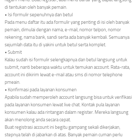
di tentukan oleh banyak pemain.
• Isi formulir sepenuhnya dan betul
Pada menu daftar itu ada formulir yang penting di isi oleh banyak
pemain, dimulai dengan nama, e-mail, nomor telpon, nomor
rekening, nama bank, sandi serta ada banyak kembali. Semuanya
sejumlah data itu di yakini untuk betul serta komplet.
• Submit
Kalau sudah isi formulir selengkapnya dan betul langsung untuk
submit, nanti beberapa waktu untuk temukan account. Rata-rata,
account ini dikirim lewat e-mail atau sms di nomor telephone
pmeain.
• Konfirmasi pada layanan konsumen
Apabila sudah memperoleh account langsung bisa untuk verifikasi
pada layanan konsumen lewat live chat. Kontak pula layanan
konsumen kalau ada rintangan dalam register. Mereka langsung
akan menolong anda secara cepat.
Buat registrasi account ini begitu gampang sekali dikerjakan,
stepnya telah di jabarkan di atas. Banyak pemain cuman perlu