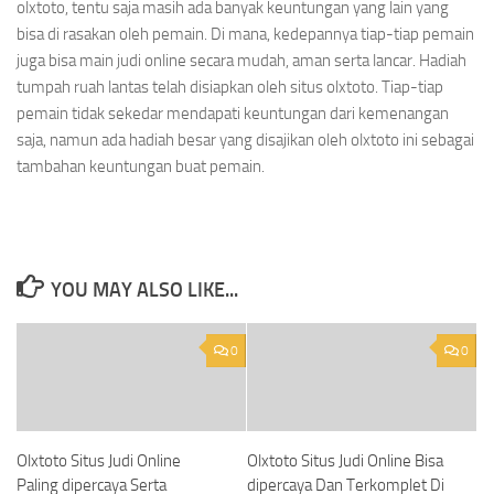
olxtoto, tentu saja masih ada banyak keuntungan yang lain yang
bisa di rasakan oleh pemain. Di mana, kedepannya tiap-tiap pemain
juga bisa main judi online secara mudah, aman serta lancar. Hadiah
tumpah ruah lantas telah disiapkan oleh situs olxtoto. Tiap-tiap
pemain tidak sekedar mendapati keuntungan dari kemenangan
saja, namun ada hadiah besar yang disajikan oleh olxtoto ini sebagai
tambahan keuntungan buat pemain.
YOU MAY ALSO LIKE...
0
0
Olxtoto Situs Judi Online
Olxtoto Situs Judi Online Bisa
Paling dipercaya Serta
dipercaya Dan Terkomplet Di