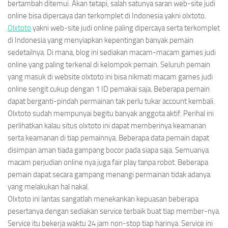
bertambah ditemui. Akan tetapi, salah satunya saran web-site judi
online bisa dipercaya dan terkomplet di Indonesia yakni olxtoto.
Olxtoto
yakni web-site judi online paling dipercaya serta terkomplet
di Indonesia yang menyiapkan kepentingan banyak pemain
sedetailnya. Di mana, blog ini sediakan macam-macam games judi
online yang paling terkenal di kelompok pemain. Seluruh pemain
yang masuk di website olxtoto ini bisa nikmati macam games judi
online sengit cukup dengan 1 ID pemakai saja. Beberapa pemain
dapat berganti-pindah permainan tak perlu tukar account kembali.
Olxtoto sudah mempunyai begitu banyak anggota aktif. Perihal ini
perlihatkan kalau situs olxtoto ini dapat memberinya keamanan
serta keamanan di tiap pemainnya. Beberapa data pemain dapat
disimpan aman tiada gampang bocor pada siapa saja. Semuanya
macam perjudian online nya juga fair play tanpa robot. Beberapa
pemain dapat secara gampang menangi permainan tidak adanya
yang melakukan hal nakal.
Olxtoto ini lantas sangatlah menekankan kepuasan beberapa
pesertanya dengan sediakan service terbaik buat tiap member-nya.
Service itu bekerja waktu 24 jam non-stop tiap harinya. Service ini