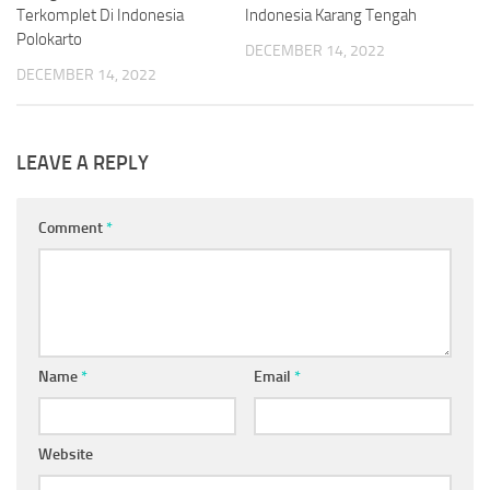
Terkomplet Di Indonesia
Indonesia Karang Tengah
Polokarto
DECEMBER 14, 2022
DECEMBER 14, 2022
LEAVE A REPLY
Comment
*
Name
*
Email
*
Website