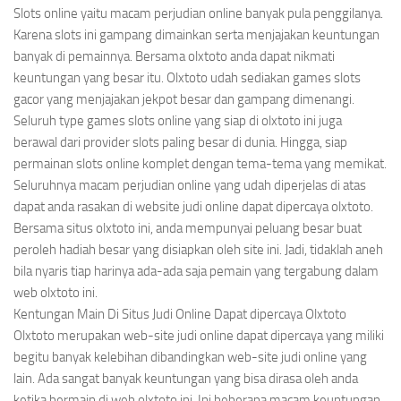
Slots online yaitu macam perjudian online banyak pula penggilanya.
Karena slots ini gampang dimainkan serta menjajakan keuntungan
banyak di pemainnya. Bersama olxtoto anda dapat nikmati
keuntungan yang besar itu. Olxtoto udah sediakan games slots
gacor yang menjajakan jekpot besar dan gampang dimenangi.
Seluruh type games slots online yang siap di olxtoto ini juga
berawal dari provider slots paling besar di dunia. Hingga, siap
permainan slots online komplet dengan tema-tema yang memikat.
Seluruhnya macam perjudian online yang udah diperjelas di atas
dapat anda rasakan di website judi online dapat dipercaya olxtoto.
Bersama situs olxtoto ini, anda mempunyai peluang besar buat
peroleh hadiah besar yang disiapkan oleh site ini. Jadi, tidaklah aneh
bila nyaris tiap harinya ada-ada saja pemain yang tergabung dalam
web olxtoto ini.
Kentungan Main Di Situs Judi Online Dapat dipercaya Olxtoto
Olxtoto merupakan web-site judi online dapat dipercaya yang miliki
begitu banyak kelebihan dibandingkan web-site judi online yang
lain. Ada sangat banyak keuntungan yang bisa dirasa oleh anda
ketika bermain di web olxtoto ini. Ini beberapa macam keuntungan