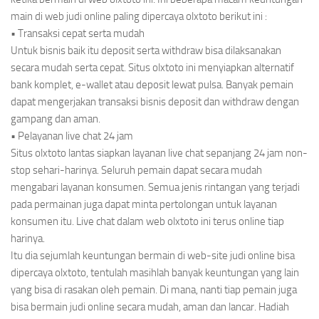
main di web judi online paling dipercaya olxtoto berikut ini :
• Transaksi cepat serta mudah
Untuk bisnis baik itu deposit serta withdraw bisa dilaksanakan
secara mudah serta cepat. Situs olxtoto ini menyiapkan alternatif
bank komplet, e-wallet atau deposit lewat pulsa. Banyak pemain
dapat mengerjakan transaksi bisnis deposit dan withdraw dengan
gampang dan aman.
• Pelayanan live chat 24 jam
Situs olxtoto lantas siapkan layanan live chat sepanjang 24 jam non-
stop sehari-harinya. Seluruh pemain dapat secara mudah
mengabari layanan konsumen. Semua jenis rintangan yang terjadi
pada permainan juga dapat minta pertolongan untuk layanan
konsumen itu. Live chat dalam web olxtoto ini terus online tiap
harinya.
Itu dia sejumlah keuntungan bermain di web-site judi online bisa
dipercaya olxtoto, tentulah masihlah banyak keuntungan yang lain
yang bisa di rasakan oleh pemain. Di mana, nanti tiap pemain juga
bisa bermain judi online secara mudah, aman dan lancar. Hadiah