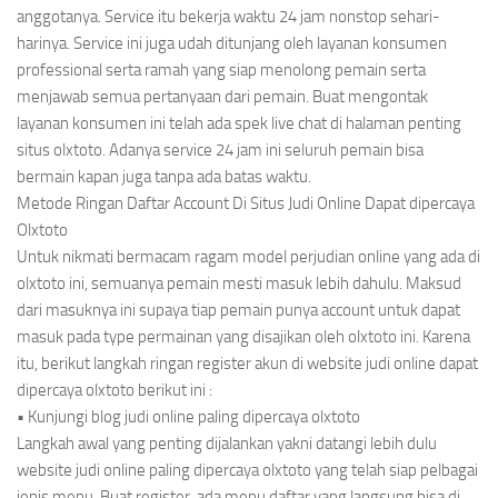
anggotanya. Service itu bekerja waktu 24 jam nonstop sehari-
harinya. Service ini juga udah ditunjang oleh layanan konsumen
professional serta ramah yang siap menolong pemain serta
menjawab semua pertanyaan dari pemain. Buat mengontak
layanan konsumen ini telah ada spek live chat di halaman penting
situs olxtoto. Adanya service 24 jam ini seluruh pemain bisa
bermain kapan juga tanpa ada batas waktu.
Metode Ringan Daftar Account Di Situs Judi Online Dapat dipercaya
Olxtoto
Untuk nikmati bermacam ragam model perjudian online yang ada di
olxtoto ini, semuanya pemain mesti masuk lebih dahulu. Maksud
dari masuknya ini supaya tiap pemain punya account untuk dapat
masuk pada type permainan yang disajikan oleh olxtoto ini. Karena
itu, berikut langkah ringan register akun di website judi online dapat
dipercaya olxtoto berikut ini :
• Kunjungi blog judi online paling dipercaya olxtoto
Langkah awal yang penting dijalankan yakni datangi lebih dulu
website judi online paling dipercaya olxtoto yang telah siap pelbagai
jenis menu. Buat register, ada menu daftar yang langsung bisa di