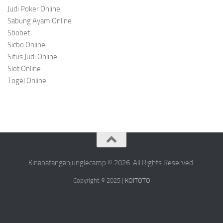
Judi Poker Online
Sabung Ayam Online
Sbobet
Sicbo Online
Situs Judi Online
Slot Online
Togel Online
Kinabatanganjunglecamp © 2026. All Rights Reserved.
Copyright © 2025 |
KOITOTO