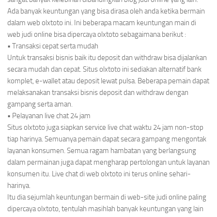
Ada banyak keuntungan yang bisa dirasa oleh anda ketika bermain
dalam web olxtoto ini. Ini beberapa macam keuntungan main di
web judi online bisa dipercaya olxtoto sebagaimana berikut :
• Transaksi cepat serta mudah
Untuk transaksi bisnis baik itu deposit dan withdraw bisa dijalankan
secara mudah dan cepat. Situs olxtoto ini sediakan alternatif bank
komplet, e-wallet atau deposit lewat pulsa. Beberapa pemain dapat
melaksanakan transaksi bisnis deposit dan withdraw dengan
gampang serta aman.
• Pelayanan live chat 24 jam
Situs olxtoto juga siapkan service live chat waktu 24 jam non-stop
tiap harinya. Semuanya pemain dapat secara gampang mengontak
layanan konsumen. Semua ragam hambatan yang berlangsung
dalam permainan juga dapat mengharap pertolongan untuk layanan
konsumen itu. Live chat di web olxtoto ini terus online sehari-
harinya.
Itu dia sejumlah keuntungan bermain di web-site judi online paling
dipercaya olxtoto, tentulah masihlah banyak keuntungan yang lain