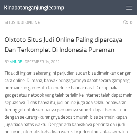
Kinabatanganjunglecamp
Skip to content
SITUS JUDI ONLINE
0
Olxtoto Situs Judi Online Paling dipercaya
Dan Terkomplet Di Indonesia Pureman
BY
4NUDF
·
DECEMBER 14, 2022
Tidak di ingkari sekarang ini perjudian sudah bisa dimainkan dengan
cara online. Di mana, banyak pengagumnya dapat secara gampang
permainkan games itu tak perlu ke bandar darat. Cukup pakai
gadget atau netbook yang telah terjalin ke internet telah dapat main
sepuasnya. Tidak hanya itu, judi online juga ada selalu penawaran
terunggul untuk semuanya pemainnya seperti dapat bermain judi
dengan sekurang-kurangnya deposit murah, bisa bermain kapan
juga tiada batas waktu. Dengan ada banyaknya pencinta dari judi
online ini, otomatis kehadiran web-site judi online lantas semakin