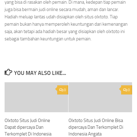
yang bisa di rasakan oleh pemain. Di mana, kedepan tiap pemain
juga bisa bermain judi online secara mudah, aman dan lancar.
Hadiah meluap lantas udah disiapkan oleh situs olxtoto. Tiap
pemain bukan hanya memperoleh keuntungan dari kemenangan
saja, akan tetapi ada hadiah besar yang disiapkan oleh olxtoto ini
sebagai tambahan keuntungan untuk pemain.
YOU MAY ALSO LIKE...
0
0
Olxtoto Situs Judi Online
Olxtoto Situs Judi Online Bisa
Dapat dipercaya Dan
dipercaya Dan Terkomplet Di
Terkomplet Di Indonesia
Indonesia Angata