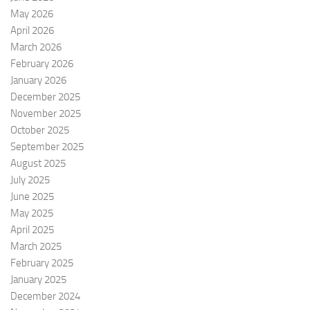
May 2026
April 2026
March 2026
February 2026
January 2026
December 2025
November 2025
October 2025
September 2025
August 2025
July 2025
June 2025
May 2025
April 2025
March 2025
February 2025
January 2025
December 2024