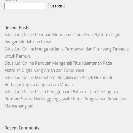
Search
Recent Posts
Situs Judi Online Panduan Memahami Cara Kerja Platform Digital
dengan Mudah dan Cepat
Situs Judi Online Mengenal Jenis Permainan dan Fitur yang Tersedia
untuk Pemula
Situs Judi Online Panduan Mengenali Fitur Keamanan Pada
Platform Digital yang Aman dan Terpercaya
Situs Judi Online Memahami Regulasi dan Aspek Hukum di
Berbagai Negara dengan Cara Mudah
Situs Judi Online Risiko Penggunaan Platform Dan Pentingnya
Bermain Secara Bertanggung Jawab Untuk Pengalaman Aman dan
Menyenangkan
Recent Comments