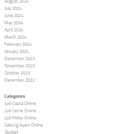
August 2024
July 2024
June 2024
May 2024
April 2024
March 2024
February 2024
January 2024
December 2023
November 2023
October 2023
December 2022
Categories
Judi Capsa Online
Judi Ceme Online
Judi Poker Online
Sabung Ayam Online
Sbobet