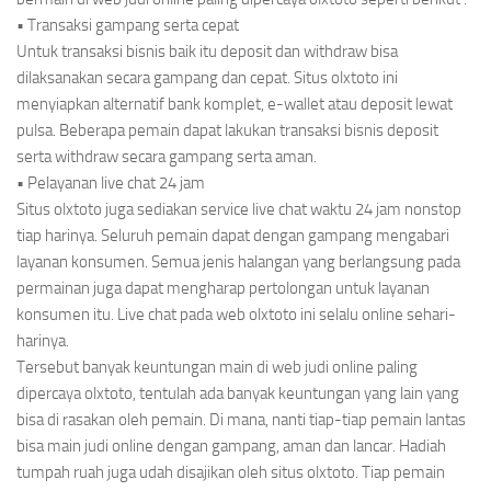
• Transaksi gampang serta cepat
Untuk transaksi bisnis baik itu deposit dan withdraw bisa
dilaksanakan secara gampang dan cepat. Situs olxtoto ini
menyiapkan alternatif bank komplet, e-wallet atau deposit lewat
pulsa. Beberapa pemain dapat lakukan transaksi bisnis deposit
serta withdraw secara gampang serta aman.
• Pelayanan live chat 24 jam
Situs olxtoto juga sediakan service live chat waktu 24 jam nonstop
tiap harinya. Seluruh pemain dapat dengan gampang mengabari
layanan konsumen. Semua jenis halangan yang berlangsung pada
permainan juga dapat mengharap pertolongan untuk layanan
konsumen itu. Live chat pada web olxtoto ini selalu online sehari-
harinya.
Tersebut banyak keuntungan main di web judi online paling
dipercaya olxtoto, tentulah ada banyak keuntungan yang lain yang
bisa di rasakan oleh pemain. Di mana, nanti tiap-tiap pemain lantas
bisa main judi online dengan gampang, aman dan lancar. Hadiah
tumpah ruah juga udah disajikan oleh situs olxtoto. Tiap pemain