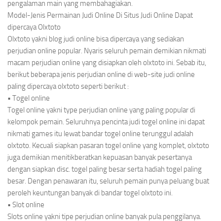
pengalaman main yang membahagiakan.
Model-Jenis Permainan Judi Online Di Situs Judi Online Dapat
dipercaya Olxtoto
Olxtoto yakni blog judi online bisa dipercaya yang sediakan
perjudian online popular. Nyaris seluruh pemain demikian nikmati
macam perjudian online yang disiapkan oleh olxtoto ini. Sebab itu,
berikut beberapa jenis perjudian online di web-site judi online
paling dipercaya olxtoto seperti berikut :
• Togel online
Togel online yakni type perjudian online yang paling popular di
kelompok pemain. Seluruhnya pencinta judi togel online ini dapat
nikmati games itu lewat bandar togel online terunggul adalah
olxtoto. Kecuali siapkan pasaran togel online yang komplet, olxtoto
juga demikian menitikberatkan kepuasan banyak pesertanya
dengan siapkan disc. togel paling besar serta hadiah togel paling
besar. Dengan penawaran itu, seluruh pemain punya peluang buat
peroleh keuntungan banyak di bandar togel olxtoto ini.
• Slot online
Slots online yakni tipe perjudian online banyak pula penggilanya.