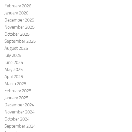
February 2026
January 2026
December 2025
November 2025
October 2025
September 2025
August 2025
July 2025
June 2025
May 2025
April 2025
March 2025
February 2025
January 2025
December 2024
November 2024
October 2024
September 2024