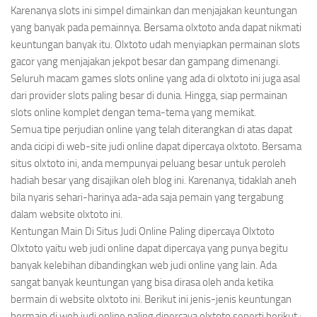
Karenanya slots ini simpel dimainkan dan menjajakan keuntungan
yang banyak pada pemainnya. Bersama olxtoto anda dapat nikmati
keuntungan banyak itu. Olxtoto udah menyiapkan permainan slots
gacor yang menjajakan jekpot besar dan gampang dimenangi.
Seluruh macam games slots online yang ada di olxtoto ini juga asal
dari provider slots paling besar di dunia. Hingga, siap permainan
slots online komplet dengan tema-tema yang memikat.
Semua tipe perjudian online yang telah diterangkan di atas dapat
anda cicipi di web-site judi online dapat dipercaya olxtoto. Bersama
situs olxtoto ini, anda mempunyai peluang besar untuk peroleh
hadiah besar yang disajikan oleh blog ini. Karenanya, tidaklah aneh
bila nyaris sehari-harinya ada-ada saja pemain yang tergabung
dalam website olxtoto ini.
Kentungan Main Di Situs Judi Online Paling dipercaya Olxtoto
Olxtoto yaitu web judi online dapat dipercaya yang punya begitu
banyak kelebihan dibandingkan web judi online yang lain. Ada
sangat banyak keuntungan yang bisa dirasa oleh anda ketika
bermain di website olxtoto ini. Berikut ini jenis-jenis keuntungan
bermain di web judi online paling dipercaya olxtoto seperti berikut :