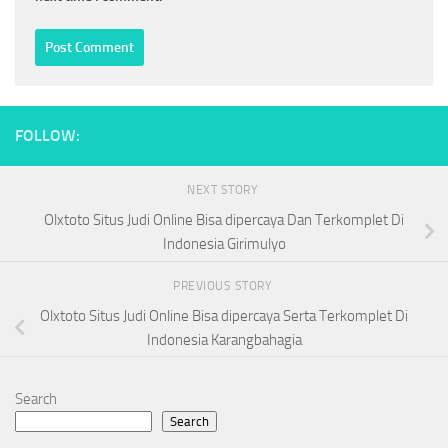
FOLLOW:
NEXT STORY
Olxtoto Situs Judi Online Bisa dipercaya Dan Terkomplet Di
Indonesia Girimulyo
PREVIOUS STORY
Olxtoto Situs Judi Online Bisa dipercaya Serta Terkomplet Di
Indonesia Karangbahagia
Search
Search