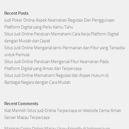
Recent Posts
Judi Poker Online Aspek Keamanan Regulasi Dan Penggunaan
Platform Digital yang Perlu Kamu Tahu
Situs Judi Online Panduan Memahami Cara Kerja Platform Digital
dengan Mudah dan Cepat
Situs Judi Online Mengenal Jenis Permainan dan Fitur yang Tersedia
untuk Pemula
Situs Judi Online Panduan Mengenali Fitur Keamanan Pada
Platform Digital yang Aman dan Terpercaya
Situs Judi Online Memahami Regulasi dan Aspek Hukum di
Berbagai Negara dengan Cara Mudah
Recent Comments
Kiat Memilih Situs Judi Online Terpercaya
on
Website Ceme Aman
Server Macau Terpercaya
Mainkan Ceme Online Macau User-Friendly di Indonesia
on