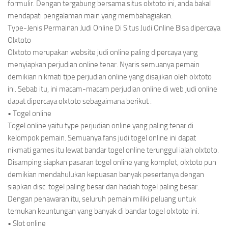
formulir. Dengan tergabung bersama situs olxtoto ini, anda bakal
mendapati pengalaman main yang membahagiakan.
Type-Jenis Permainan Judi Online Di Situs Judi Online Bisa dipercaya
Olxtoto
Olxtoto merupakan website judi online paling dipercaya yang
menyiapkan perjudian online tenar. Nyaris semuanya pemain
demikian nikmati tipe perjudian online yang disajikan oleh olxtoto
ini. Sebab itu, ini macam-macam perjudian online di web judi online
dapat dipercaya olxtoto sebagaimana berikut :
• Togel online
Togel online yaitu type perjudian online yang paling tenar di
kelompok pemain. Semuanya fans judi togel online ini dapat
nikmati games itu lewat bandar togel online terunggul ialah olxtoto.
Disamping siapkan pasaran togel online yang komplet, olxtoto pun
demikian mendahulukan kepuasan banyak pesertanya dengan
siapkan disc. togel paling besar dan hadiah togel paling besar.
Dengan penawaran itu, seluruh pemain miliki peluang untuk
temukan keuntungan yang banyak di bandar togel olxtoto ini.
• Slot online