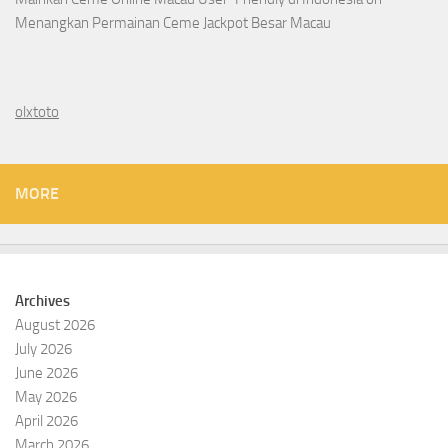
Menangkan Permainan Ceme Jackpot Besar Macau
olxtoto
MORE
Archives
August 2026
July 2026
June 2026
May 2026
April 2026
March 2026