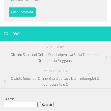
FOLLOW:
NEXT STORY
Olxtoto Situs Judi Online Dapat dipercaya Serta Terkomplet
Di Indonesia Singgahan
PREVIOUS STORY
Olxtoto Situs Judi Online Bisa dipercaya Dan Terkomplet Di
Indonesia Sitolu Ori
Search
Search