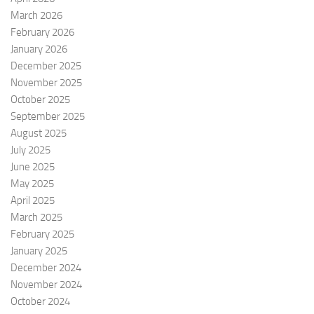
March 2026
February 2026
January 2026
December 2025
November 2025
October 2025
September 2025
August 2025
July 2025
June 2025
May 2025
April 2025
March 2025
February 2025
January 2025
December 2024
November 2024
October 2024