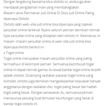
Dengan tergabung bersama situs olxtoto ini, anda juga akan
mendapat pengalaman main yang membahagiakan.
Macam-Jenis Permainan Judi Online Di Situs Judi Online Paling
dipercaya Olxtoto
Olxtoto ialah web-site judi online bisa dipercaya yang siapkan
perjudian online terkenal. Nyaris seluruh pemain demikian nikmati
type perjudian online yang disiapkan oleh olxtoto ini. Karenanya, ini
macam-macam perjudian online di web-site judi online bisa
dipercaya olxtoto berikut ini :
• Togel online
Togel online merupakan macam perjudian online yang paling
termashyur di kelompok pemain. Semuanya pecinta judi togel
online ini dapat nikmati games itu lewat bandar togel online terpilih
adalah olxtoto. Disamping sediakan pasaran togel online yang
komplet, olxtoto juga demikian mengedepankan kepuasan banyak
anggotanya dengan sediakan disc. togel paling besar dan hadiah
togel paling besar. Dengan penawaran itu, semuanya pemain
mempunyai peluang buat temukan keuntungan yang besar di
bandar togel olxtoto ini.