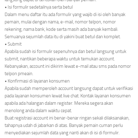
• Isi formulir sedetailnya serta betul
Dalam menu daftar itu ada formulir yang wajib di isi oleh banyak
pemain, mulai dengan nama, e-mail, nomor telpon, nomor
rekening, nama bank, kode serta masih ada banyak kembali.
Semuanya sejumlah data itu di yakini buat betul dan komplet.
• Submit
Apabila sudah isi formulir sepenuhnya dan betul langsung untuk
submit, nantikan beberapa waktu untuk temukan account.
Kebanyakan, account ini dikirim lewat e-mail atau sms pada nomor
telpon pmeain.
• Konfirmasi di layanan konsumen
Apabila sudah memperoleh account langsung dapat untuk verifikasi
pada layanan konsumen lewat live chat. Kontak layanan konsumen
apabila ada halangan dalam register. Mereka segera akan
menolong anda dalam waktu cepat.
Buat registrasi account ini benar-benar ringan sekali dilaksanakan,
tahapnya udah di jabarkan di atas. Banyak pemain cuman perlu
menyediakan sejumlah data yang nanti akan di isi di formulir.