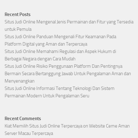
Recent Posts
Situs Judi Online Mengenal Jenis Permainan dan Fitur yang Tersedia
untuk Pemula
Situs Judi Online Panduan Mengenali Fitur Keamanan Pada
Platform Digital yang Aman dan Terpercaya
Situs Judi Online Memahami Regulasi dan Aspek Hukum di
Berbagai Negara dengan Cara Mudah
Situs Judi Online Risiko Penggunaan Platform Dan Pentingnya
Bermain Secara Bertanggung Jawab Untuk Pengalaman Aman dan
Menyenangkan
Situs Judi Online Informasi Tentang Teknologi Dan Sistem
Permainan Modern Untuk Pengalaman Seru
Recent Comments
Kiat Memilih Situs Judi Online Terpercaya
on
Website Ceme Aman
Server Macau Terpercaya