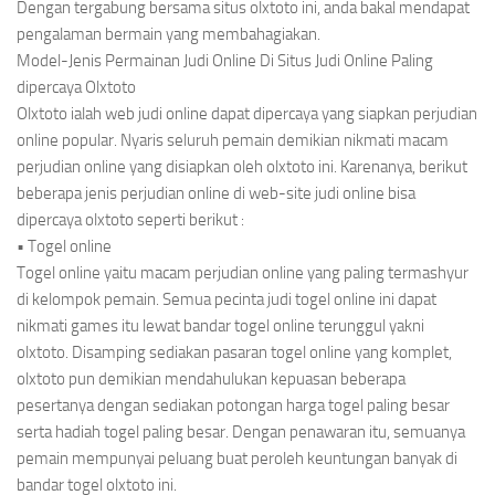
Dengan tergabung bersama situs olxtoto ini, anda bakal mendapat
pengalaman bermain yang membahagiakan.
Model-Jenis Permainan Judi Online Di Situs Judi Online Paling
dipercaya Olxtoto
Olxtoto ialah web judi online dapat dipercaya yang siapkan perjudian
online popular. Nyaris seluruh pemain demikian nikmati macam
perjudian online yang disiapkan oleh olxtoto ini. Karenanya, berikut
beberapa jenis perjudian online di web-site judi online bisa
dipercaya olxtoto seperti berikut :
• Togel online
Togel online yaitu macam perjudian online yang paling termashyur
di kelompok pemain. Semua pecinta judi togel online ini dapat
nikmati games itu lewat bandar togel online terunggul yakni
olxtoto. Disamping sediakan pasaran togel online yang komplet,
olxtoto pun demikian mendahulukan kepuasan beberapa
pesertanya dengan sediakan potongan harga togel paling besar
serta hadiah togel paling besar. Dengan penawaran itu, semuanya
pemain mempunyai peluang buat peroleh keuntungan banyak di
bandar togel olxtoto ini.