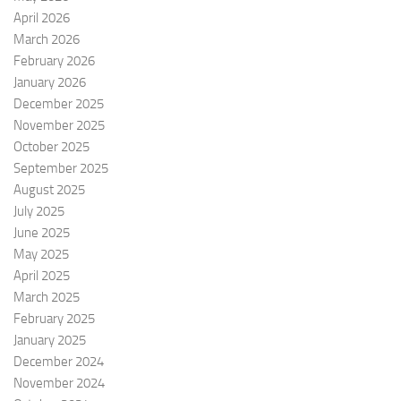
April 2026
March 2026
February 2026
January 2026
December 2025
November 2025
October 2025
September 2025
August 2025
July 2025
June 2025
May 2025
April 2025
March 2025
February 2025
January 2025
December 2024
November 2024