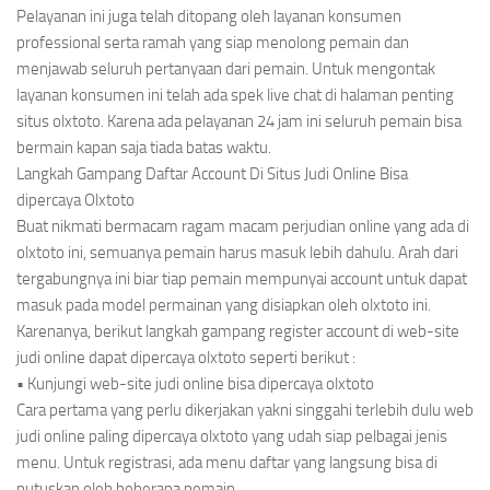
Pelayanan ini juga telah ditopang oleh layanan konsumen
professional serta ramah yang siap menolong pemain dan
menjawab seluruh pertanyaan dari pemain. Untuk mengontak
layanan konsumen ini telah ada spek live chat di halaman penting
situs olxtoto. Karena ada pelayanan 24 jam ini seluruh pemain bisa
bermain kapan saja tiada batas waktu.
Langkah Gampang Daftar Account Di Situs Judi Online Bisa
dipercaya Olxtoto
Buat nikmati bermacam ragam macam perjudian online yang ada di
olxtoto ini, semuanya pemain harus masuk lebih dahulu. Arah dari
tergabungnya ini biar tiap pemain mempunyai account untuk dapat
masuk pada model permainan yang disiapkan oleh olxtoto ini.
Karenanya, berikut langkah gampang register account di web-site
judi online dapat dipercaya olxtoto seperti berikut :
• Kunjungi web-site judi online bisa dipercaya olxtoto
Cara pertama yang perlu dikerjakan yakni singgahi terlebih dulu web
judi online paling dipercaya olxtoto yang udah siap pelbagai jenis
menu. Untuk registrasi, ada menu daftar yang langsung bisa di
putuskan oleh beberapa pemain.