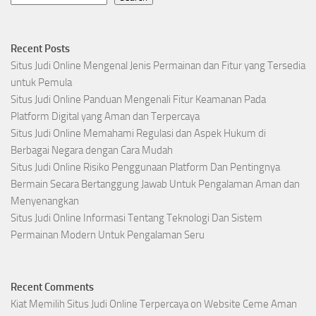
Recent Posts
Situs Judi Online Mengenal Jenis Permainan dan Fitur yang Tersedia
untuk Pemula
Situs Judi Online Panduan Mengenali Fitur Keamanan Pada
Platform Digital yang Aman dan Terpercaya
Situs Judi Online Memahami Regulasi dan Aspek Hukum di
Berbagai Negara dengan Cara Mudah
Situs Judi Online Risiko Penggunaan Platform Dan Pentingnya
Bermain Secara Bertanggung Jawab Untuk Pengalaman Aman dan
Menyenangkan
Situs Judi Online Informasi Tentang Teknologi Dan Sistem
Permainan Modern Untuk Pengalaman Seru
Recent Comments
Kiat Memilih Situs Judi Online Terpercaya
on
Website Ceme Aman