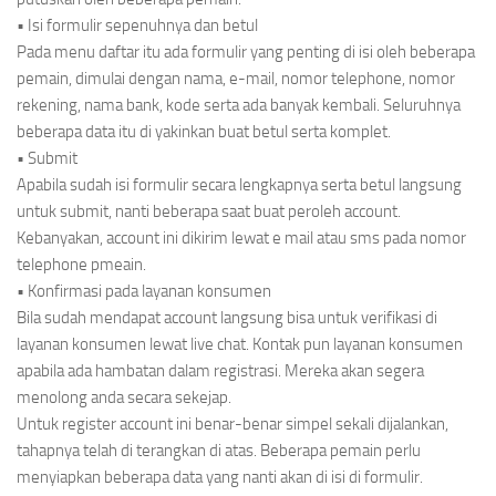
• Isi formulir sepenuhnya dan betul
Pada menu daftar itu ada formulir yang penting di isi oleh beberapa
pemain, dimulai dengan nama, e-mail, nomor telephone, nomor
rekening, nama bank, kode serta ada banyak kembali. Seluruhnya
beberapa data itu di yakinkan buat betul serta komplet.
• Submit
Apabila sudah isi formulir secara lengkapnya serta betul langsung
untuk submit, nanti beberapa saat buat peroleh account.
Kebanyakan, account ini dikirim lewat e mail atau sms pada nomor
telephone pmeain.
• Konfirmasi pada layanan konsumen
Bila sudah mendapat account langsung bisa untuk verifikasi di
layanan konsumen lewat live chat. Kontak pun layanan konsumen
apabila ada hambatan dalam registrasi. Mereka akan segera
menolong anda secara sekejap.
Untuk register account ini benar-benar simpel sekali dijalankan,
tahapnya telah di terangkan di atas. Beberapa pemain perlu
menyiapkan beberapa data yang nanti akan di isi di formulir.