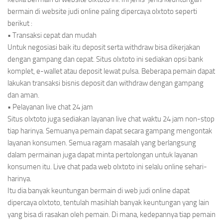
bermain di website judi online paling dipercaya olxtoto seperti
berikut :
• Transaksi cepat dan mudah
Untuk negosiasi baik itu deposit serta withdraw bisa dikerjakan
dengan gampang dan cepat. Situs olxtoto ini sediakan opsi bank
komplet, e-wallet atau deposit lewat pulsa. Beberapa pemain dapat
lakukan transaksi bisnis deposit dan withdraw dengan gampang
dan aman.
• Pelayanan live chat 24 jam
Situs olxtoto juga sediakan layanan live chat waktu 24 jam non-stop
tiap harinya. Semuanya pemain dapat secara gampang mengontak
layanan konsumen. Semua ragam masalah yang berlangsung
dalam permainan juga dapat minta pertolongan untuk layanan
konsumen itu. Live chat pada web olxtoto ini selalu online sehari-
harinya.
Itu dia banyak keuntungan bermain di web judi online dapat
dipercaya olxtoto, tentulah masihlah banyak keuntungan yang lain
yang bisa di rasakan oleh pemain. Di mana, kedepannya tiap pemain