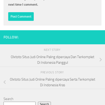
next time I comment.
FOLLOW:
NEXT STORY
Olxtoto Situs Judi Online Paling dipercaya Dan Terkomplet
Di Indonesia Panggul
PREVIOUS STORY
Olxtoto Situs Judi Online Paling dipercaya Serta Terkomplet
Di Indonesia Kras
Search
Search